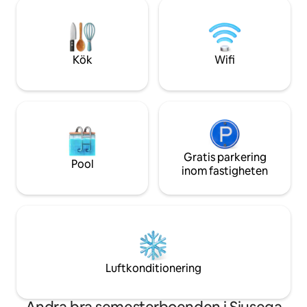
torkställ • Pentry 
vattenkokare, mi
kaffebryggare • U
övervakningskamer
• Fri parkering • 7 minuter från Apia &
Kök
Wifi
Faleata Sports Co
Gratis parkering
Pool
inom fastigheten
Luftkonditionering