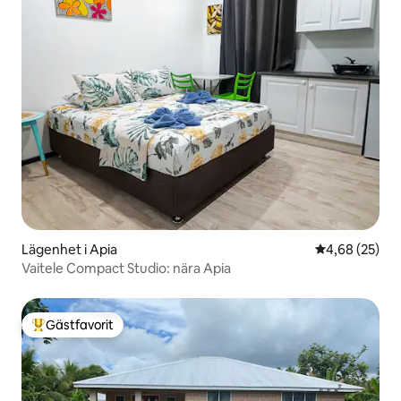
Lägenhet i Apia
4,68 av 5 i g
4,68 (25)
Vaitele Compact Studio: nära Apia
Gästfavorit
Populär gästfavorit