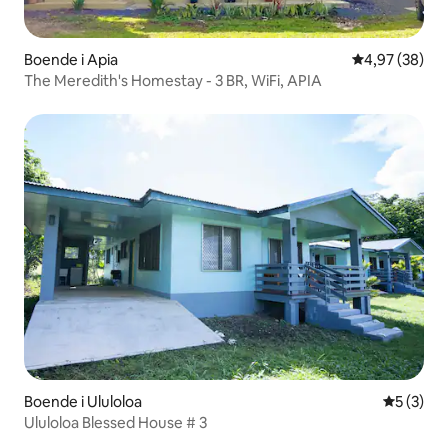
Boende i Apia
4,97 av 5 i g
4,97 (38)
The Meredith's Homestay - 3 BR, WiFi, APIA
Boende i Ululoloa
5 av 5 i 
5 (3)
Ululoloa Blessed House # 3