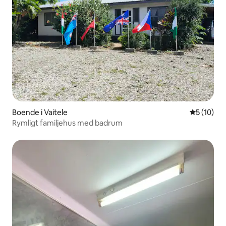
Boende i Vaitele
5 av 5 i g
5 (10)
Rymligt familjehus med badrum