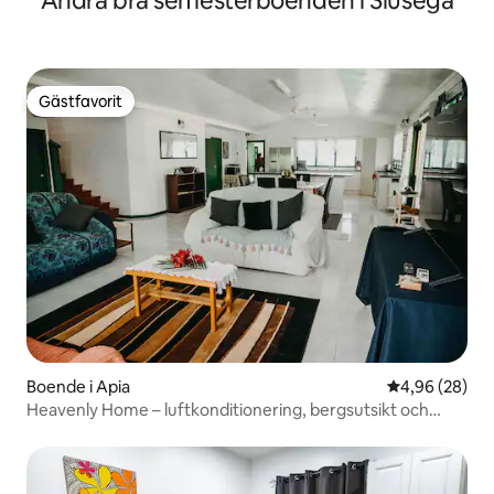
Andra bra semesterboenden i Siusega
Gästfavorit
Gästfavorit
Boende i Apia
4,96 av 5 i g
4,96 (28)
Heavenly Home – luftkonditionering, bergsutsikt och
obegränsat WiFi