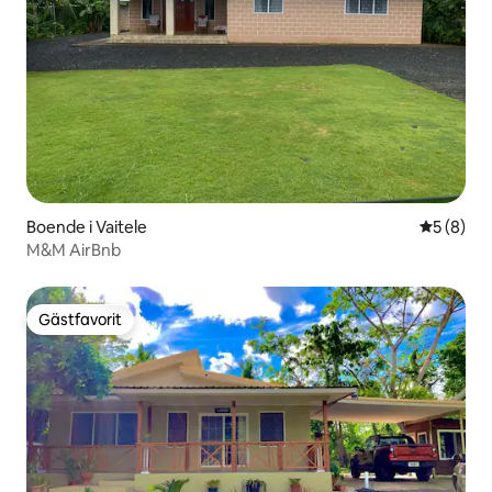
Boende i Vaitele
5 av 5 i 
5 (8)
M&M AirBnb
Gästfavorit
Gästfavorit