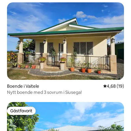
Boende i Vaitele
4,68 av 5 i g
4,68 (19)
Nytt boende med 3 sovrum i Siusega!
Gästfavorit
Gästfavorit