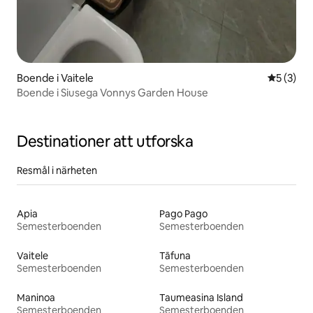
Boende i Vaitele
5 av 5 i 
5 (3)
Boende i Siusega Vonnys Garden House
Destinationer att utforska
Resmål i närheten
Apia
Pago Pago
Semesterboenden
Semesterboenden
Vaitele
Tāfuna
Semesterboenden
Semesterboenden
Maninoa
Taumeasina Island
Semesterboenden
Semesterboenden