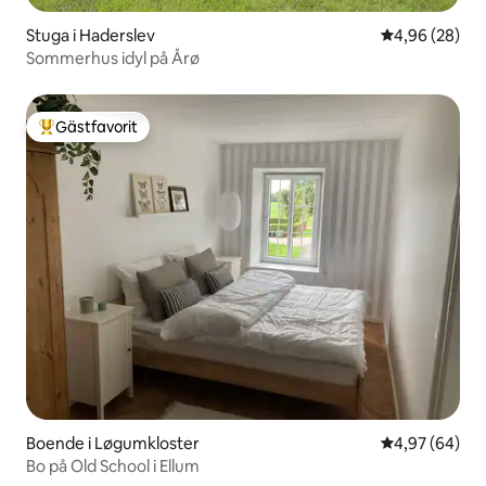
Stuga i Haderslev
4,96 av 5 i g
4,96 (28)
Sommerhus idyl på Årø
Gästfavorit
Populär gästfavorit
Boende i Løgumkloster
4,97 av 5 i g
4,97 (64)
Bo på Old School i Ellum