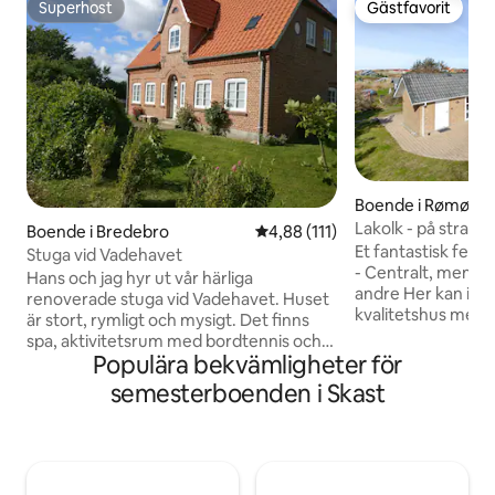
Superhost
Gästfavorit
Superhost
Gästfavorit
Boende i Rømø
Lakolk - på strand
Boende i Bredebro
4,88 av 5 i genomsnittligt bet
4,88 (111)
Et fantastisk ferie
Stuga vid Vadehavet
- Centralt, men f
Hans och jag hyr ut vår härliga
andre Her kan i virkelig nyde en ferie i et
renoverade stuga vid Vadehavet. Huset
kvalitetshus med g
är stort, rymligt och mysigt. Det finns
siden af den brede R
spa, aktivitetsrum med bordtennis och
god plads til 8 personer
Populära bekvämligheter för
stor uteplats. Avstånd till Vadehavet är
med et overdække
1,5 km och ca 20 km till Rømø med breda
semesterboenden i Skast
soveværelser med
vita stränder. Det finns shopping
plus et soveværel
möjligheter i Skærbæk och Højer. Det
Mezzanin Sauna, Brændeovn,
finns lugn och ro, men med massor av
Aircondition. Gulvvarme i badeværelse,
möjligheter till utflykter i området.
køkken & stue Få minutters gang til både
Området är en del av nationalparken