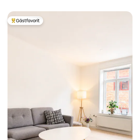
Gästfavorit
Populär gästfavorit