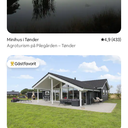
Minihus i Tønder
4,9 av 5 i ge
4,9 (433)
Agroturism på Pilegården – Tønder
Gästfavorit
Populär gästfavorit