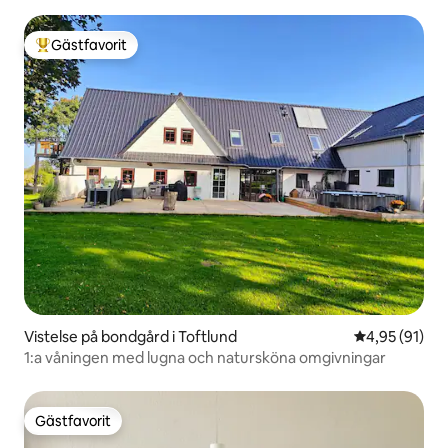
Gästfavorit
Populär gästfavorit
Vistelse på bondgård i Toftlund
4,95 av 5 i g
4,95 (91)
1:a våningen med lugna och natursköna omgivningar
Gästfavorit
Gästfavorit