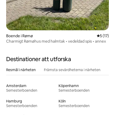
Boende i Rømø
5 av 5 i g
5 (17)
Charmigt Rømøhus med halmtak • vedeldad spis • annex
Destinationer att utforska
Resmål i närheten
Främsta sevärdheterna i närheten
Amsterdam
Köpenhamn
Semesterboenden
Semesterboenden
Hamburg
Köln
Semesterboenden
Semesterboenden