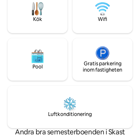
Stranden og Lakol
Wadden Sea. På hösten kan du uppleva
"Black Sun". Möjlighet till två extrasängar
för barn.
Kök
Wifi
Gratis parkering
Pool
inom fastigheten
Luftkonditionering
Andra bra semesterboenden i Skast