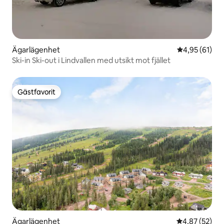
Ägarlägenhet
4,95 av 5 i g
4,95 (61)
Ski-in Ski-out i Lindvallen med utsikt mot fjället
Gästfavorit
Gästfavorit
Ägarlägenhet
4,87 av 5 i g
4,87 (52)