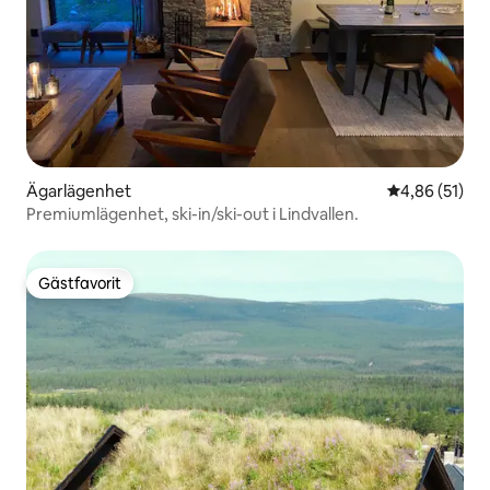
Ägarlägenhet
4,86 av 5 i g
4,86 (51)
Premiumlägenhet, ski-in/ski-out i Lindvallen.
Gästfavorit
Gästfavorit