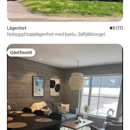
Lägenhet
5 av 5 i g
5 (17)
Nybyggd topplägenhet med bastu, Sälfjällstorget
Gästfavorit
Gästfavorit