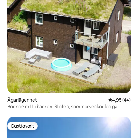
Ägarlägenhet
4,95 av 5 i g
4,95 (44)
Boende mitt i backen. Stöten, sommarveckor lediga
Gästfavorit
Gästfavorit