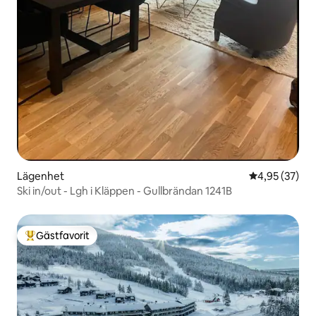
Lägenhet
4,95 av 5 i g
4,95 (37)
Ski in/out - Lgh i Kläppen - Gullbrändan 1241B
Gästfavorit
Populär gästfavorit