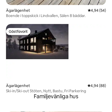
Ägarlägenhet
4,94 av 5 i g
4,94 (54)
Boende i toppskick i Lindvallen, Sälen 8 bäddar.
Gästfavorit
Gästfavorit
Ägarlägenhet
4,94 av 5 i g
4,94 (88)
Ski-in/Ski-out Stöten, Nytt, Bastu, Fri Parkering
Familjevänliga hus