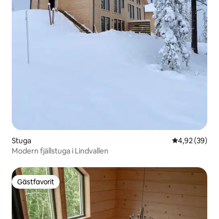
Stuga
4,92 av 5 i g
4,92 (39)
Modern fjällstuga i Lindvallen
Gästfavorit
Gästfavorit