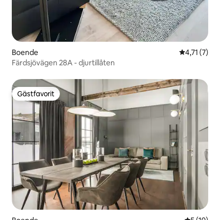
Boende
4,71 av 5 i
4,71 (7)
Färdsjövägen 28A - djurtillåten
Gästfavorit
Gästfavorit