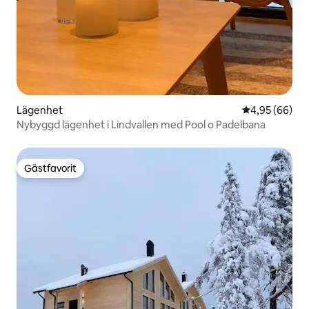
Lägenhet
4,95 av 5 i g
4,95 (66)
Nybyggd lägenhet i Lindvallen med Pool o Padelbana
Gästfavorit
Gästfavorit