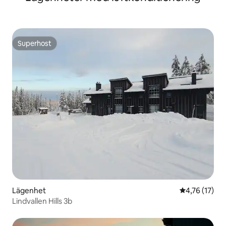
Superhost
Superhost
Lägenhet
4,76 av 5 i g
4,76 (17)
Lindvallen Hills 3b