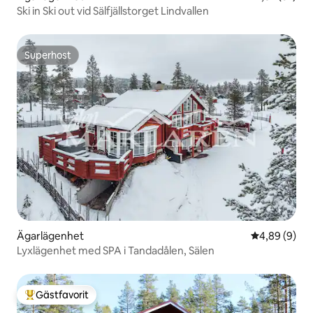
Ski in Ski out vid Sälfjällstorget Lindvallen
Superhost
Superhost
Ägarlägenhet
4,89 av 5 i 
4,89 (9)
Lyxlägenhet med SPA i Tandadålen, Sälen
Gästfavorit
Populär gästfavorit