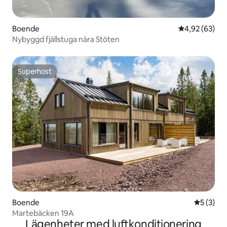
Boende
4,92 av 5 i g
4,92 (63)
Nybyggd fjällstuga nära Stöten
Superhost
Superhost
Boende
5 av 5 i 
5 (3)
Martebäcken 19A
Lägenheter med luftkonditionering