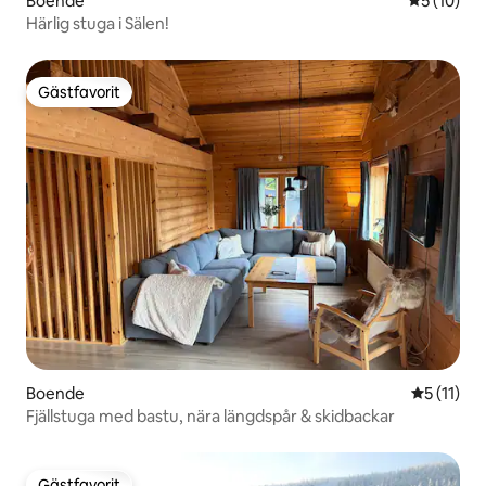
Boende
5 av 5 i g
5 (10)
Härlig stuga i Sälen!
Gästfavorit
Gästfavorit
Boende
5 av 5 i 
5 (11)
Fjällstuga med bastu, nära längdspår & skidbackar
Gästfavorit