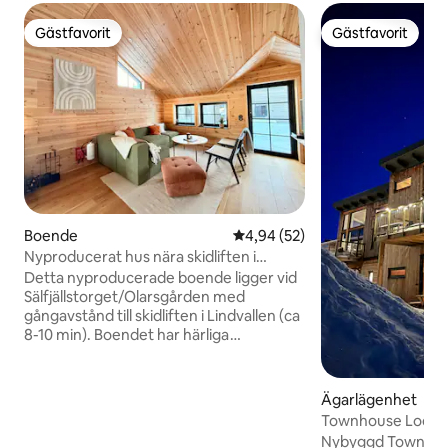
Gästfavorit
Gästfavorit
Gästfavorit
Gästfavorit
Boende
4,94 av 5 i genomsnittligt bet
4,94 (52)
Nyproducerat hus nära skidliften i
Lindvallen
Detta nyproducerade boende ligger vid
Sälfjällstorget/Olarsgården med
gångavstånd till skidliften i Lindvallen (ca
8-10 min). Boendet har härliga
sällskapsytor. Kök och vardagsrum är i
öppen planlösning och har högt i tak.
Braskaminen skapar mysfaktor. 4
Ägarlägenhet
sovrum med totalt 9 bäddar. Två
Townhouse Lodge 
fullutrustade badrum med dusch samt
Lindvallen
Nybyggd Townho