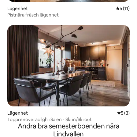
Lägenhet
5 av 5 i 
5 (11)
Pistnära fräsch lägenhet
Lägenhet
5 av 5 i 
5 (3)
Topprenoverad lgh i Sälen - Ski in/Ski out
Andra bra semesterboenden nära
Lindvallen