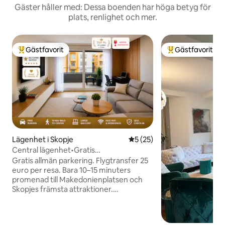
Gäster håller med: Dessa boenden har höga betyg för
plats, renlighet och mer.
Gästfavorit
Gästfavorit
Populär gästfavorit
Populär gästfavor
Lägenhet i Skopje
5 av 5 i genomsnittligt be
5 (25)
Central lägenhet•Gratis
parkering•Balkong•Gångväg till centrum
Gratis allmän parkering. Flygtransfer 25
euro per resa. Bara 10–15 minuters
promenad till Makedonienplatsen och
Skopjes främsta attraktioner.
Huvudbusstationen och tågstationen
ligger 900 meter bort. Ljus och modern
lägenhet, perfekt för att utforska