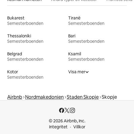
Bukarest
Tiranë
Semesterboenden
Semesterboenden
Thessaloníki
Bari
Semesterboenden
Semesterboenden
Belgrad
Ksamil
Semesterboenden
Semesterboenden
Kotor
Visa mer
Semesterboenden
Airbnb
Nordmakedonien
Staden Skopje
Skopje
© 2026 Airbnb, Inc.
Integritet
Villkor