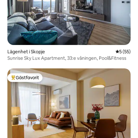
Lägenhet i Skopje
5 av 5 i g
5 (55)
Sunrise Sky Lux Apartment, 33:e våningen, Pool&Fitness
Gästfavorit
Populär gästfavorit