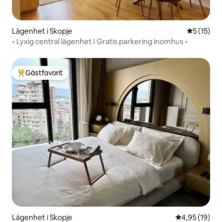
Lägenhet i Skopje
5 av 5 i g
5 (15)
• Lyxig central lägenhet I Gratis parkering inomhus •
Gästfavorit
Populär gästfavorit
Lägenhet i Skopje
4,95 av 5 i g
4,95 (19)