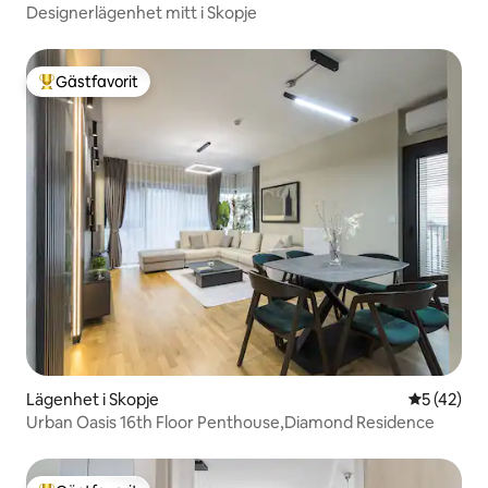
Designerlägenhet mitt i Skopje
Gästfavorit
Populär gästfavorit
Lägenhet i Skopje
5 av 5 i g
5 (42)
Urban Oasis 16th Floor Penthouse,Diamond Residence