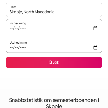
Plats
När resultaten är tillgängliga kan du navigera med upp- och ned
Incheckning
Utcheckning
Sök
Snabbstatistik om semesterboenden i
Skopje