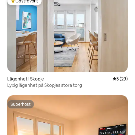
Gästfavorit
Populär gästfavorit
Lägenhet i Skopje
5 av 5 i g
5 (29)
Lyxig lägenhet på Skopjes stora torg
Superhost
Superhost