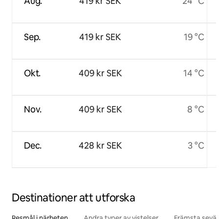
Aug.
419 kr SEK
24 °C
Sep.
419 kr SEK
19 °C
Okt.
409 kr SEK
14 °C
Nov.
409 kr SEK
8 °C
Dec.
428 kr SEK
3 °C
Destinationer att utforska
Resmål i närheten
Andra typer av vistelser
Främsta sevär