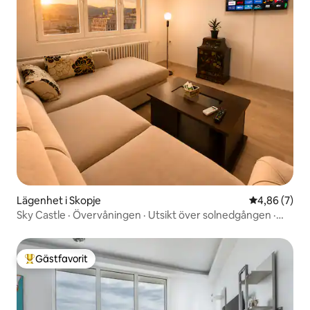
Lägenhet i Skopje
4,86 av 5 i 
4,86 (7)
Sky Castle · Övervåningen · Utsikt över solnedgången ·
Centrum
Gästfavorit
Populär gästfavorit