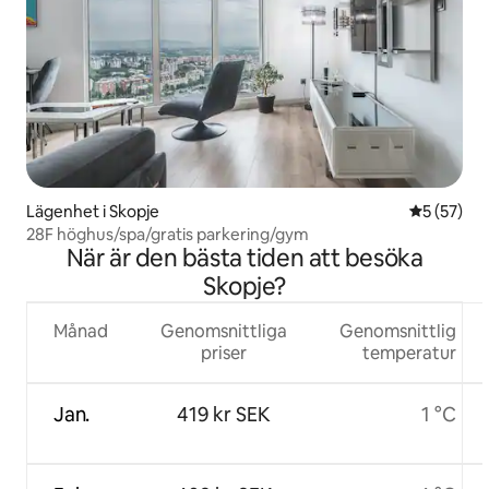
Lägenhet i Skopje
5 av 5 i g
5 (57)
28F höghus/spa/gratis parkering/gym
När är den bästa tiden att besöka
Skopje?
Månad
Genomsnittliga
Genomsnittlig
priser
temperatur
Jan.
419 kr SEK
1 °C