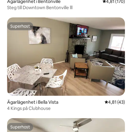
Ägarlägenhet i Bentonville
4,81 av 5 i ge
4,81 (170)
Steg till Downtown Bentonville lll
Superhost
Superhost
Ägarlägenhet i Bella Vista
4,81 av 5 i g
4,81 (43)
4 Kings på Clubhouse
Superhost
Superhost