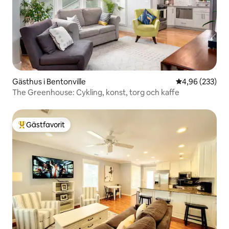
Gästhus i Bentonville
4,96 av 5 i ge
4,96 (233)
The Greenhouse: Cykling, konst, torg och kaffe
Gästfavorit
Populär gästfavorit