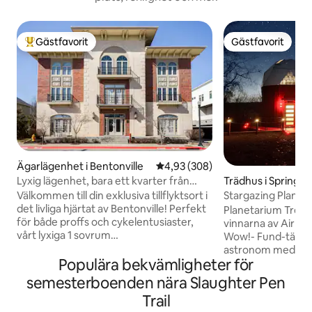
Gästfavorit
Gästfavorit
Populär gästfavorit
Gästfavorit
Ägarlägenhet i Bentonville
4,93 av 5 i genomsnittligt bety
4,93 (308)
Lyxig lägenhet, bara ett kvarter från
Trädhus i Springda
torget
Välkommen till din exklusiva tillflyktsort i
Stargazing Plane
det livliga hjärtat av Bentonville! Perfekt
Beaver Lake View
Planetarium Treeh
för både proffs och cykelentusiaster,
vinnarna av Airb
vårt lyxiga 1 sovrum
Wow!- Fund-tävlin
(Queen/uppblåsbar), 1 badrum
astronom med lugn 
townhouse erbjuder oöverträffad
Populära bekvämligheter för
stjärnbeströdd na
tillgång till konst i världsklass,
unik flykt för de
semesterboenden nära Slaughter Pen
gourmetmat och förstklassiga
Trädhuset känns p
Trail
cykelvägar. Vår fastighet ligger bara
tillgång till alla b