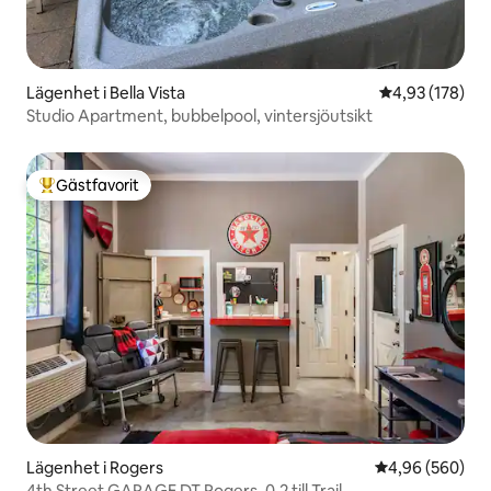
Lägenhet i Bella Vista
4,93 av 5 i ge
4,93 (178)
Studio Apartment, bubbelpool, vintersjöutsikt
Gästfavorit
Populär gästfavorit
Lägenhet i Rogers
4,96 av 5 i ge
4,96 (560)
4th Street GARAGE DT Rogers, 0,2 till Trail