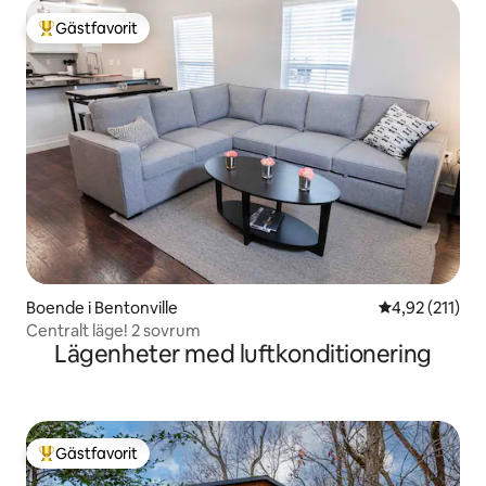
Gästfavorit
Populär gästfavorit
Boende i Bentonville
4,92 av 5 i ge
4,92 (211)
Centralt läge! 2 sovrum
Lägenheter med luftkonditionering
Gästfavorit
Populär gästfavorit