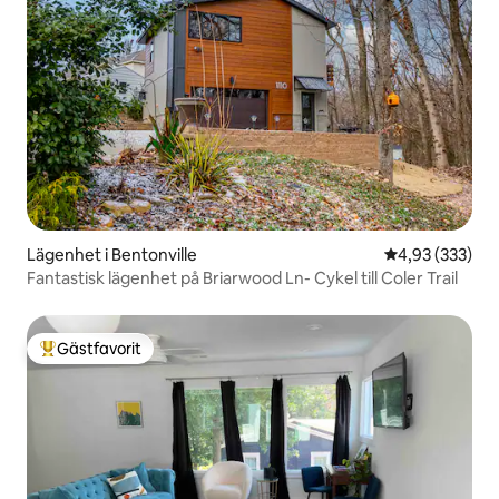
Lägenhet i Bentonville
4,93 av 5 i ge
4,93 (333)
Fantastisk lägenhet på Briarwood Ln- Cykel till Coler Trail
Gästfavorit
Populär gästfavorit