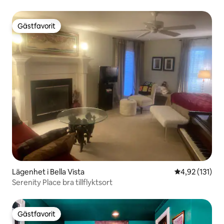
Gästfavorit
Gästfavorit
Lägenhet i Bella Vista
4,92 av 5 i ge
4,92 (131)
Serenity Place bra tillflyktsort
Gästfavorit
Gästfavorit