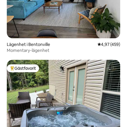
Lägenhet i Bentonville
4,97 av 5 i ge
4,97 (459)
Momentary-lägenhet
Gästfavorit
Populär gästfavorit