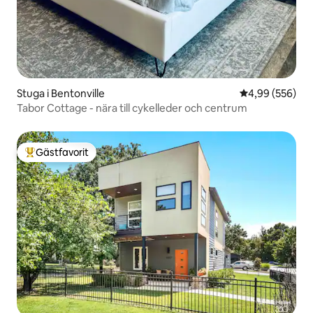
Stuga i Bentonville
4,99 av 5 i ge
4,99 (556)
Tabor Cottage - nära till cykelleder och centrum
Gästfavorit
Populär gästfavorit