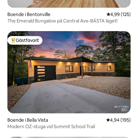
Boende i Bentonville
4,99 av 5 i ge
4,99 (125)
The Emerald Bungalow på Central Ave-BÄSTA läget!
Gästfavorit
Populär gästfavorit
Boende i Bella Vista
4,94 av 5 i ge
4,94 (195)
Modern OZ-stuga vid Summit School Trail