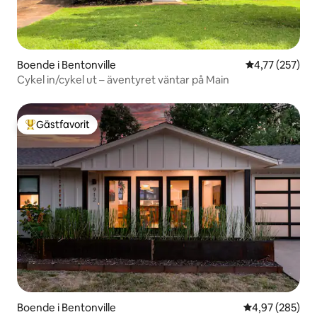
Boende i Bentonville
4,77 av 5 i ge
4,77 (257)
Cykel in/cykel ut – äventyret väntar på Main
Gästfavorit
Populär gästfavorit
Boende i Bentonville
4,97 av 5 i ge
4,97 (285)