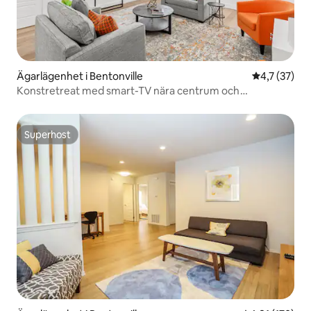
Ägarlägenhet i Bentonville
4,7 av 5 i g
4,7 (37)
Konstretreat med smart-TV nära centrum och
vandringsleder
Superhost
Superhost