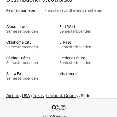
Resmål i närheten
Främsta sevärdheterna i närheten
Albuquerque
Fort Worth
Semesterboenden
Semesterboenden
Oklahoma City
El Paso
Semesterboenden
Semesterboenden
Ciudad Juárez
Fredericksburg
Semesterboenden
Semesterboenden
Santa Fe
Visa mer
Semesterboenden
Airbnb
USA
Texas
Lubbock County
Slide
© 2026 Airbnb, Inc.