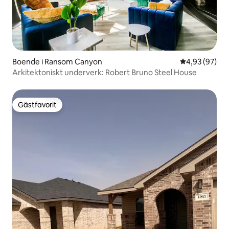
Boende i Ransom Canyon
4,93 av 5 i g
4,93 (97)
Arkitektoniskt underverk: Robert Bruno Steel House
Gästfavorit
Gästfavorit