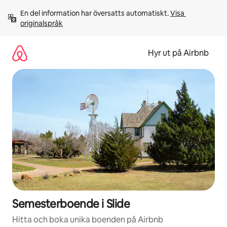
Hoppa
En del information har översatts automatiskt. 
Visa 
till
originalspråk
innehåll
Hyr ut på Airbnb
Semesterboende i Slide
Hitta och boka unika boenden på Airbnb