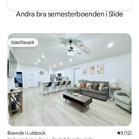
Andra bra semesterboenden i Slide
Gästfavorit
Gästfavorit
Boende i Lubbock
5 av 5 i g
5 (12)