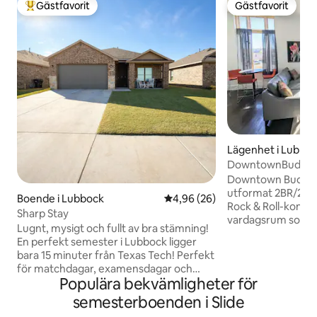
Gästfavorit
Gästfavorit
Populär gästfavorit
Gästfavorit
Lägenhet i Lubbo
DowntownBuddy
Downtown Buddy är
utformat 2BR/2Ba
Boende i Lubbock
4,96 av 5 i genomsnittligt bet
4,96 (26)
Rock & Roll-konst 
Sharp Stay
vardagsrum som b
Lugnt, mysigt och fullt av bra stämning!
ursprungliga histor
En perfekt semester i Lubbock ligger
vackert restaurer
bara 15 minuter från Texas Tech! Perfekt
Lubbock. Boendet erbjuder ett säkert,
för matchdagar, examensdagar och
säkert, husdjursvä
Populära bekvämligheter för
campusbesök. Vårt boende har allt du
ställe att bo på 
behöver; ett fullt utrustat kök, snabbt
semesterboenden i Slide
Lubbock. Upplev
wifi, en inhägnad bakgård och ett
historiska centru