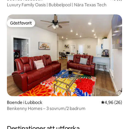
Luxury Family Oasis | Bubbelpool | Nära Texas Tech
Gästfavorit
Gästfavorit
Boende i Lubbock
4,96 av 5 i g
4,96 (26)
Benkenny Homes – 3 sovrum/2 badrum
Destinationer att utforska