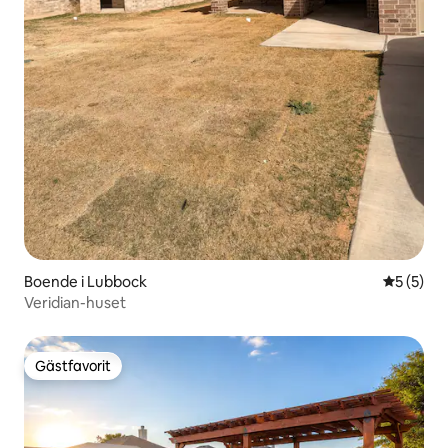
Boende i Lubbock
5 av 5 i 
5 (5)
Veridian-huset
Gästfavorit
Gästfavorit