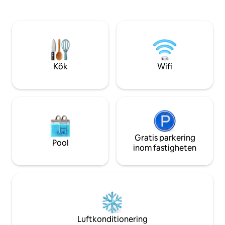
bekvämt sovrum med skrivbord för
våra boutiquerest
distansarbete. Ni kommer att vara nära
nattliv och fantast
populära bröllopsplatser, lokala
den världsberömda
softballplaner och vi lägger till och med
till ett gym på plats för att höja nivån på
er vistelse. Dessutom, nära till
restauranger och shopping, väntar din
Kök
Wifi
avkopplande bas i Lubbock!
Gratis parkering
Pool
inom fastigheten
Luftkonditionering