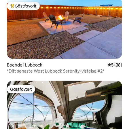
Gästfavorit
Populär gästfavorit
Boende i Lubbock
5 av 5 i g
5 (38)
*Ditt senaste West Lubbock Serenity-vistelse #2*
Gästfavorit
Gästfavorit