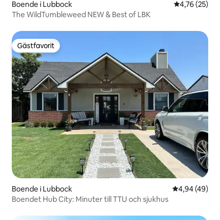
Boende i Lubbock
4,76 av 5 i g
4,76 (25)
The WildTumbleweed NEW & Best of LBK
Gästfavorit
Gästfavorit
Boende i Lubbock
4,94 av 5 i g
4,94 (49)
Boendet Hub City: Minuter till TTU och sjukhus