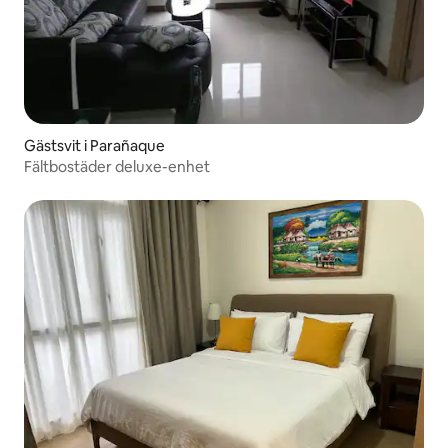
Gästsvit i Parañaque
Fältbostäder deluxe-enhet