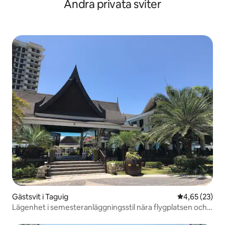
Andra privata sviter
Gästsvit i Taguig
4,65 av 5 i g
4,65 (23)
Lägenhet i semesteranläggningsstil nära flygplatsen och
Global City