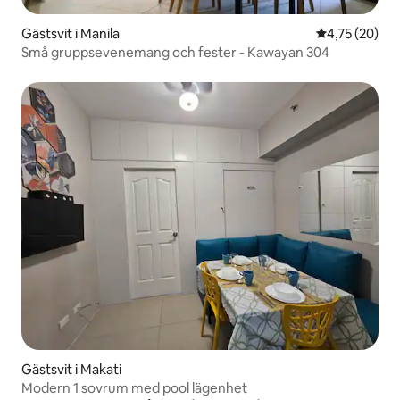
Gästsvit i Manila
4,75 av 5 i g
4,75 (20)
Små gruppsevenemang och fester - Kawayan 304
Gästsvit i Makati
Modern 1 sovrum med pool lägenhet