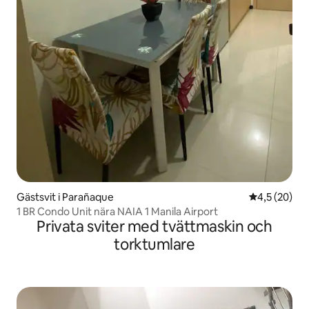
Gästsvit i Parañaque
4,5 av 5 i g
4,5 (20)
1 BR Condo Unit nära NAIA 1 Manila Airport
Privata sviter med tvättmaskin och
torktumlare