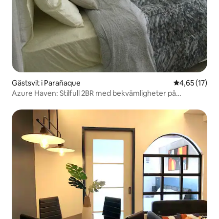
Gästsvit i Parañaque
4,65 av 5 i g
4,65 (17)
Azure Haven: Stilfull 2BR med bekvämligheter på
semesteranläggningen