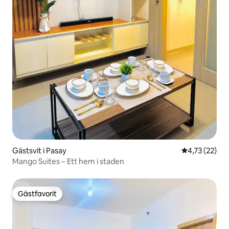
Gästsvit i Pasay
4,73 av 5 i g
4,73 (22)
Mango Suites – Ett hem i staden
Gästfavorit
Gästfavorit