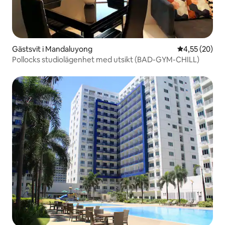
Gästsvit i Mandaluyong
4,55 av 5 i g
4,55 (20)
Pollocks studiolägenhet med utsikt (BAD-GYM-CHILL)