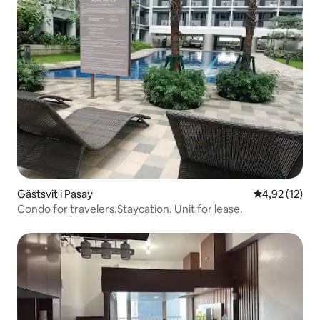
Gästsvit i Pasay
4,92 av 5 i g
4,92 (12)
Condo for travelers.Staycation. Unit for lease.