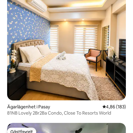
Ägarlägenhet i Pasay
4,86 av 5 i ge
4,86 (183)
81NB Lovely 2Br2Ba Condo, Close To Resorts World
Gästfavorit