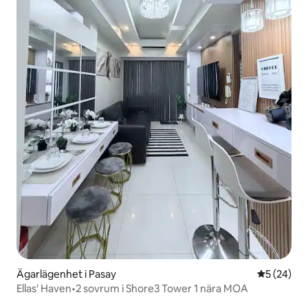
Ägarlägenhet i Pasay
5 av 5 i g
5 (24)
Ellas' Haven•2 sovrum i Shore3 Tower 1 nära MOA