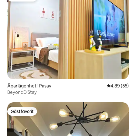
Ägarlägenhet i Pasay
4,89 av 5 i g
4,89 (55)
BeyondD'Stay
Gästfavorit
Gästfavorit