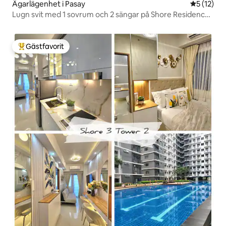
Ägarlägenhet i Pasay
5 av 5 i g
5 (12)
Lugn svit med 1 sovrum och 2 sängar på Shore Residences
MOA
Gästfavorit
Populär gästfavorit