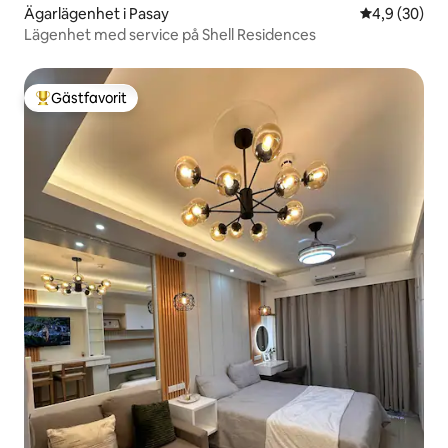
Ägarlägenhet i Pasay
4,9 av 5 i g
4,9 (30)
Lägenhet med service på Shell Residences
Gästfavorit
Populär gästfavorit