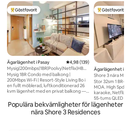
Gästfavorit
Gästfavorit
Populär gästfavorit
Populär gästfavor
Ägarlägenhet i Pasay
4,98 av 5 i genomsnittligt bety
4,98 (139)
Mysig|200mbps|1BR|Poolvy|Netflix|HBO
Ägarlägenhet i Pa
Max i MOA
Mysig 1BR Condo med balkong |
Shore 3 nära MOA;
200Mbps Wi-Fi | Resort-Style Living Bo i
Netflix, Karaoke
Stor 32sm 1 BR-15F
en fullt möblerad, luftkonditionerad 26
MOA. High Spd fibe
kvm lägenhet med en privat balkong —
karaoke, Netflix,
erbjuder komfort, avskildhet och en
55-tums QLED 4K-
hemtrevlig känsla till ett bra pris. Njut av
Populära bekvämligheter för lägenheter
Fullt utrustat kö
200 Mbit/s höghastighetsinternet,
kallt dricksvatten, 
nära Shore 3 Residences
perfekt för distansarbete, videosamtal,
mikrovågsugn, kast
streaming och uppgifter på nätet. Detta
Varm dusch med k
boende ligger i ett CBD i Mall of Asia med
schampo. BR har 
en atmosfär i resortstil och är perfekt