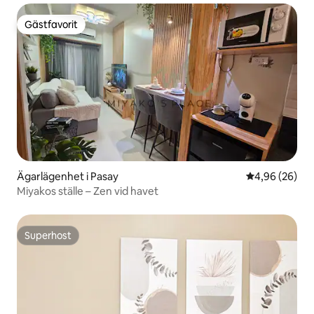
Gästfavorit
Gästfavorit
Ägarlägenhet i Pasay
4,96 av 5 i g
4,96 (26)
Miyakos ställe – Zen vid havet
Superhost
Superhost