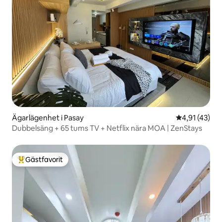
Ägarlägenhet i Pasay
4,91 av 5 i g
4,91 (43)
Dubbelsäng + 65 tums TV + Netflix nära MOA | ZenStays
Gästfavorit
Populär gästfavorit