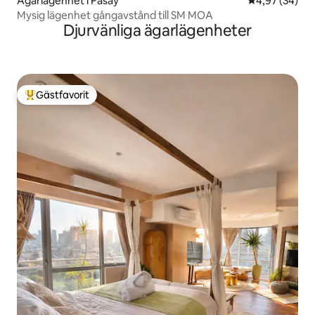
Ägarlägenhet i Pasay
4,97 av 5 i g
4,97 (34)
Mysig lägenhet gångavstånd till SM MOA
Djurvänliga ägarlägenheter
Gästfavorit
Populär gästfavorit