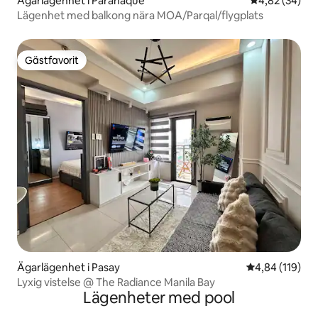
Ägarlägenhet i Parañaque
4,82 av 5 i g
4,82 (34)
Lägenhet med balkong nära MOA/Parqal/flygplats
Gästfavorit
Gästfavorit
Ägarlägenhet i Pasay
4,84 av 5 i ge
4,84 (119)
Lyxig vistelse @ The Radiance Manila Bay
Lägenheter med pool