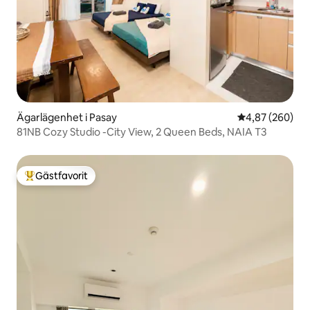
Ägarlägenhet i Pasay
4,87 av 5 i ge
4,87 (260)
81NB Cozy Studio -City View, 2 Queen Beds, NAIA T3
Gästfavorit
Populär gästfavorit