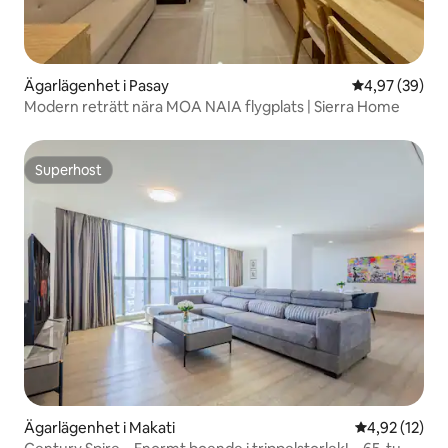
Ägarlägenhet i Pasay
4,97 av 5 i g
4,97 (39)
Modern reträtt nära MOA NAIA flygplats | Sierra Home
Superhost
Superhost
Ägarlägenhet i Makati
4,92 av 5 i g
4,92 (12)