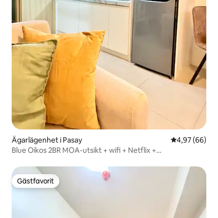
Ägarlägenhet i Pasay
4,97 av 5 i g
4,97 (66)
Blue Oikos 2BR MOA-utsikt + wifi + Netflix +
betalparkering
Gästfavorit
Gästfavorit