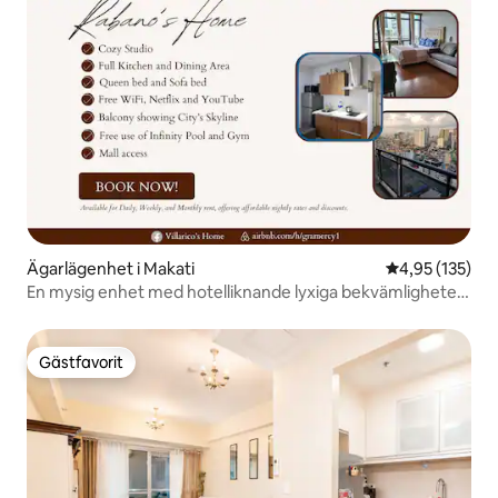
Ägarlägenhet i Makati
4,95 av 5 i ge
4,95 (135)
En mysig enhet med hotelliknande lyxiga bekvämligheter
och galleria
Gästfavorit
Gästfavorit