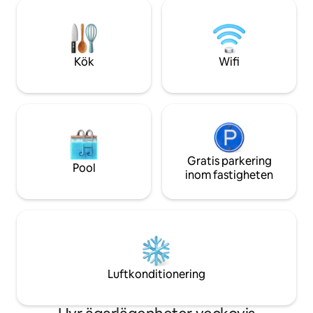
tjock, bekväm mad
för par, ensamma resenärer (på fritid
takfläkt och soffa
eller affärsresa) eller små familjer som
dubbelsäng. Balko
letar efter en avkopplande men
MOA och helgfyrv
produktiv vistelse.
till MOA. Nära till
Kök
Wifi
SMX, Manila Bay, 
och mer
Gratis parkering
Pool
inom fastigheten
Luftkonditionering