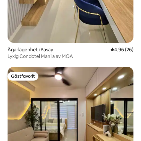
Ägarlägenhet i Pasay
4,96 av 5 i g
4,96 (26)
Lyxig Condotel Manila av MOA
Gästfavorit
Gästfavorit