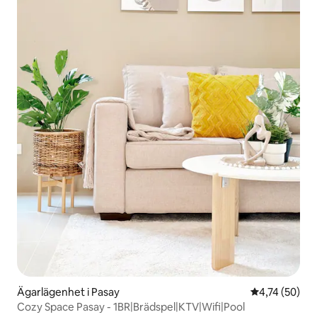
Ägarlägenhet i Pasay
4,74 av 5 i g
4,74 (50)
Cozy Space Pasay - 1BR|Brädspel|KTV|Wifi|Pool