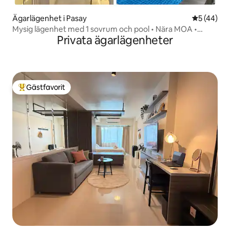
Ägarlägenhet i Pasay
5 av 5 i g
5 (44)
Mysig lägenhet med 1 sovrum och pool • Nära MOA •
Privata ägarlägenheter
Flygplats 15 minuter
Gästfavorit
Populär gästfavorit