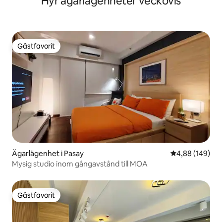
Hyr ägarlägenheter veckovis
Gästfavorit
Gästfavorit
Ägarlägenhet i Pasay
4,88 av 5 i ge
4,88 (149)
Mysig studio inom gångavstånd till MOA
Gästfavorit
Gästfavorit