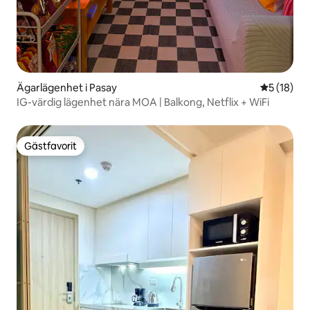
Ägarlägenhet i Pasay
5 av 5 i g
5 (18)
IG-värdig lägenhet nära MOA | Balkong, Netflix + WiFi
Gästfavorit
Gästfavorit