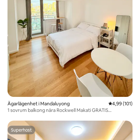
Ägarlägenhet i Mandaluyong
4,99 av 5 i ge
4,99 (101)
1 sovrum balkong nära Rockwell Makati GRATIS
Poolåtkomst
Superhost
Superhost