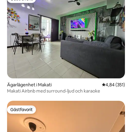
Gästfavorit
Ägarlägenhet i Makati
4,84 av 5 i ge
4,84 (351)
Makati Airbnb med surround-ljud och karaoke
Gästfavorit
Gästfavorit