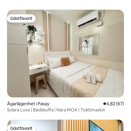
Gästfavorit
Gästfavorit
Ägarlägenhet i Pasay
4,82 av 5 i g
4,82 (67)
Solara Luxe | Bäddsoffa | Nära MOA | Tvättmaskin
Gästfavorit
Gästfavorit