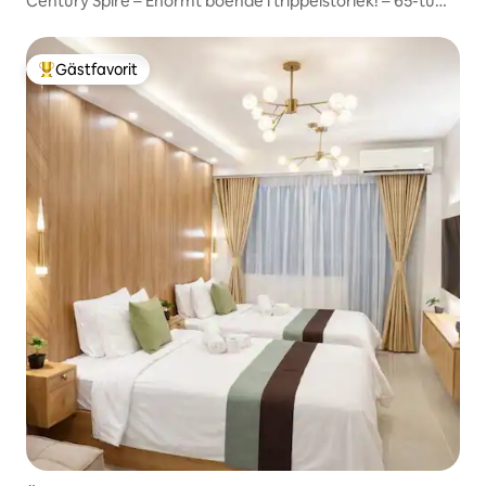
Century Spire – Enormt boende i trippelstorlek! – 65-tums
TV!
Gästfavorit
Populär gästfavorit