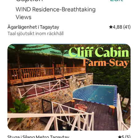
Ägarlägenhet i Tagaytay
4,88 av 5 i g
4,88 (41)
Taal sjöutsikt inom räckhåll
Stuga i Silang Metro Tagaytay
5 av 5 i 
5 (5)