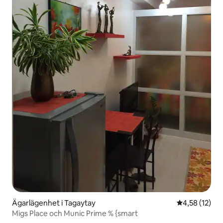
Ägarlägenhet i Tagaytay
4,58 av 5 i g
4,58 (12)
Migs Place och Munic Prime % {smart