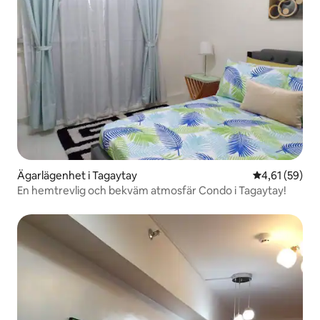
Ägarlägenhet i Tagaytay
4,61 av 5 i g
4,61 (59)
En hemtrevlig och bekväm atmosfär Condo i Tagaytay!