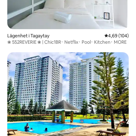
Lägenhet i Tagaytay
4,69 av 5 i ge
4,69 (104)
❀ 552REVERIE ❀ | Chic1BR･ Netflix･ Pool･ Kitchen･ MORE