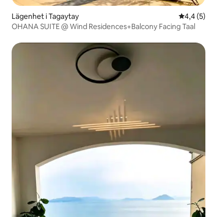
Lägenhet i Tagaytay
4,4 av 5 i 
4,4 (5)
OHANA SUITE @ Wind Residences+Balcony Facing Taal