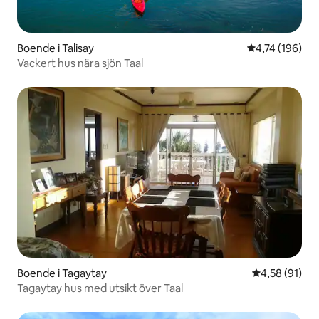
Boende i Talisay
4,74 av 5 i ge
4,74 (196)
Vackert hus nära sjön Taal
Boende i Tagaytay
4,58 av 5 i g
4,58 (91)
Tagaytay hus med utsikt över Taal