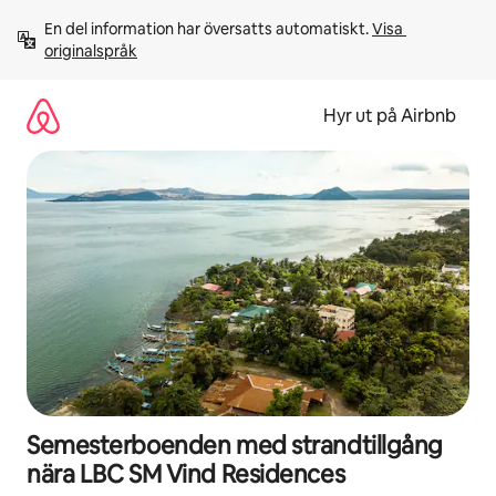
Hoppa
En del information har översatts automatiskt. 
Visa 
till
originalspråk
innehåll
Hyr ut på Airbnb
Semesterboenden med strandtillgång
nära LBC SM Vind Residences