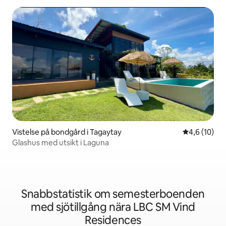
Vistelse på bondgård i Tagaytay
4,6 av 5 i g
4,6 (10)
Glashus med utsikt i Laguna
Snabbstatistik om semesterboenden
med sjötillgång nära LBC SM Vind
Residences