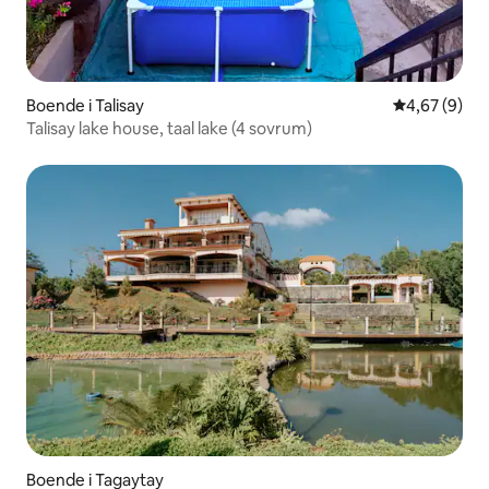
Boende i Talisay
4,67 av 5 i 
4,67 (9)
Talisay lake house, taal lake (4 sovrum)
Boende i Tagaytay