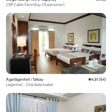
Cliff Cabin FarmStay (15 personer)
Ägarlägenhet i Talisay
4,81 av 5 i g
4,81 (64)
Lägenhet - Club Balai Isabel