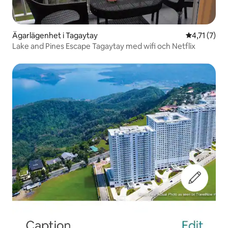
Ägarlägenhet i Tagaytay
4,71 av 5 i
4,71 (7)
Lake and Pines Escape Tagaytay med wifi och Netflix