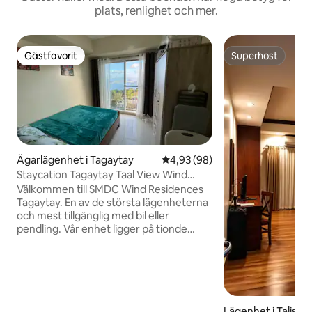
plats, renlighet och mer.
Gästfavorit
Superhost
Gästfavorit
Superhost
Ägarlägenhet i Tagaytay
4,93 av 5 i genomsnittligt bet
4,93 (98)
Staycation Tagaytay Taal View Wind
Residences
Välkommen till SMDC Wind Residences
Tagaytay. En av de största lägenheterna
och mest tillgänglig med bil eller
pendling. Vår enhet ligger på tionde
våningen, men det känns som artonde
våningen. Perfekt höjd bara för att se
den härliga utsikten över Taal-vulkanen.
Vår lägenhet har fullständiga
bekvämligheter som spis med dubbla
plattor, 4K-TV, PLDT-
Lägenhet i Talisay