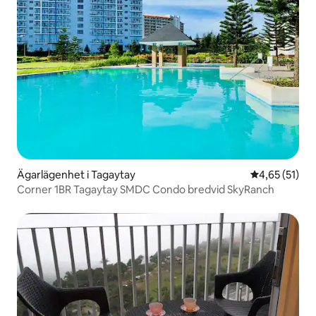
Ägarlägenhet i Tagaytay
4,65 av 5 i g
4,65 (51)
Corner 1BR Tagaytay SMDC Condo bredvid SkyRanch