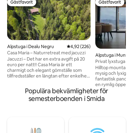
Gästfavorit
Gästfavorit
Gästfavorit
Gästfavorit
Alpstuga i Dealu Negru
4,92 av 5 i genomsnittligt bety
4,92 (226)
Casa Maria – Naturretreat med jacuzzi
Alpstuga i Munten
Jacuzzi – Det har en extra avgift på 20
Privat lyxstuga • 
euro per natt!! Casa Maria är ett
Hilltop mountain c
charmigt och elegant gömställe som
mysig och lyxig til
tillfredsställer en längtan efter enkelhet,
fantastisk panoramautsik
klarhet och en reträtt i ren natur. Det har
en rymlig öppen p
inte bara kraften att få människor i
Populära bekvämligheter för
fristående öppen 
kontakt med sin omgivning, utan också
som mittpunkt i 
semesterboenden i Smida
med sig själva och sina älskade. Det
De stora fönstren 
erbjuder moderna män och kvinnor ett
du kan njuta av de
löfte om vad urbana centra vanligtvis
de omgivande ber
inte kan ge: tystnad, avkoppling, att vara
njuter av bekvämli
utom räckhåll, komma tillbaka till
inomhusboendet. Stugan har också et
grunderna, känna sig mänskliga igen.
spelrum i källaren