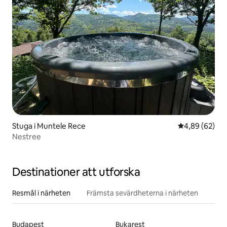
Stuga i Muntele Rece
4,89 av 5 i g
4,89 (62)
Nestree
Destinationer att utforska
Resmål i närheten
Främsta sevärdheterna i närheten
Budapest
Bukarest