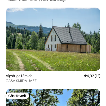
Alpstuga i Smida
4,92 av 5 i g
4,92 (12)
CASA SMIDA JAZZ
Gästfavorit
Gästfavorit