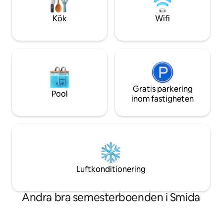
avkoppling. Perfe
med familjen
Kök
Wifi
Gratis parkering
Pool
inom fastigheten
Luftkonditionering
Andra bra semesterboenden i Smida