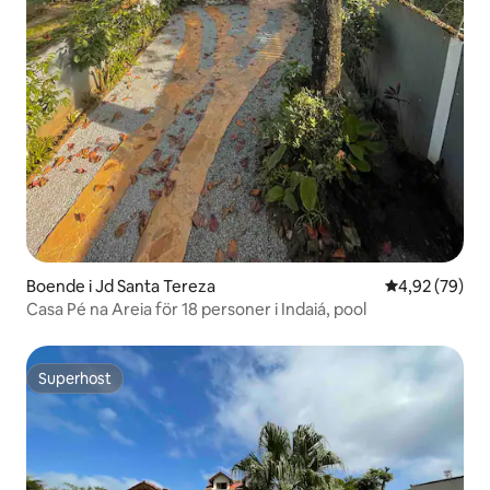
Boende i Jd Santa Tereza
4,92 av 5 i g
4,92 (79)
Casa Pé na Areia för 18 personer i Indaiá, pool
Superhost
Superhost