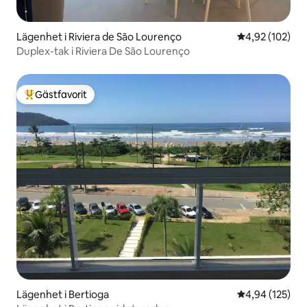
Lägenhet i Riviera de São Lourenço
4,92 av 5 i ge
4,92 (102)
Duplex-tak i Riviera De São Lourenço
Gästfavorit
Populär gästfavorit
Lägenhet i Bertioga
4,94 av 5 i ge
4,94 (125)