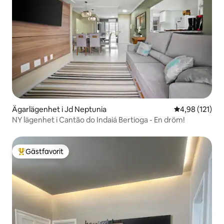
Ägarlägenhet i Jd Neptunia
4,98 av 5 i ge
4,98 (121)
NY lägenhet i Cantão do Indaiá Bertioga - En dröm!
Gästfavorit
Populär gästfavorit