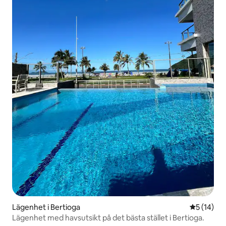
Lägenhet i Bertioga
5 av 5 i g
5 (14)
Lägenhet med havsutsikt på det bästa stället i Bertioga.