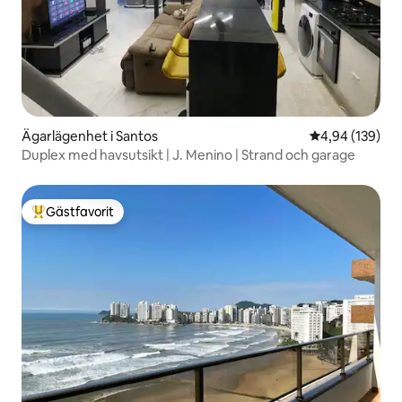
Ägarlägenhet i Santos
4,94 av 5 i ge
4,94 (139)
Duplex med havsutsikt | J. Menino | Strand och garage
Gästfavorit
Populär gästfavorit