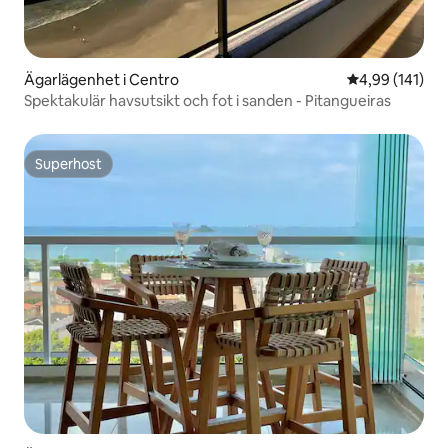
Ägarlägenhet i Centro
4,99 av 5 i ge
4,99 (141)
Spektakulär havsutsikt och fot i sanden - Pitangueiras
Superhost
Superhost