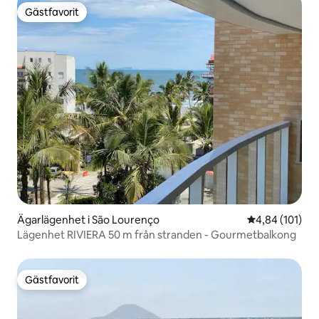
Gästfavorit
Gästfavorit
Ägarlägenhet i São Lourenço
4,84 av 5 i ge
4,84 (101)
Lägenhet RIVIERA 50 m från stranden - Gourmetbalkong
Gästfavorit
Gästfavorit