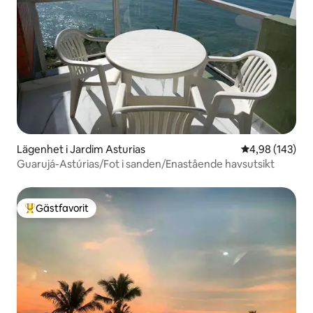
Lägenhet i Jardim Asturias
4,98 av 5 i ge
4,98 (143)
Guarujá-Astúrias/Fot i sanden/Enastående havsutsikt
Gästfavorit
Populär gästfavorit