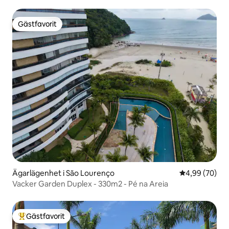
Gästfavorit
Gästfavorit
Ägarlägenhet i São Lourenço
4,99 av 5 i g
4,99 (70)
Vacker Garden Duplex - 330m2 - Pé na Areia
Gästfavorit
Populär gästfavorit