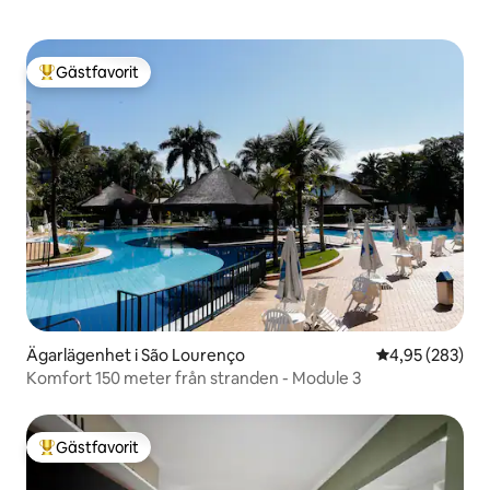
Gästfavorit
Populär gästfavorit
Ägarlägenhet i São Lourenço
4,95 av 5 i ge
4,95 (283)
Komfort 150 meter från stranden - Module 3
Gästfavorit
Populär gästfavorit