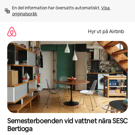
Hoppa
En del information har översatts automatiskt. 
Visa 
till
originalspråk
innehåll
Hyr ut på Airbnb
Semesterboenden vid vattnet nära SESC
Bertioga