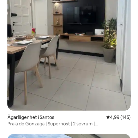
Ägarlägenhet i Santos
4,99 av 5 i ge
4,99 (145)
Praia do Gonzaga | Superhost | 2 sovrum |
Luftkonditionering