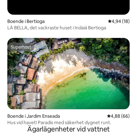
Boende i Bertioga
4,94 av 5 i g
4,94 (18)
LÀ BELLA, det vackraste huset i Indaiá Bertioga
Superhost
Superhost
Boende i Jardim Enseada
4,88 av 5 i g
4,88 (66)
Hus vid havet! Paradis med säkerhet dygnet runt.
Ägarlägenheter vid vattnet