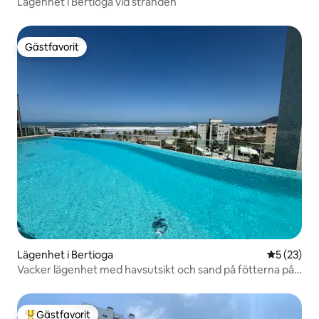
Lägenhet i Bertioga vid stranden
Gästfavorit
Gästfavorit
Lägenhet i Bertioga
5 av 5 i g
5 (23)
Vacker lägenhet med havsutsikt och sand på fötterna på
Rivieran!
Gästfavorit