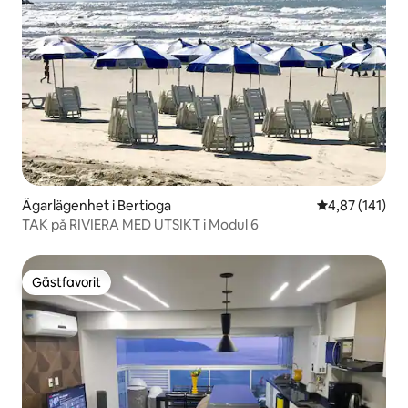
Ägarlägenhet i Bertioga
4,87 av 5 i ge
4,87 (141)
TAK på RIVIERA MED UTSIKT i Modul 6
Gästfavorit
Gästfavorit