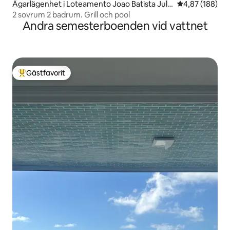
Ägarlägenhet i Loteamento Joao Batista Julia
4,87 av 5 i ge
4,87 (188)
o
2 sovrum 2 badrum. Grill och pool
Andra semesterboenden vid vattnet
Gästfavorit
Populär gästfavorit