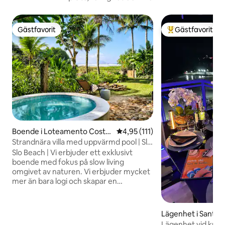
Gästfavorit
Gästfavorit
Gästfavorit
Populär gästfavor
Boende i Loteamento Costa
4,95 av 5 i genomsnittligt bet
4,95 (111)
do Sol
Strandnära villa med uppvärmd pool | Slo
Beach
Slo Beach | Vi erbjuder ett exklusivt
boende med fokus på slow living
omgivet av naturen. Vi erbjuder mycket
mer än bara logi och skapar en
skräddarsydd vistelse för varje resenär.
Miljövänligt boende vid stranden 4 sviter
– rymmer upp till 10 gäster Sängkläder i
Lägenhet i Santos
hotellstil Uppvärmd pool vid havet
Lägenhet vid kuste