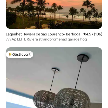
Lägenhet i Riviera de São Lourenço- Bertioga
4,97 av 5 i ge
4,97 (106)
777Ap ELITE Riviera strandpromenad garage hög
Gästfavorit
Populär gästfavorit