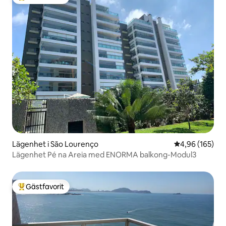
Populär gästfavorit
Lägenhet i São Lourenço
4,96 av 5 i ge
4,96 (165)
Lägenhet Pé na Areia med ENORMA balkong-Modul3
Gästfavorit
Populär gästfavorit