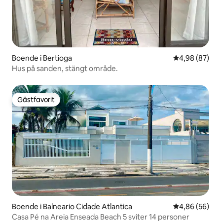
Boende i Bertioga
4,98 av 5 i g
4,98 (87)
Hus på sanden, stängt område.
Gästfavorit
Gästfavorit
Boende i Balneario Cidade Atlantica
4,86 av 5 i g
4,86 (56)
Casa Pé na Areia Enseada Beach 5 sviter 14 personer