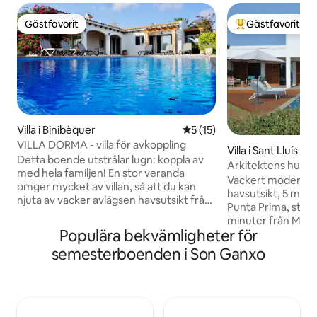
Gästfavorit
Gästfavorit
Gästfavorit
Populär gästfavor
Villa i Binibèquer
5 av 5 i genomsnittligt be
5 (15)
VILLA DORMA - villa för avkoppling
Villa i Sant Lluís
Detta boende utstrålar lugn: koppla av
Arkitektens hus, 
med hela familjen! En stor veranda
havsutsikt - takte
Vackert modernt a
omger mycket av villan, så att du kan
havsutsikt, 5 minu
njuta av vacker avlägsen havsutsikt från
Punta Prima, staden
vardagsrummet utomhus. Den fridfulla
minuter från Mahó
miljön inbjuder dig att koppla av och
Populära bekvämligheter för
UPPVÄRMD POOL.
njuta av Menorcas sol. Trädgården och
AMENAGÉ. Obs: År 2026 kommer det
semesterboenden i Son Ganxo
hela huset är utrustade med
att pågå husbyggn
bekvämligheter perfekt för grillar och
närheten. Möjliga
avkopplande eftermiddagar. Huset
de är färre på sommaren
består av 3 sovrum med dubbelsäng och
inklusive en stor 
3 badrum, endast ett av sovrummen är
havet och landsby