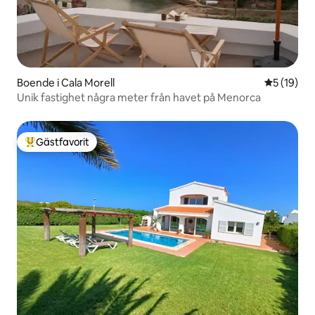
Boende i Cala Morell
5 av 5 i g
5 (19)
Unik fastighet några meter från havet på Menorca
Gästfavorit
Populär gästfavorit