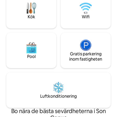
en svit.
från varje rum oc
ro. licens ET 0399
Kök
Wifi
Gratis parkering
Pool
inom fastigheten
Luftkonditionering
Bo nära de bästa sevärdheterna i Son