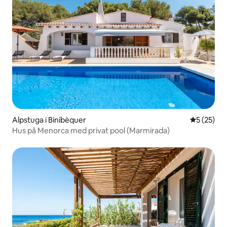
Alpstuga i Binibèquer
5 av 5 i g
5 (25)
Hus på Menorca med privat pool (Marmirada)