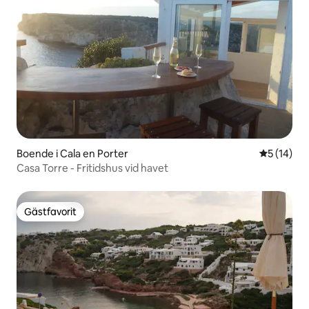
Boende i Cala en Porter
5 av 5 i g
5 (14)
Casa Torre - Fritidshus vid havet
Gästfavorit
Gästfavorit