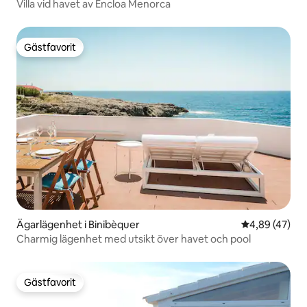
Villa vid havet av Encloa Menorca
Gästfavorit
Gästfavorit
Ägarlägenhet i Binibèquer
4,89 av 5 i g
4,89 (47)
Charmig lägenhet med utsikt över havet och pool
Gästfavorit
Gästfavorit