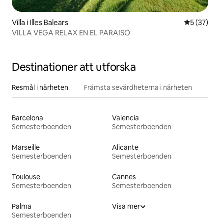
Villa i Illes Balears
5 av 5 i g
5 (37)
VILLA VEGA RELAX EN EL PARAISO
Destinationer att utforska
Resmål i närheten
Främsta sevärdheterna i närheten
Barcelona
Valencia
Semesterboenden
Semesterboenden
Marseille
Alicante
Semesterboenden
Semesterboenden
Toulouse
Cannes
Semesterboenden
Semesterboenden
Palma
Visa mer
Semesterboenden