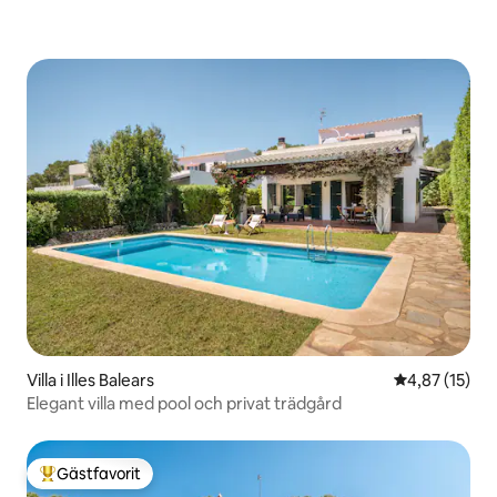
Villa i Illes Balears
4,87 av 5 i g
4,87 (15)
Elegant villa med pool och privat trädgård
Gästfavorit
Populär gästfavorit