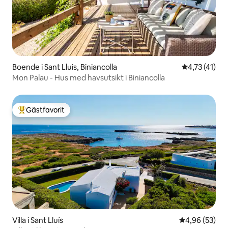
Boende i Sant Lluis, Biniancolla
4,73 av 5 i 
4,73 (41)
Mon Palau - Hus med havsutsikt i Biniancolla
Gästfavorit
Populär gästfavorit
Villa i Sant Lluís
4,96 av 5 i g
4,96 (53)