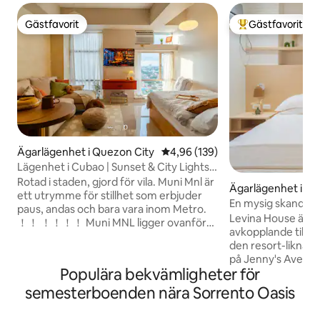
Gästfavorit
Gästfavorit
Gästfavorit
Populär gästfavor
Ägarlägenhet i Quezon City
4,96 av 5 i genomsnittligt bety
4,96 (139)
Lägenhet i Cubao | Sunset & City Lights
Chasing
Rotad i staden, gjord för vila. Muni Mnl är
Ägarlägenhet i Pa
ett utrymme för stillhet som erbjuder
En mysig skandinav
paus, andas och bara vara inom Metro.
i Pasig
Levina House är v
！！ ！！！！ Muni MNL ligger ovanför
avkopplande tillfl
stadens livliga brus och erbjuder
den resort-liknan
fantastisk utsikt över skyline – från lugna
på Jenny's Avenue i Pa
soluppgångar till gyllene solnedgångar
Populära bekvämligheter för
lägenhet med 2 s
och magin i stadens glittrande ljus på
erbjuder mysiga o
semesterboenden nära Sorrento Oasis
natten. Oavsett om du söker en
sovrum i queen-st
medveten tillflyktsort, en kreativ
genom att strömma
laddning eller en långsam morgon med