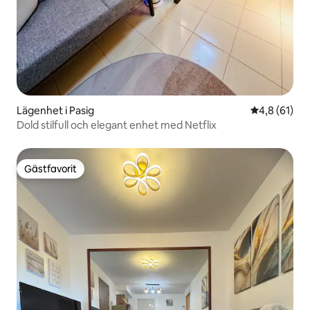
Lägenhet i Pasig
4,8 av 5 i g
4,8 (61)
Dold stilfull och elegant enhet med Netflix
Gästfavorit
Gästfavorit