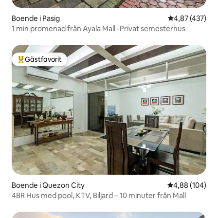
Boende i Pasig
4,87 av 5 i ge
4,87 (437)
1 min promenad från Ayala Mall -Privat semesterhus
Gästfavorit
Populär gästfavorit
Boende i Quezon City
4,88 av 5 i ge
4,88 (104)
4BR Hus med pool, KTV, Biljard – 10 minuter från Mall