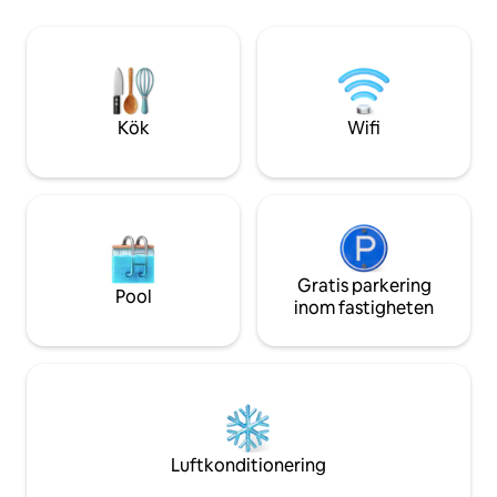
plattformar som N
kaffe är detta din perfekta plats för att
och Amazon Prime 
varva ner och andas. En återställning
tums smarta TV, nj
belägen i staden
höghastighetsinte
måltider med lätthe
utrustade kök Det var kul att se dig.
Kök
Wifi
Välkommen hem.
Gratis parkering
Pool
inom fastigheten
Luftkonditionering