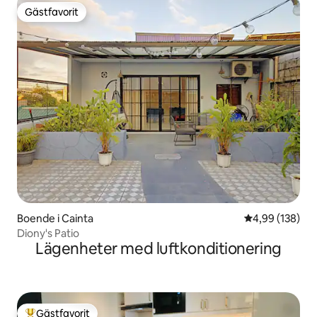
Gästfavorit
Gästfavorit
Boende i Cainta
4,99 av 5 i ge
4,99 (138)
Diony's Patio
Lägenheter med luftkonditionering
Gästfavorit