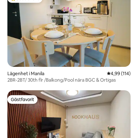
Populär gästfavorit
Lägenhet i Manila
4,99 av 5 i ge
4,99 (114)
2BR-2BT/ 30th flr /Balkong/Pool nära BGC & Ortigas
Gästfavorit
Gästfavorit