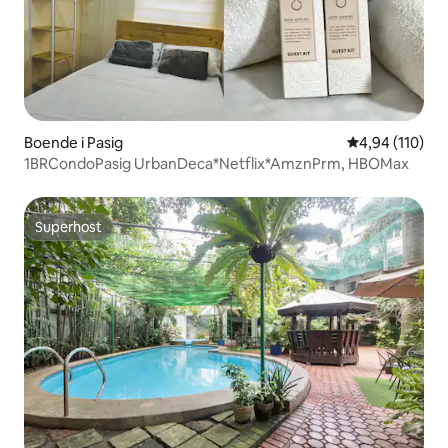
Boende i Pasig
4,94 av 5 i ge
4,94 (110)
1BRCondoPasig UrbanDeca*Netflix*AmznPrm, HBOMax
Superhost
Superhost