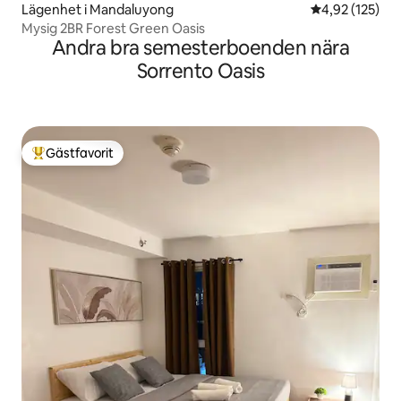
Lägenhet i Mandaluyong
4,92 av 5 i ge
4,92 (125)
Mysig 2BR Forest Green Oasis
Andra bra semesterboenden nära
Sorrento Oasis
Gästfavorit
Populär gästfavorit