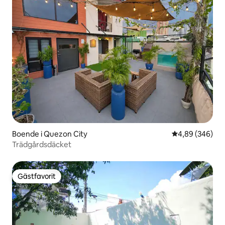
Boende i Quezon City
4,89 av 5 i ge
4,89 (346)
Trädgårdsdäcket
Gästfavorit
Gästfavorit