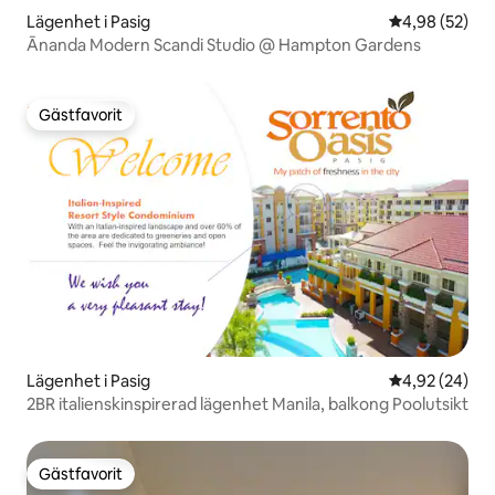
Lägenhet i Pasig
4,98 av 5 i g
4,98 (52)
Ānanda Modern Scandi Studio @ Hampton Gardens
Gästfavorit
Gästfavorit
Lägenhet i Pasig
4,92 av 5 i g
4,92 (24)
2BR italienskinspirerad lägenhet Manila, balkong Poolutsikt
Gästfavorit
Gästfavorit