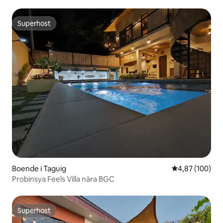
Superhost
Superhost
Boende i Taguig
4,87 av 5 i ge
4,87 (100)
Probinsya Feels Villa nära BGC
Superhost
Superhost