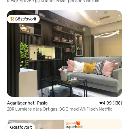
Resortstil 2BR på Milano! Privat pool och Netflix
Gästfavorit
Populär gästfavorit
Ägarlägenhet i Pasig
4,99 av 5 i ge
4,99 (138)
2BR Lumiere nära Ortigas, BGC med Wi-Fi och Netflix
Gästfavorit