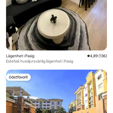
Lägenhet i Pasig
4,89 av 5 i ge
4,89 (136)
Estetisk husdjursvänlig lägenhet i Pasig
Gästfavorit
Gästfavorit