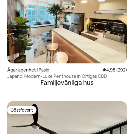
Ägarlägenhet i Pasig
4,98 av 5 i ge
4,98 (292)
Japandi Modern-Luxe Penthouse in Ortigas CBD
Familjevänliga hus
Gästfavorit
Gästfavorit