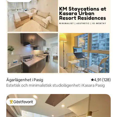
Gästfavorit
Ägarlägenhet i Pasig
4,91 av 5 i ge
4,91 (128)
Estetisk och minimalistisk studiolägenhet i Kasara Pasig
Gästfavorit
Populär gästfavorit