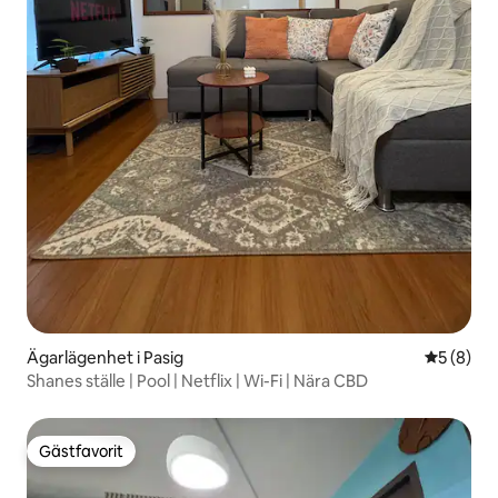
Ägarlägenhet i Pasig
5 av 5 i 
5 (8)
Shanes ställe | Pool | Netflix | Wi-Fi | Nära CBD
Gästfavorit
Gästfavorit