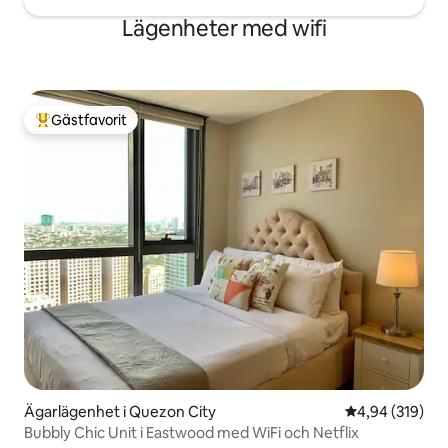
Lägenheter med wifi
Gästfavorit
Populär gästfavorit
Ägarlägenhet i Quezon City
4,94 av 5 i ge
4,94 (319)
Bubbly Chic Unit i Eastwood med WiFi och Netflix