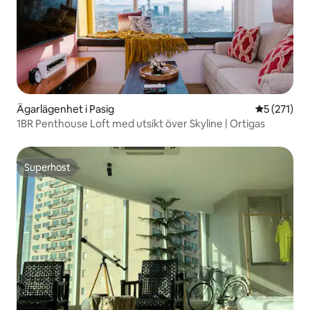
Ägarlägenhet i Pasig
5 av 5 i ge
5 (271)
1BR Penthouse Loft med utsikt över Skyline | Ortigas
Superhost
Superhost