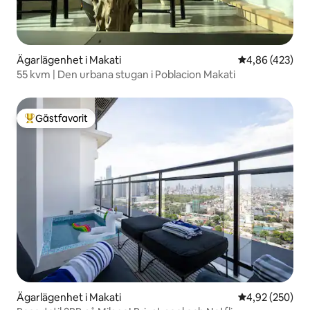
Ägarlägenhet i Makati
4,86 av 5 i ge
4,86 (423)
55 kvm | Den urbana stugan i Poblacion Makati
Gästfavorit
Populär gästfavorit
Ägarlägenhet i Makati
4,92 av 5 i ge
4,92 (250)