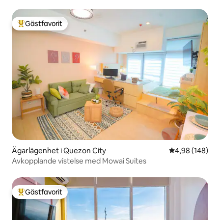
Gästfavorit
Populär gästfavorit
Ägarlägenhet i Quezon City
4,98 av 5 i ge
4,98 (148)
Avkopplande vistelse med Mowai Suites
Gästfavorit
Populär gästfavorit