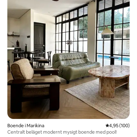
Boende i Marikina
4,95 av 5 i ge
4,95 (100)
Centralt beläget modernt mysigt boende med pool!