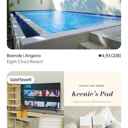
Boende i Angono
4,93 av 5 i ge
4,93 (238)
Eight Chico Resort
Gästfavorit
Gästfavorit