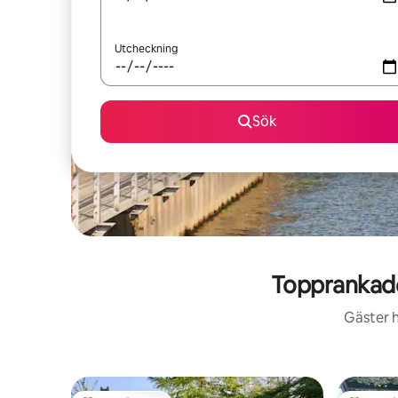
Utcheckning
Sök
Topprankade
Gäster h