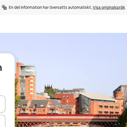
En del information har översatts automatiskt. 
Visa originalspråk
h
d upp- och nedåtpilarna eller utforska genom att trycka eller svepa.