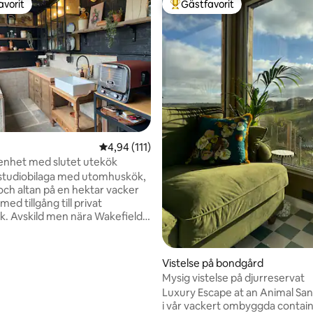
avorit
Gästfavorit
gästfavorit
Populär gästfavorit
4,94 av 5 i genomsnittligt betyg, 111 omdöm
4,94 (111)
ligt betyg, 445 omdömen
enhet med slutet utekök
studiobilaga med utomhuskök,
och altan på en hektar vacker
med tillgång till privat
. Avskild men nära Wakefield,
Sculpture Park ligger bara 5
ort och Hepworth Gallery 15
en livliga staden Leeds ligger
Vistelse på bondgård
inuter bort. Historiska York
Mysig vistelse på djurreservat
minuters bilresa bort och du
Luxury Escape at an Animal Sanc
 hjärtat av Peak District inom en
i vår vackert ombyggda contain