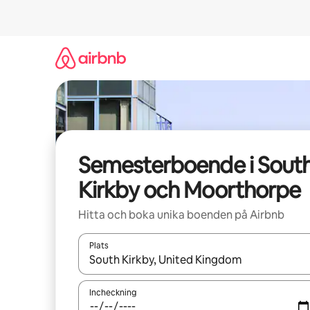
Hoppa
till
innehåll
Semesterboende i Sout
Kirkby och Moorthorpe
Hitta och boka unika boenden på Airbnb
Plats
När resultaten är tillgängliga kan du navigera me
Incheckning