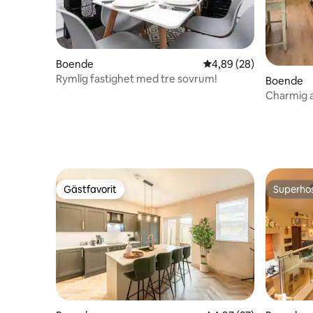
Boende
4,89 av 5 i genomsnit
4,89 (28)
Rymlig fastighet med tre sovrum!
Boende
Charmig a
Gästfavorit
Superho
Gästfavorit
Superho