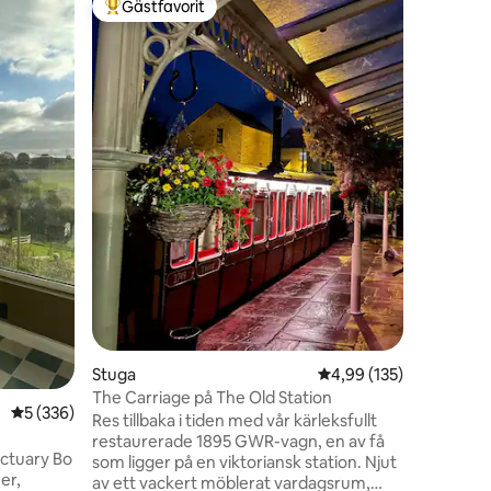
Gästfavorit
Gästf
Populär gästfavorit
Populär
The Tow
The Towe
lyxresan 
allt på et
något annat. Tornet h
omvandla
semesterl
oanvänd b
Water Wo
vattenre
en
som omva
och pres
programmet G
för viste
bokningar
Stuga
4,99 av 5 i genomsnitt
4,99 (135)
The Carriage på The Old Station
5 av 5 i genomsnittligt betyg, 336 omdömen
5 (336)
Res tillbaka i tiden med vår kärleksfullt
restaurerade 1895 GWR-vagn, en av få
tuary Bo
som ligger på en viktoriansk station. Njut
er,
av ett vackert möblerat vardagsrum,