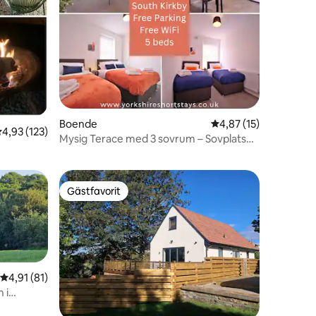
en
Boende
4,87 av 5 i genomsnit
4,87 (15)
,93 av 5 i genomsnittligt betyg, 123 omdömen
4,93 (123)
Mysig Terace med 3 sovrum – Sovplatser
för 7
Gästfavorit
Gästfavorit
4,91 av 5 i genomsnittligt betyg, 81 omdömen
4,91 (81)
 i