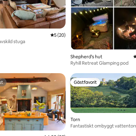
tligt betyg, 28 omdömen
5 av 5 i genomsnittligt betyg, 20 omdöm
5 (20)
vskild stuga
Shepherd’s hut
4
Ryhill Retreat Glamping pod
st
Gästfavorit
st
Gästfavorit
Torn
Fantastiskt ombyggt vattentorn
Yorkshire