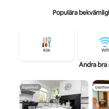
på plats så
upplevelse, det kommer att påminna dig
på eventue
om stugan vid eventuella återbesök i
Populära bekvämlig
området. Läs våra omdömen nedan.
Kök
Wifi
Andra bra
Superhost
Gästfavo
Superhost
Gästfavo