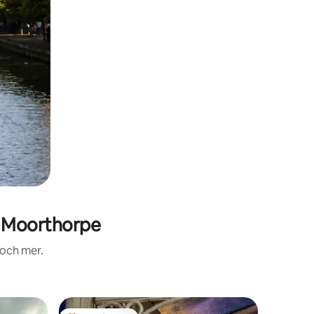
h Moorthorpe
 och mer.
Torn