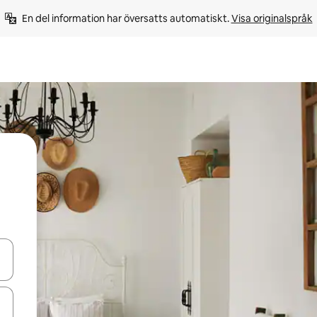
En del information har översatts automatiskt. 
Visa originalspråk
d upp- och nedåtpilarna eller utforska genom att trycka eller svepa.