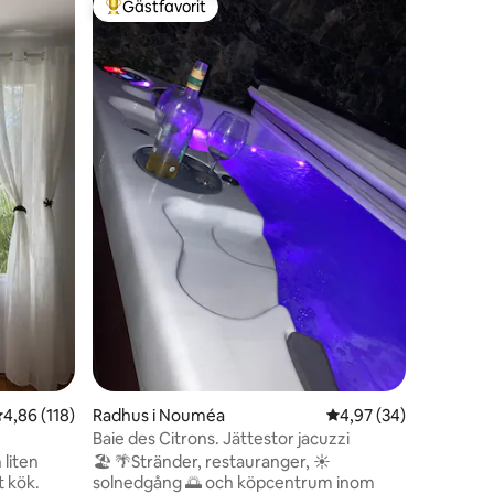
Gästfavorit
Gästfav
Populär gästfavorit
Gästfav
Kolonialhu
havet!
Detta fri
avkopplan
"Välkommen
Inbäddat 
hus fantas
stranden)
ursprungl
perfekt v
lugn och 
ses snart!
Möjlighet
utrustat k
en
,86 av 5 i genomsnittligt betyg, 118 omdömen
4,86 (118)
Radhus i Nouméa
4,97 av 5 i genomsnit
4,97 (34)
Baie des Citrons. Jättestor jacuzzi
 liten
🏖️ 🌴Stränder, restauranger, ☀️
solnedgång 🌅 och köpcentrum inom