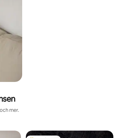
nsen
 och mer.
Villa i Pai