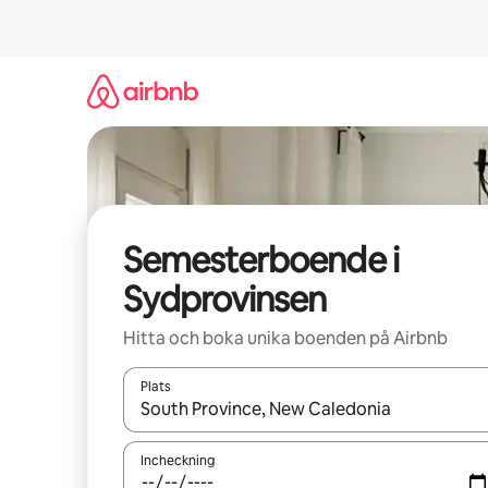
Hoppa
till
innehåll
Semesterboende i
Sydprovinsen
Hitta och boka unika boenden på Airbnb
Plats
När resultaten är tillgängliga kan du navigera me
Incheckning