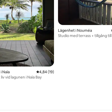
tligt betyg, 23 omdömen
Lägenhet i Nouméa
Studio med terrass + tillgång til
i Naïa
4,84 av 5 i genomsnittligt betyg, 19 omdöm
4,84 (19)
iv vid lagunen i Naïa Bay