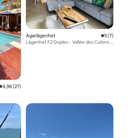
en
Ägarlägenhet
5 av 5 i genomsni
5 (7)
Lägenhet F2 Duplex - Vallée des Colons -
Nouméa
4,96 av 5 i genomsnittligt betyg, 27 omdömen
4,96 (27)