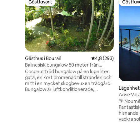
Gästfavorit
Gästfavo
Gästfavorit
Gästfavo
Gästhus i Bourail
4,8 av 5 i genomsnitt
4,8 (293)
Balinesisk bungalow 50 meter från
stranden
Coconut träd bungalow på en lugn liten
gata, en kort promenad till stranden och
mitt i en mycket skogbevuxen trädgård.
Lägenhet
Bungalow är luftkonditionerade,
Anse Vata
utrustade med TV, Wi-Fi, kylskåp,
solnedgå
🌴 Noumé
mikrovågsugn, vattenkokare. Handdukar
Fantastis
och sängkläder tillhandahålls. Utanför
hisnande 
finns ett pentry med gaseld, vissa
vackra solnedg
redskap och basprodukter. Vårt hus
restauran
ligger några meter från bungalowen. Vi
inom gång
respekterar lugnet och integriteten för
bostad m
gäster som kan vädja till oss när som