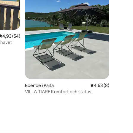
4,93 av 5 i genomsnittligt betyg, 54 omdömen
4,93 (54)
l havet
en
Boende i Paita
4,63 av 5 i genomsni
4,63 (8)
VILLA TIARE Komfort och status