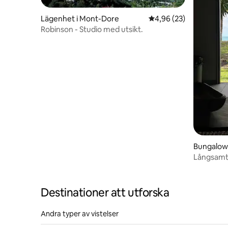
Lägenhet i Mont-Dore
4,96 av 5 i genomsnit
4,96 (23)
Robinson - Studio med utsikt.
Bungalow 
Långsamt l
Destinationer att utforska
Andra typer av vistelser