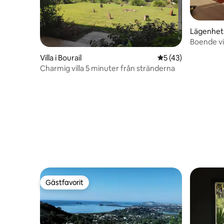
Lägenhet
Boende vi
Villa i Bourail
5 av 5 i genomsnit
5 (43)
Charmig villa 5 minuter från stränderna
Gästfavorit
Gästfavorit