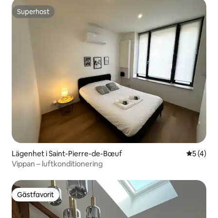
Superhost
Superhost
Lägenhet i Saint-Pierre-de-Bœuf
5 av 5 i 
5 (4)
Vippan – luftkonditionering
Gästfavorit
Gästfavorit