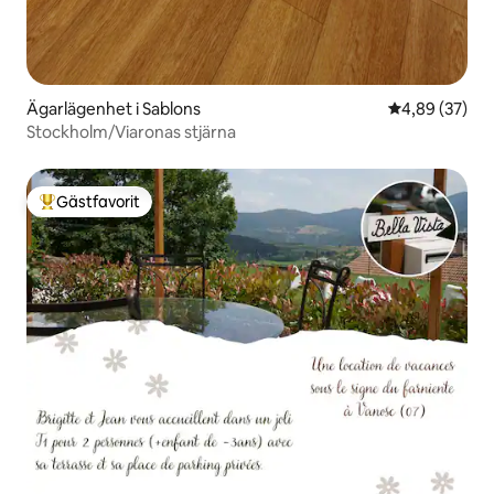
Ägarlägenhet i Sablons
4,89 av 5 i g
4,89 (37)
Stockholm/Viaronas stjärna
Gästfavorit
Populär gästfavorit