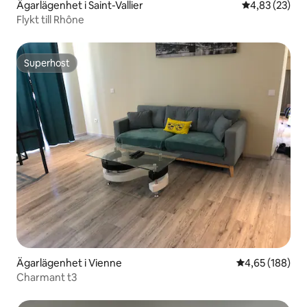
Ägarlägenhet i Saint-Vallier
4,83 av 5 i g
4,83 (23)
Flykt till Rhône
Superhost
Superhost
Ägarlägenhet i Vienne
4,65 av 5 i ge
4,65 (188)
Charmant t3