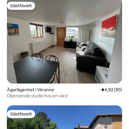
Gästfavorit
Gästfavorit
Ägarlägenhet i Véranne
4,92 av 5 i g
4,92 (90)
Oberoende studio hos en värd
Gästfavorit
Gästfavorit