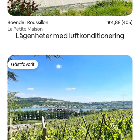
Boende i Roussillon
4,88 av 5 i ge
4,88 (405)
La Petite Maison
Lägenheter med luftkonditionering
Gästfavorit
Gästfavorit