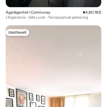
Ägarlägenhet i Communay
4,85 av 5 i ge
4,85 (183)
L'Espérance - Gîte Lucie - Terrass/privat parkering
Gästfavorit
Gästfavorit