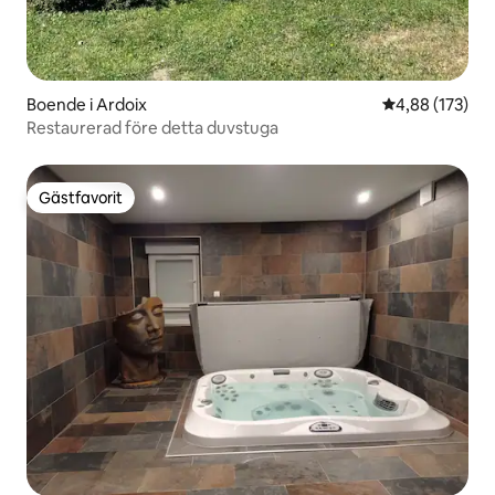
Boende i Ardoix
4,88 av 5 i ge
4,88 (173)
Restaurerad före detta duvstuga
Gästfavorit
Gästfavorit