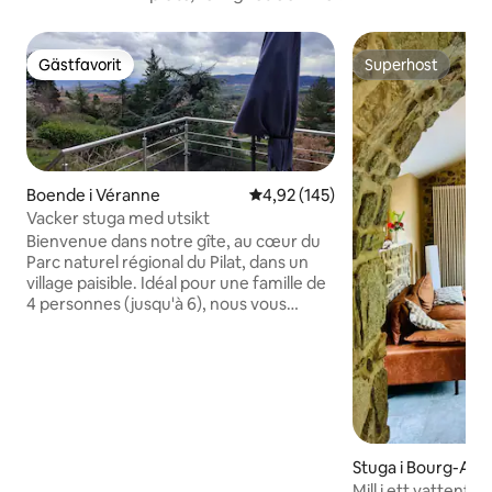
Gästfavorit
Superhost
Gästfavorit
Superhost
Boende i Véranne
4,92 av 5 i genomsnittligt bet
4,92 (145)
Vacker stuga med utsikt
Bienvenue dans notre gîte, au cœur du
Parc naturel régional du Pilat, dans un
village paisible. Idéal pour une famille de
4 personnes (jusqu'à 6), nous vous
accueillons pour une nuit ou plus.
Profitez des sentiers de randonnée au
départ du gîte, de la base nautique de
St-Pierre-de-Bœuf, du zoo safari de
Peaugres, des villages de Malleval, de
Ste-Croix-en-Jarez, du Bessat, du site d'
escalade de Doizieux et des vignobles de
Stuga i Bourg-Arg
la vallée du Rhône pour un séjour entre
Mill i ett vattenfal
nature, loisirs et découverte.