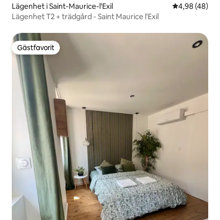
Lägenhet i Saint-Maurice-l'Exil
4,98 av 5 i g
4,98 (48)
Lägenhet T2 + trädgård - Saint Maurice l'Exil
Gästfavorit
Gästfavorit