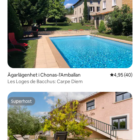
Ägarlägenhet i Chonas-l'Amballan
4,95 av 5 i g
4,95 (40)
Les Loges de Bacchus: Carpe Diem
Superhost
Superhost