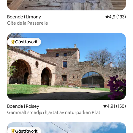
Boende i Limony
4,9 av 5 i ge
4,9 (133)
Gite de la Passerelle
Gästfavorit
Populär gästfavorit
Boende i Roisey
4,91 av 5 i ge
4,91 (150)
Gammalt smedja i hjärtat av naturparken Pilat
Gästfavorit