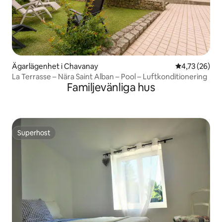
Ägarlägenhet i Chavanay
4,73 av 5 i g
4,73 (26)
La Terrasse – Nära Saint Alban – Pool – Luftkonditionering
Familjevänliga hus
Superhost
Superhost