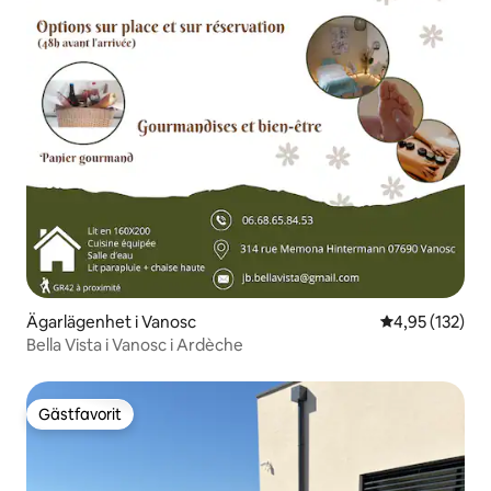
Ägarlägenhet i Vanosc
4,95 av 5 i ge
4,95 (132)
Bella Vista i Vanosc i Ardèche
Gästfavorit
Gästfavorit