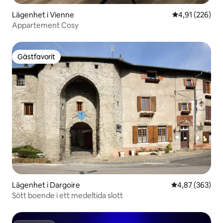
Lägenhet i Vienne
4,91 av 5 i ge
4,91 (226)
Appartement Cosy
Gästfavorit
Gästfavorit
Lägenhet i Dargoire
4,87 av 5 i ge
4,87 (363)
Sött boende i ett medeltida slott