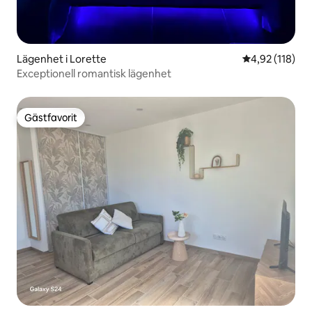
Lägenhet i Lorette
4,92 av 5 i ge
4,92 (118)
Exceptionell romantisk lägenhet
Gästfavorit
Gästfavorit