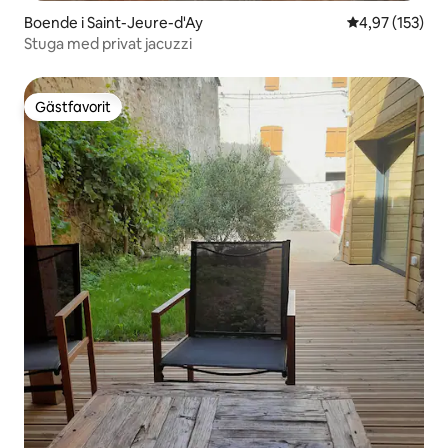
Boende i Saint-Jeure-d'Ay
4,97 av 5 i ge
4,97 (153)
Stuga med privat jacuzzi
Gästfavorit
Gästfavorit