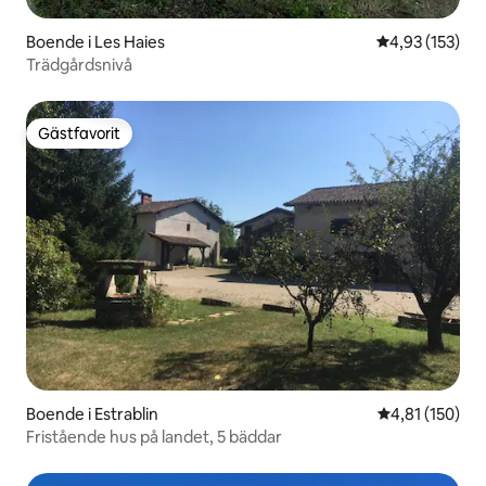
Boende i Les Haies
4,93 av 5 i ge
4,93 (153)
Trädgårdsnivå
Gästfavorit
Gästfavorit
Boende i Estrablin
4,81 av 5 i ge
4,81 (150)
Fristående hus på landet, 5 bäddar