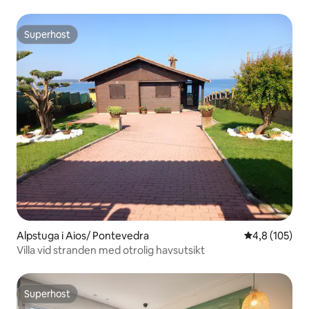
Superhost
Superhost
Alpstuga i Aios/ Pontevedra
4,8 av 5 i ge
4,8 (105)
Villa vid stranden med otrolig havsutsikt
Superhost
Superhost