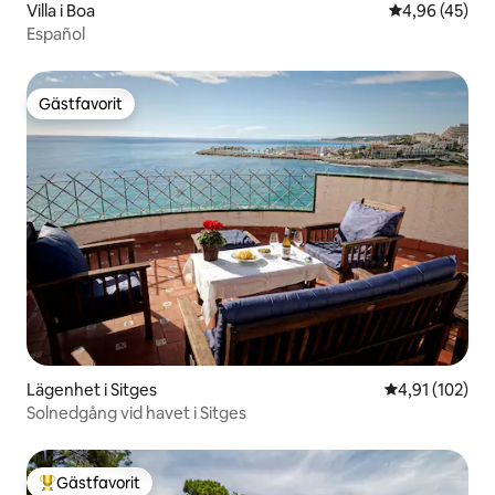
Villa i Boa
4,96 av 5 i g
4,96 (45)
Español
Gästfavorit
Gästfavorit
Lägenhet i Sitges
4,91 av 5 i ge
4,91 (102)
Solnedgång vid havet i Sitges
Gästfavorit
Populär gästfavorit