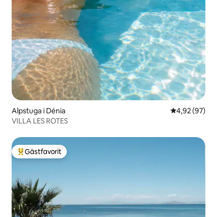
Alpstuga i Dénia
4,92 av 5 i g
4,92 (97)
VILLA LES ROTES
Gästfavorit
Populär gästfavorit