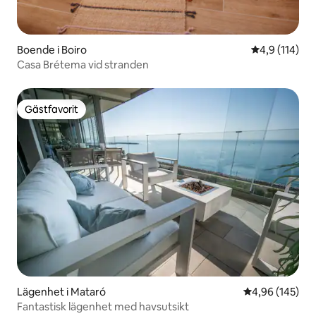
Boende i Boiro
4,9 av 5 i ge
4,9 (114)
Casa Brétema vid stranden
Gästfavorit
Gästfavorit
Lägenhet i Mataró
4,96 av 5 i ge
4,96 (145)
Fantastisk lägenhet med havsutsikt