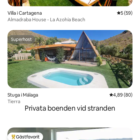
Villa i Cartagena
5 av 5 i g
5 (59)
Almadraba House - La Azohía Beach
Superhost
Superhost
Stuga i Málaga
4,89 av 5 i g
4,89 (80)
Tierra
Privata boenden vid stranden
Gästfavorit
Populär gästfavorit