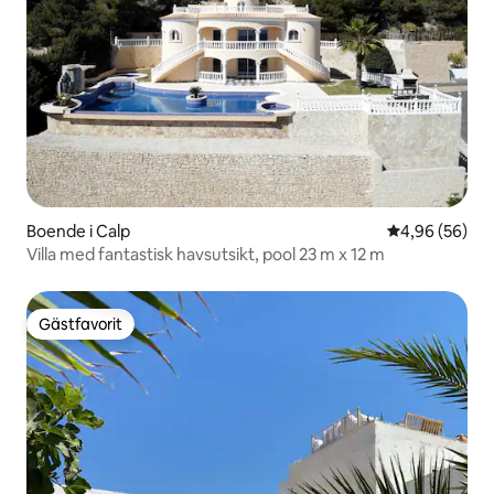
Boende i Calp
4,96 av 5 i g
4,96 (56)
Villa med fantastisk havsutsikt, pool 23 m x 12 m
Gästfavorit
Gästfavorit