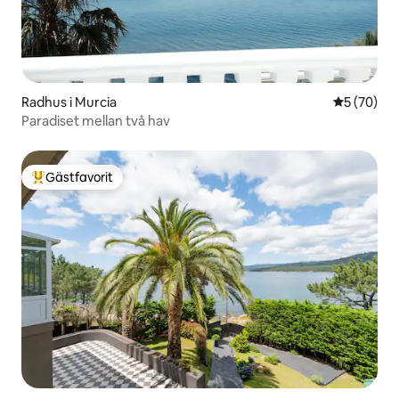
Radhus i Murcia
5 av 5 i g
5 (70)
Paradiset mellan två hav
Gästfavorit
Populär gästfavorit