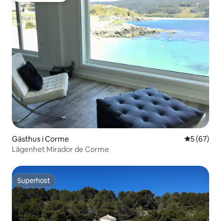
Gästhus i Corme
5 av 5 i g
5 (67)
Lägenhet Mirador de Corme
Superhost
Superhost