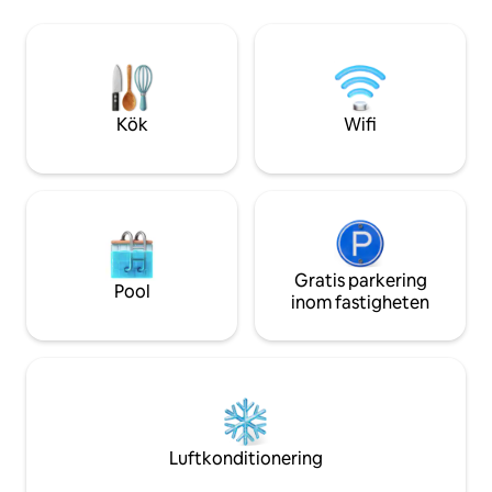
decorado con mucho encanto y con
los instrumentos! 
todo lujo de detalles. Decorado en un
desde la cama, la b
estilo boho, natural y étnico. La
Siempre dejo lo bá
iluminación por la noche es muy
pido reponer en ca
acogedora y romántica y las vistas son
Gracias
increíbles. Las cristaleras del salón se
Kök
Wifi
deslizan una sobre la otra y el balcón
queda completamente abierto al mar. En
la zona de la terraza hay una gran cama
balinesa (180x180), un Jacuzzi
climatizado con iluminación nocturna y
una zona de asientos para poder
relajarte leyendo un libro o tomando un
cóctel. El apartamento dispone de dos
Gratis parkering
Pool
habitaciones con vistas al mar. Una de
inom fastigheten
ellas está completamente acristalada
creando así un espacio amplio y
luminoso. Tanto las cristaleras del salón
como las de las dos habitaciones
disponen de estores opacos
automáticos para así crear privacidad
entre una zona y otra a la hora de
Luftkonditionering
dormir. Las dos camas de las
habitaciones son de 150x190 con buenos