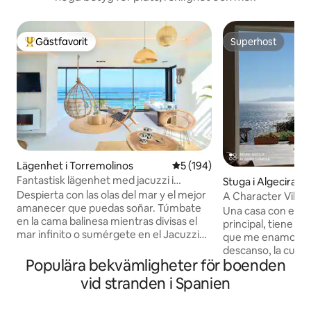
Gästfavorit
Superhost
Populär gästfavorit
Superhost
Lägenhet i Torremolinos
5 av 5 i genomsnittligt bet
5 (194)
Fantastisk lägenhet med jacuzzi i
Stuga i Algeciras
Savanna Beach
Despierta con las olas del mar y el mejor
A Character Villa 
amanecer que puedas soñar. Túmbate
Una casa con estil
en la cama balinesa mientras divisas el
principal, tiene un
mar infinito o sumérgete en el Jacuzzi
que me enamoran ,
climatizado mientras te tomas una copa
descanso, la cuid
de cava. El Savanna Beach está pensado
Populära bekvämligheter för boenden
para mi bienestar 
para pasar unas vacaciones relajantes en
pido lo mismo a c
vid stranden i Spanien
un lugar mágico y con encanto. El
cuiden con amor y respec
Savanna Beach es un lugar mágico,
de músicos ! insis