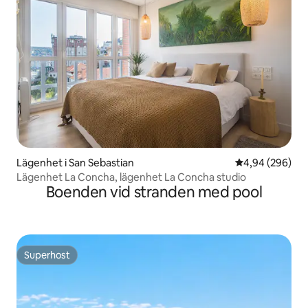
Lägenhet i San Sebastian
4,94 av 5 i ge
4,94 (296)
Lägenhet La Concha, lägenhet La Concha studio
Boenden vid stranden med pool
Superhost
Superhost