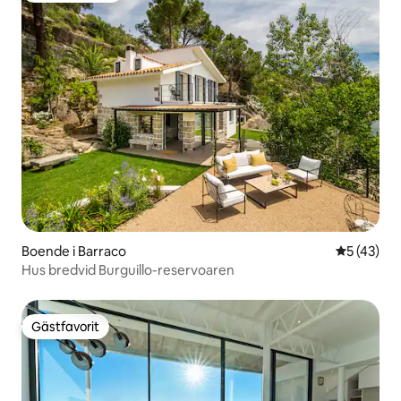
Boende i Barraco
5 av 5 i g
5 (43)
Hus bredvid Burguillo-reservoaren
Gästfavorit
Gästfavorit