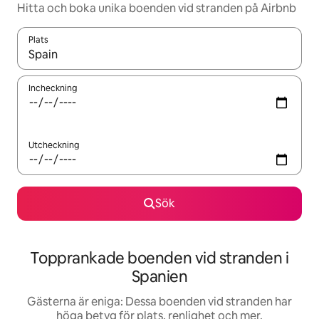
Hitta och boka unika boenden vid stranden på Airbnb
Plats
När resultaten är tillgängliga kan du navigera med upp- och ned
Incheckning
Utcheckning
Sök
Topprankade boenden vid stranden i
Spanien
Gästerna är eniga: Dessa boenden vid stranden har
höga betyg för plats, renlighet och mer.