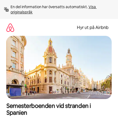
Hoppa
En del information har översatts automatiskt. 
Visa 
till
originalspråk
innehåll
Hyr ut på Airbnb
Semesterboenden vid stranden i
Spanien