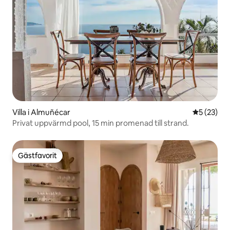
Villa i Almuñécar
5 av 5 i g
5 (23)
Privat uppvärmd pool, 15 min promenad till strand.
Gästfavorit
Gästfavorit