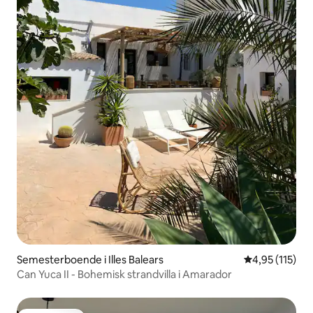
Semesterboende i Illes Balears
4,95 av 5 i ge
4,95 (115)
Can Yuca II - Bohemisk strandvilla i Amarador