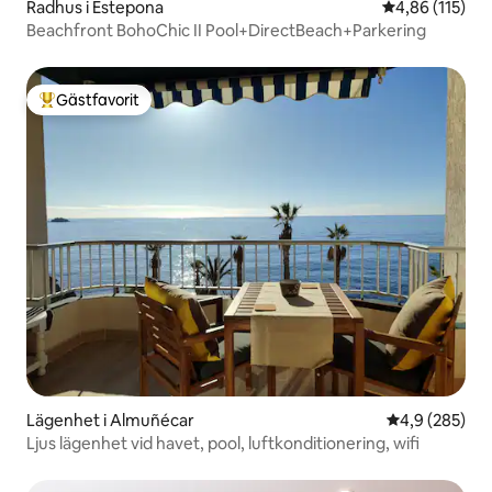
Radhus i Estepona
4,86 av 5 i ge
4,86 (115)
Beachfront BohoChic II Pool+DirectBeach+Parkering
Gästfavorit
Populär gästfavorit
Lägenhet i Almuñécar
4,9 av 5 i ge
4,9 (285)
Ljus lägenhet vid havet, pool, luftkonditionering, wifi