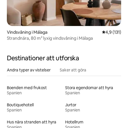
Vindsvåning i Málaga
4,9 av 5 i g
4,9 (131)
Strandnära, 80 m² lyxig vindsvåning i Málaga
Destinationer att utforska
Andra typer av vistelser
Saker att göra
Boenden med frukost
Stora egendomar att hyra
Spanien
Spanien
Boutiquehotell
Jurtor
Spanien
Spanien
Hus nära stranden att hyra
Hotellrum
Spanien
Spanien