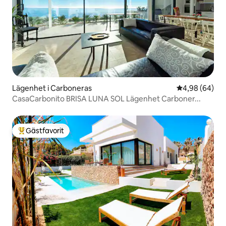
Lägenhet i Carboneras
4,98 av 5 i g
4,98 (64)
CasaCarbonito BRISA LUNA SOL Lägenhet Carboner...
Gästfavorit
Populär gästfavorit