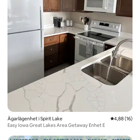
Ägarlägenhet i Spirit Lake
4,88 av 5 i g
4,88 (16)
Easy Iowa Great Lakes Area Getaway Enhet E