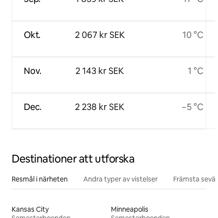
Okt.
2 067 kr SEK
10 °C
Nov.
2 143 kr SEK
1 °C
Dec.
2 238 kr SEK
−5 °C
Destinationer att utforska
Resmål i närheten
Andra typer av vistelser
Främsta sevär
Kansas City
Minneapolis