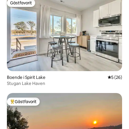
Gästfavorit
Gästfavorit
Boende i Spirit Lake
5 av 5 i g
5 (26)
Stugan Lake Haven
Gästfavorit
Populär gästfavorit