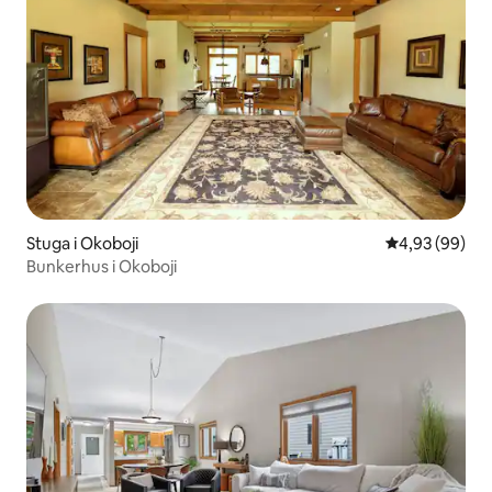
Stuga i Okoboji
4,93 av 5 i g
4,93 (99)
Bunkerhus i Okoboji