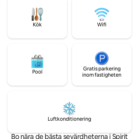
central luft, full 
med leksaker eller mysa och titta på din
torktumlare, Blacks
favoritshow. Det finns även en bastu
platt-TV.
som kan vara precis vad du behöver.
Kök
Wifi
Gratis parkering
Pool
inom fastigheten
Luftkonditionering
Bo nära de bästa sevärdheterna i Spirit