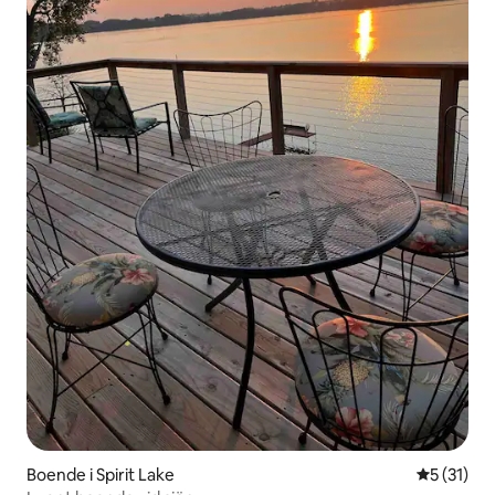
Boende i Spirit Lake
5 av 5 i g
5 (31)