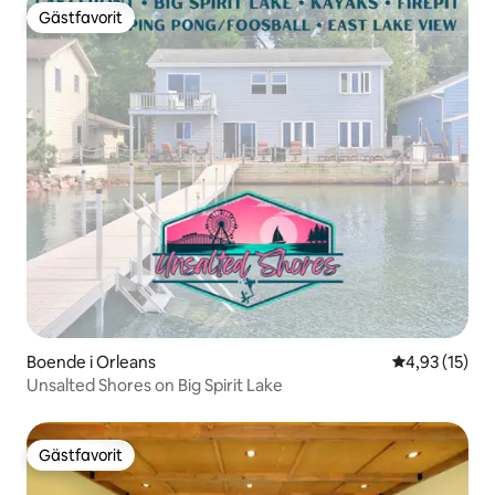
Gästfavorit
Gästfavorit
Boende i Orleans
4,93 av 5 i g
4,93 (15)
Unsalted Shores on Big Spirit Lake
Gästfavorit
Gästfavorit