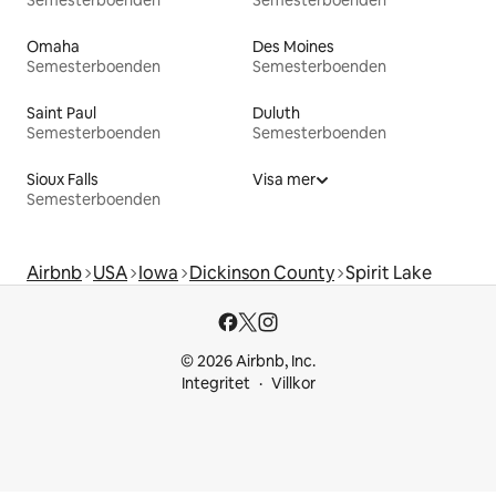
Semesterboenden
Semesterboenden
Omaha
Des Moines
Semesterboenden
Semesterboenden
Saint Paul
Duluth
Semesterboenden
Semesterboenden
Sioux Falls
Visa mer
Semesterboenden
Airbnb
USA
Iowa
Dickinson County
Spirit Lake
© 2026 Airbnb, Inc.
Integritet
Villkor