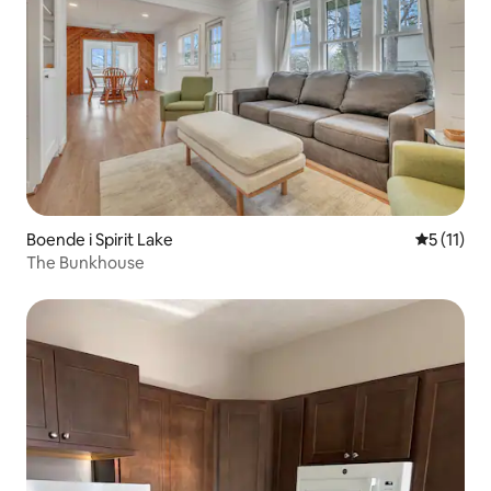
Boende i Spirit Lake
5 av 5 i 
5 (11)
The Bunkhouse