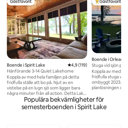
Gästfavorit
Gästfavorit
Gästfavorit
Populär gästfavor
Boende i Orleans
Boende i Spirit Lake
4,9 av 5 i genomsnittligt bet
4,9 (119)
Stuga vid sjön på Bi
Hänförande 3-14 Quiet Lakehome
Koppla av med fam
fridfulla stuga vid 
Koppla av med hela familjen på detta
ombyggt 2023. Nj
fridfulla ställe att bo på. Njut av en
planlösningen och
vistelse på en lugn sjö som ligger bara
utomhusutrymmet.
några minuter från all action. Detta Lake
Populära bekvämligheter för
på sydöstra sidan a
House har TVÅ 3-säsongsrum, ett öppet
promenad till spil
koncept med så många fantastiska vyer
semesterboenden i Spirit Lake
park! En privat br
över sjön. Nyrenoverad, men ändå
strand är det perfe
massor av charm och underbart inredda.
bad, fiske och flyt
Kom och koppla av och ha kul medan du
bekvämligheter i 
spelar spel, läs böcker, låt barnen leka