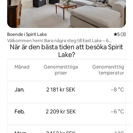
Boende i Spirit Lake
5 av 5 i 
5 (3)
Välkommen hem! Bara några steg till East Lake – 6
När är den bästa tiden att besöka Spirit
sovplatser
Lake?
Månad
Genomsnittliga
Genomsnittlig
priser
temperatur
Jan.
2 181 kr SEK
−8 °C
Feb.
2 209 kr SEK
−6 °C