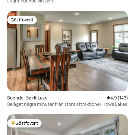
Lugnt boende vid sjön
Gästfavorit
Gästfavorit
Boende i Spirit Lake
4,9 av 5 i ge
4,9 (143)
Beläget några minuter från stora attraktioner i Iowa Lakes
Gästfavorit
Populär gästfavorit