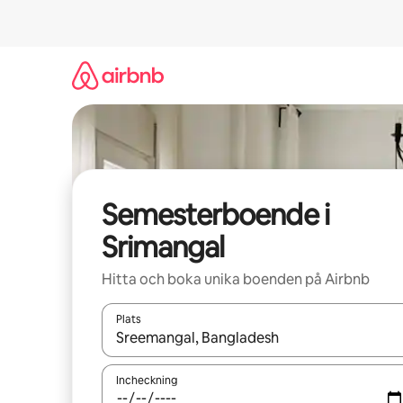
Hoppa
till
innehåll
Semesterboende i
Srimangal
Hitta och boka unika boenden på Airbnb
Plats
När resultaten är tillgängliga kan du navigera me
Incheckning