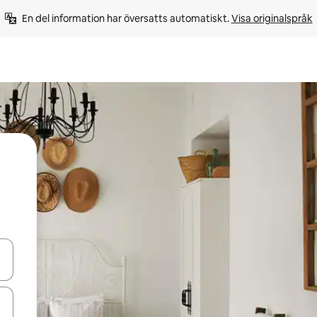
En del information har översatts automatiskt. 
Visa originalspråk
d upp- och nedåtpilarna eller utforska genom att trycka eller svepa.