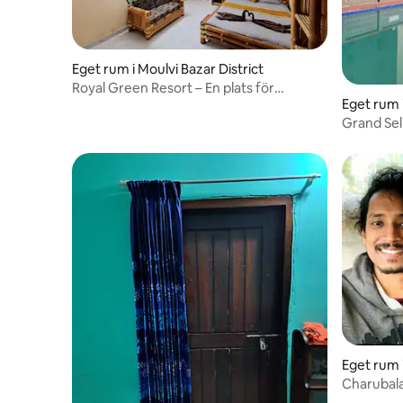
Eget rum i Moulvi Bazar District
Royal Green Resort – En plats för
Eget rum i
avkoppling
Grand Sel
Eget rum 
Charubal
samhällsb