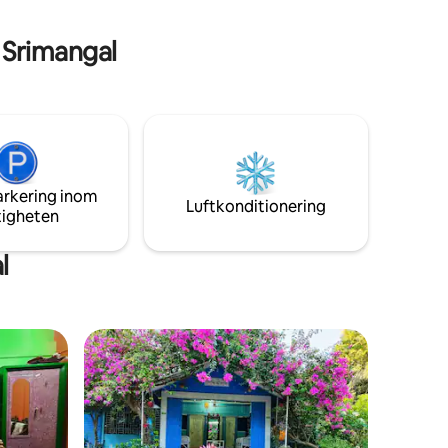
 i andra
gummiträdgård. Passar utmärkt för
.
familjer, grupper, distansarbete och
 Srimangal
naturresor.
arkering inom
Luftkonditionering
tigheten
l