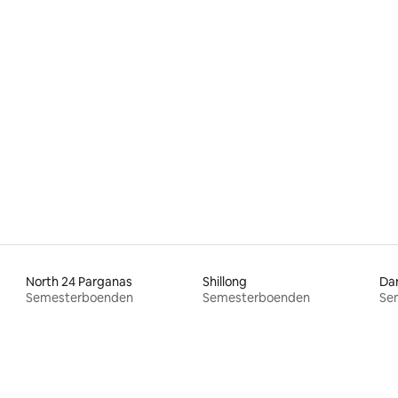
North 24 Parganas
Shillong
Dar
Semesterboenden
Semesterboenden
Se