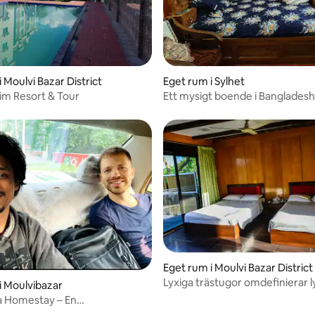
 Moulvi Bazar District
Eget rum i Sylhet
im Resort & Tour
Ett mysigt boende i Bangladesh
Eget rum i Moulvi Bazar District
Lyxiga trästugor omdefinierar l
i Moulvibazar
Sreemangal
a Homestay – En
aserad vistelse i hem