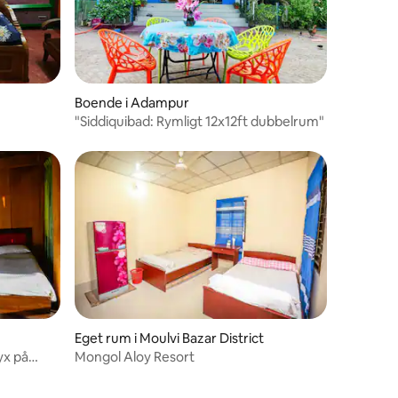
Boende i Adampur
​"Siddiquibad: Rymligt 12x12ft dubbelrum"
Eget rum i Moulvi Bazar District
yx på
Mongol Aloy Resort