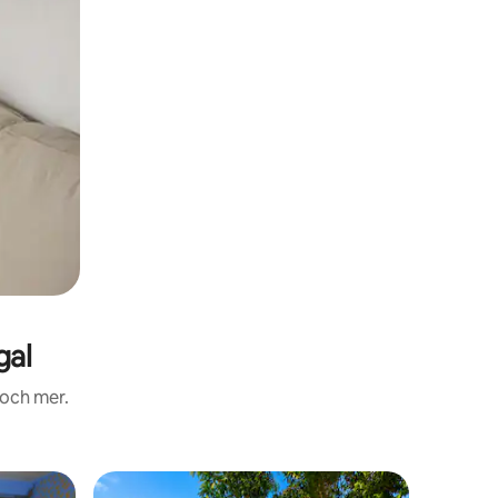
gal
 och mer.
Villa