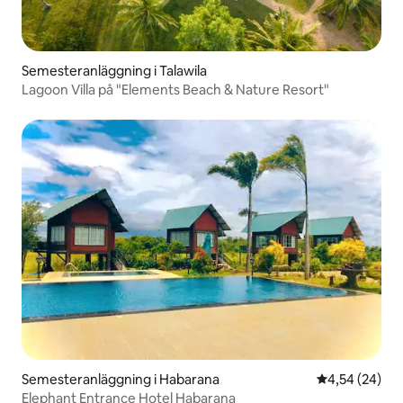
Semesteranläggning i Talawila
Lagoon Villa på "Elements Beach & Nature Resort"
Semesteranläggning i Habarana
4,54 av 5 i g
4,54 (24)
Elephant Entrance Hotel Habarana