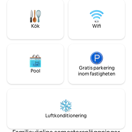
på stranden och oförglömliga
kontinentala rätte
solnedgångar. Oavsett om du är ute
Vi serverar en gra
efter äventyr, avkoppling eller en
inkluderar ägg, ko
romantisk semester erbjuder vi en
frukt med te eller 
autentisk kustupplevelse med varm
lankesisk frukost.
Kök
Wifi
gästfrihet.
Gratis parkering
Pool
inom fastigheten
Luftkonditionering