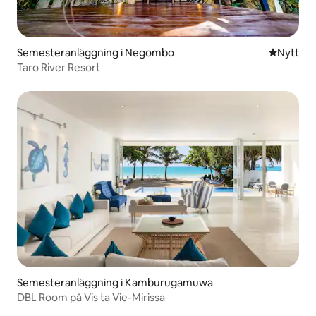
Semesteranläggning i Negombo
Nytt ställ
Nytt
Taro River Resort
Semesteranläggning i Kamburugamuwa
DBL Room på Vis ta Vie-Mirissa