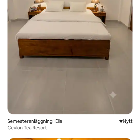
Semesteranläggning i Ella
Nytt ställ
Nytt
Ceylon Tea Resort