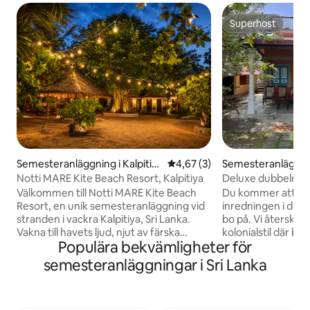
Superhost
Superhost
Semesteranläggning i Kalpitiy
4,67 av 5 i genomsnittligt b
4,67 (3)
Semesteranläggnin
a
Notti MARE Kite Beach Resort, Kalpitiya
Deluxe dubbelrum
Mirissa
Välkommen till Notti MARE Kite Beach
Du kommer att äls
Resort, en unik semesteranläggning vid
inredningen i dett
stranden i vackra Kalpitiya, Sri Lanka.
bo på. Vi återskapa
Vakna till havets ljud, njut av färska
kolonialstil där 
Populära bekvämligheter för
tropiska frukoster och slappna av i våra
komfort och natur.
charmiga rum omgivna av naturen.
fullt utrustat pent
semesteranläggningar i Sri Lanka
Gäster kan uppleva kitesurfing i
och mikrovågsugn 
världsklass, delfinskådning,
du kanske föredrar
yogasessioner, färska skaldjur, middagar
beställa läckra lan