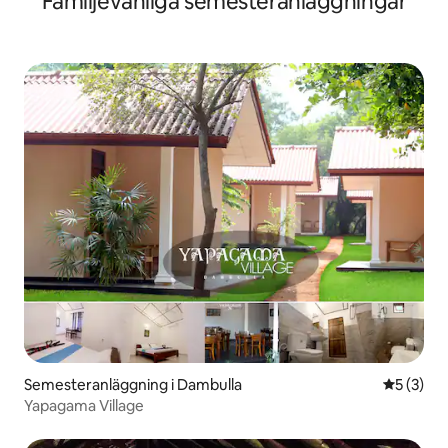
Familjevänliga semesteranläggningar
Semesteranläggning i Dambulla
5 av 5 i 
5 (3)
Yapagama Village