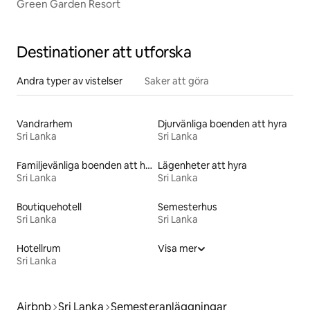
Green Garden Resort
Destinationer att utforska
Andra typer av vistelser
Saker att göra
Vandrarhem
Djurvänliga boenden att hyra
Sri Lanka
Sri Lanka
Familjevänliga boenden att hyra
Lägenheter att hyra
Sri Lanka
Sri Lanka
Boutiquehotell
Semesterhus
Sri Lanka
Sri Lanka
Hotellrum
Visa mer
Sri Lanka
Airbnb
Sri Lanka
Semesteranläggningar