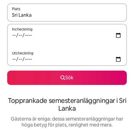
Plats
När resultaten är tillgängliga kan du navigera med upp- och ned
Incheckning
Utcheckning
Sök
Topprankade semesteranläggningar i Sri
Lanka
Gästerna är eniga: dessa semesteranläggningar har
höga betyg för plats, renlighet med mera.