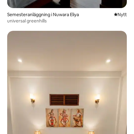
Semesteranläggning i Nuwara Eliya
Nytt ställ
Nytt
universal greenhills