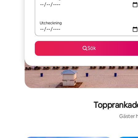
Utcheckning
Sök
Topprankade
Gäster h