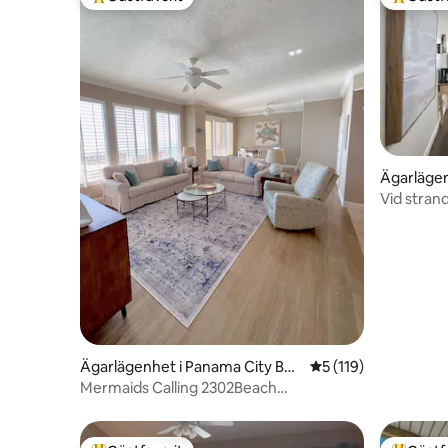
Populär gästfavorit
Populär 
Ägarlägen
Beach
Vid stran
Nära till all
Ägarlägenhet i Panama City Bea
5 av 5 i genomsnitt
5 (119)
ch
Mermaids Calling 2302Beach
Front~Gratis strandstolar