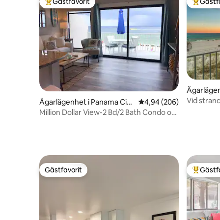
Gästfavorit
Gästf
Populär gästfavorit
Populär 
Ägarlägen
Beach
Vid strand
Ägarlägenhet i Panama City
4,94 av 5 i genomsnitt
4,94 (206)
balkong!
Beach
Million Dollar View-2 Bd/2 Bath Condo on
the Beach
Gästfavorit
Gästf
Gästfavorit
Populär 