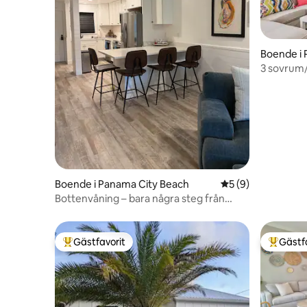
Boende i 
3 sovrum
användnin
Boende i Panama City Beach
5 av 5 i genomsni
5 (9)
Bottenvåning – bara några steg från
poolen och stranden
Gästfavorit
Gästf
Populär gästfavorit
Populär 