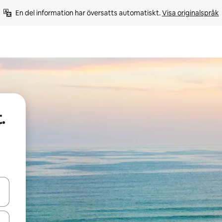
En del information har översatts automatiskt. 
Visa originalspråk
.
d upp- och nedåtpilarna eller utforska genom att trycka eller svepa.