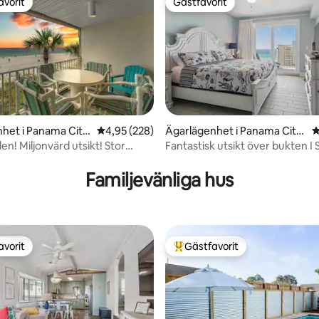
avorit
Gästfavorit
gästfavorit
Gästfavorit
het i Panama City
4,95 av 5 i genomsnittligt betyg, 228 omdöm
4,95 (228)
Ägarlägenhet i Panama City
4
Beach
en! Miljonvärd utsikt! Stor
Fantastisk utsikt över bukten I 
ligt betyg, 206 omdömen
för 9 I Bästa bekvämligheter
Familjevänliga hus
avorit
Gästfavorit
gästfavorit
Populär gästfavorit