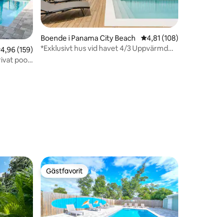
en
Boende i Panama City Beach
4,81 av 5 i genomsnitt
4,81 (108)
*Exklusivt hus vid havet 4/3 Uppvärmd
,96 av 5 i genomsnittligt betyg, 159 omdömen
4,96 (159)
pool Badtunna
ivat pool,
Gästfavorit
Gästfavorit