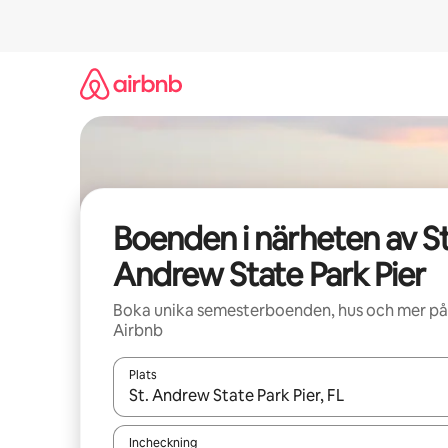
Hoppa
till
innehåll
Boenden i närheten av St
Andrew State Park Pier
Boka unika semesterboenden, hus och mer på
Airbnb
Plats
När resultaten är tillgängliga kan du navigera me
Incheckning