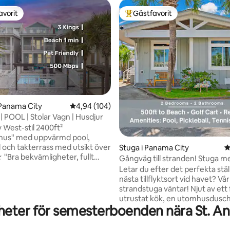
avorit
Gästfavorit
gästfavorit
Populär gästfavorit
ligt betyg, 103 omdömen
Panama City
4,94 av 5 i genomsnittligt betyg, 104 omdöm
4,94 (104)
| POOL | Stolar Vagn | Husdjur
 West-stil 2400ft²
us" med uppvärmd pool,
l och takterrass med utsikt över
Stuga i Panama City
4
Gångväg till stranden! Stuga m
kök, bokstavligen bara några
golfkärra och bekvämligheter
Letar du efter det perfekta ställ
☞ 3 dubbelsängar + 2
nästa tillflyktsort vid havet? V
Flera smarta TV-apparater
strandstuga väntar! Njut av ett f
 + 50”) ☞ Fullt utrustat +
utrustat kök, en utomhusdusch,
kök ☞ Parkering → uppfart (3
eter för semesterboenden nära St. An
användning av en golfbil och tillg
illgång till stranden (1 minut) ☞
otroliga bekvämligheter på Ven
us ☞ 500 Mbps wifi ☞
Ta för dig av strandutrustninge