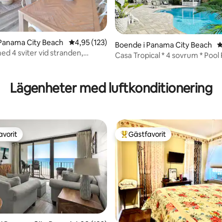
Panama City Beach
4,95 av 5 i genomsnittligt betyg, 123 omdöm
4,95 (123)
Boende i Panama City Beach
4
d 4 sviter vid stranden,
Casa Tropical * 4 sovrum * Pool 
för 18 personer, 4 minuters
Nära stranden
ligt betyg, 148 omdömen
till sanden
Lägenheter med luftkonditionering
avorit
Gästfavorit
gästfavorit
Populär gästfavorit