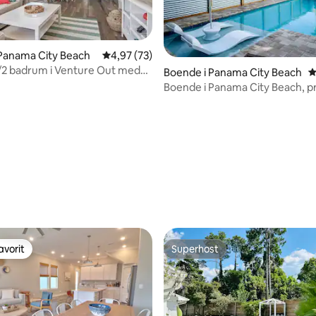
Panama City Beach
4,97 av 5 i genomsnittligt betyg, 73 omdöm
4,97 (73)
/2 badrum i Venture Out med
Boende i Panama City Beach
4
g av EV Golf Cart
Boende i Panama City Beach, pr
professionellt kök
ttligt betyg, 9 omdömen
avorit
Superhost
gästfavorit
Superhost