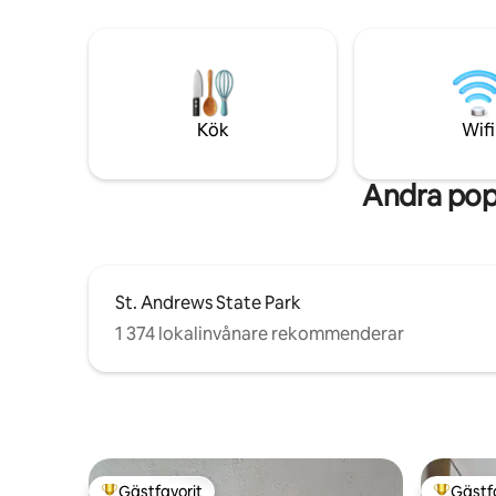
Bostadsrättsavgift krävs (betalas direkt
Djurvänli
till bostadsrättsföreningen av gäster)
golfkärra 1 minut → St. Andrews State
Giltig e-postadress för fordonspass Max
Park + till
två fordon, motorcyklar räknas som
fordon
Kök
Wifi
Andra popu
St. Andrews State Park
1 374 lokalinvånare rekommenderar
Gästfavorit
Gästf