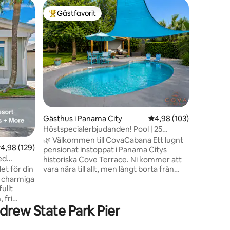
Ägarläge
Gästfavorit
Gästf
Populär gästfavorit
Populär
Beach
Bay Beaut
Shell Isla
Beläget p
några minu
Andrew’s 
andra sid
från den
Lake. Th Beautiful Pool w utomhuskök &
eldstad. Strandpromenaden har
pontoner
en
bakom lägenhete
Gästhus i Panama City
4,98 av 5 i genomsnitt
4,98 (103)
persienner oc
Caddy, st
Höstspecialerbjudanden! Pool | 25
plasträtter, strandhanddukar 
minuter till stranden | Kök
🌿 Välkommen till CovaCabana Ett lugnt
,98 av 5 i genomsnittligt betyg, 129 omdömen
4,98 (129)
och stran
pensionat instoppat i Panama Citys
hela läg
ed
historiska Cove Terrace. Ni kommer att
et för din
vara nära till allt, men långt borta från
år charmiga
oväsendet. Perfekt för par som vill ha
ullt
vila, avskildhet och lite magi. Komfort,
 fri
kontakt och sömn ☞ Lyxig dubbelsäng i
drew State Park Pier
ång till
resortstil ☞ Ultramjuka sängkläder i
ture Out.
bambu, mjuka handdukar och
n och ta
morgonrockar ☞ Walk-in-dusch i spa-stil