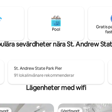
gt* -> Rabatterad uthyrning av
en kort promenad till den vackr
sanden och smaragdgröna vatt
gång till allmän strand
Bay County tillstånd 15039. Vi k
minimivistelse på 7 nätter för jun
Boka för varaktiga minnen i Pa
Gratis p
- se detaljer nedan!
Pool
fas
lära sevärdheter nära St. Andrew Stat
St. Andrew State Park Pier
91 lokalinvånare rekommenderar
Lägenheter med wifi
avorit
Gästfavorit