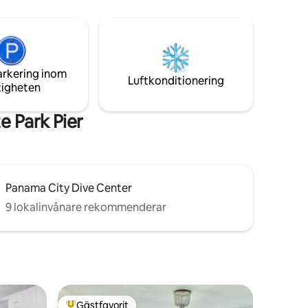
a vita
☞ Fullt utrustat kök + Nespresso- och
net! STR
droppkaffebar ☞ Skivspelare och
räver en
vinylsamling och Bluetooth-högtalare ☞
i och juli!
Privat ingång
nama City
arkering inom
Luftkonditionering
tigheten
e Park Pier
Panama City Dive Center
9 lokalinvånare rekommenderar
Gästfavorit