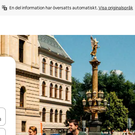
En del information har översatts automatiskt. 
Visa originalspråk
d upp- och nedåtpilarna eller utforska genom att trycka eller svepa.