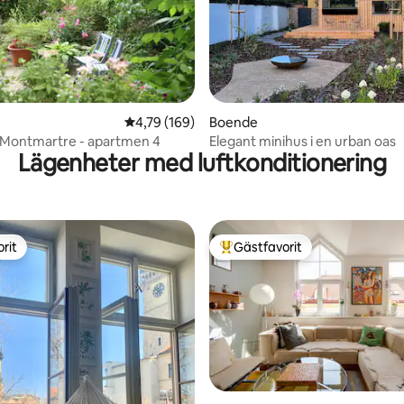
tligt betyg, 28 omdömen
4,79 av 5 i genomsnittligt betyg, 169 omdöm
4,79 (169)
Boende
 Montmartre - apartmen 4
Elegant minihus i en urban oas
Lägenheter med luftkonditionering
rit
Gästfavorit
rit
Populär gästfavorit