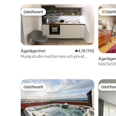
Gästfavorit
Gästf
Gästfavorit
Populär 
Ägarlägenhet
4,76 av 5 i genomsnitt
4,76 (110)
Mysig studio med terrass och privat
Ägarläge
trädgård
FANTASTI
Gästfavorit
Gästfavo
Gästfavorit
Gästfavo