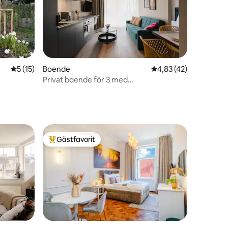
en
5 av 5 i genomsnittligt betyg, 15 omdömen
5 (15)
Boende
4,83 av 5 i genomsnit
4,83 (42)
Privat boende för 3 med
luftkonditionering och privat balkong!
Nytt
Gästfavorit
Populär gästfavorit