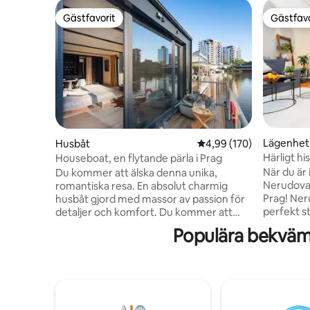
Gästfavorit
Gästfavo
Gästfavorit
Gästfavo
Lägenhet
Husbåt
4,99 av 5 i genomsnitt
4,99 (170)
Härligt hi
Houseboat, en flytande pärla i Prag
När du är i
Du kommer att älska denna unika,
Nerudova 
romantiska resa. En absolut charmig
Prag! Nerudova Street är ett postkort -
husbåt gjord med massor av passion för
perfekt s
detaljer och komfort. Du kommer att
till tidig
uppleva en oförglömlig vistelse och du
Populära bekväml
här efter
kommer inte att vilja lämna. Du kan fiska,
medeltida 
eller bara observera en flodvärld full av
kommer at
fisk, eller prova en paddleboard.
atmosfär
Husbåten är utrustad med en
att gå ru
dubbelsäng och en spjälsäng för små
spårvagns
barn. Du kommer att förbereda din