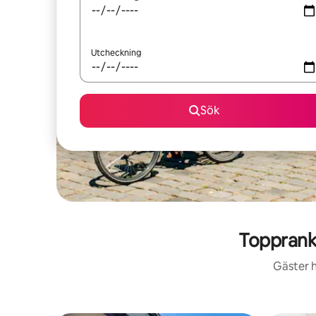
Utcheckning
Sök
Topprank
Gäster h