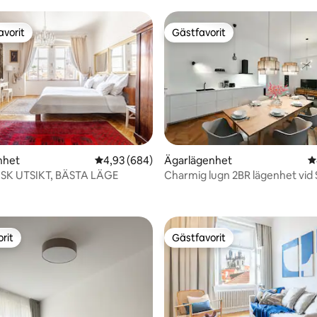
avorit
Gästfavorit
gästfavorit
Gästfavorit
ligt betyg, 110 omdömen
nhet
4,93 av 5 i genomsnittligt betyg, 684 omdöm
4,93 (684)
Ägarlägenhet
4
SK UTSIKT, BÄSTA LÄGE
Charmig lugn 2BR lägenhet vid
No. 1
rit
Gästfavorit
rit
Gästfavorit