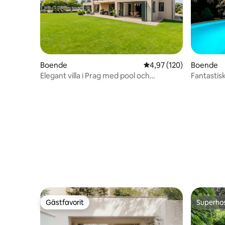
Boende
4,97 av 5 i genomsnitt
4,97 (120)
Boende
Elegant villa i Prag med pool och
Fantastisk villa pool bastu 
tennisbana
parkering
Gästfavorit
Superho
Gästfavorit
Superho