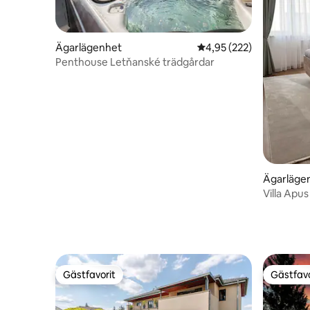
Ägarlägenhet
4,95 av 5 i genomsnitt
4,95 (222)
Penthouse Letňanské trädgårdar
Ägarläge
Villa Apus
Gästfavorit
Gästfavo
Gästfavorit
Gästfavo