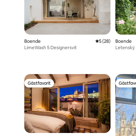
Boende
5 av 5 i genomsnit
5 (28)
Boende
LimeWash 5 Designersvit
Letenský
Gästfavorit
Gästfavo
Gästfavorit
Gästfavo