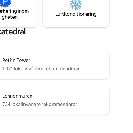
härliga stunder av vila efter en hektisk
het på
dag med besök i Prags monument,
arkering inom
gallerier och gastronomiska upplevelser.
Luftkonditionering
tigheten
katedral
Petřín Tower
1 071 lokalinvånare rekommenderar
Lennonmuren
724 lokalinvånare rekommenderar