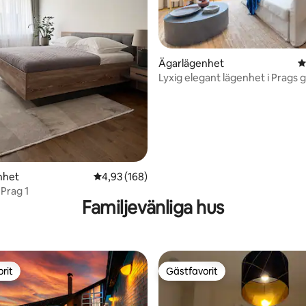
ligt betyg, 222 omdömen
Ägarlägenhet
4
Lyxig elegant lägenhet i Prags 
nhet
4,93 av 5 i genomsnittligt betyg, 168 omdöm
4,93 (168)
 Prag 1
Familjevänliga hus
rit
Gästfavorit
rit
Gästfavorit