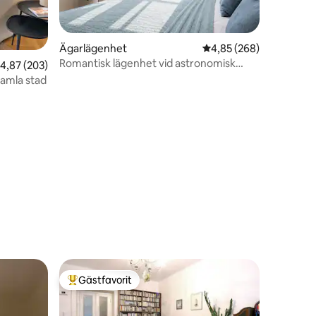
Ägarlägenhet
4,85 av 5 i genomsnitt
4,85 (268)
Romantisk lägenhet vid astronomisk
,87 av 5 i genomsnittligt betyg, 203 omdömen
4,87 (203)
klocka
gamla stad
en
Gästfavorit
Populär gästfavorit