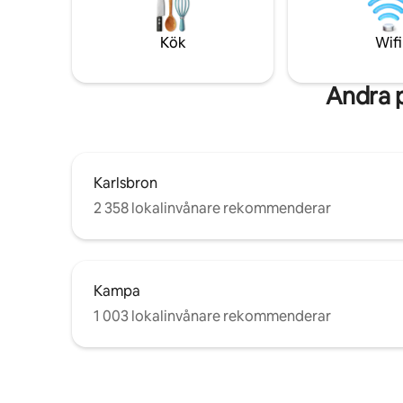
Lägenhete
provsmakningsupplevelse i ett fullt
erbjuda t
utrustat kök. Efter en hel dag, slappna av
Kök
Wifi
(även möjl
vid brasan. Du kommer att sitta på
altanen och observera lugnet i
vattennivån. Parkering precis intill
Andra p
husbåten.
Karlsbron
2 358 lokalinvånare rekommenderar
Kampa
1 003 lokalinvånare rekommenderar