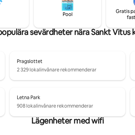
n har utformats för att
oförglömlig vistelse i vår lägen
oppkomfort upp 4 personer
Mostecká Street.
Gratis p
Pool
igt för 5).
fas
opulära sevärdheter nära Sankt Vitus 
Pragslottet
2 329 lokalinvånare rekommenderar
Letna Park
908 lokalinvånare rekommenderar
Lägenheter med wifi