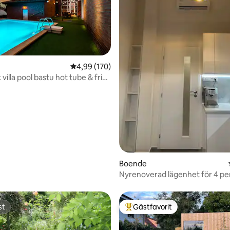
ligt betyg, 120 omdömen
4,99 av 5 i genomsnittligt betyg, 170 omdöm
4,99 (170)
hot tube & fri
Boende
Nyrenoverad lägenhet för 4 pe
120m Karlsbron 70m tunnelban
st
Gästfavorit
st
Populär gästfavorit