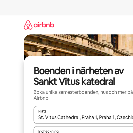
Hoppa
till
innehåll
Boenden i närheten av
Sankt Vitus katedral
Boka unika semesterboenden, hus och mer på
Airbnb
Plats
När resultaten är tillgängliga kan du navigera me
Incheckning