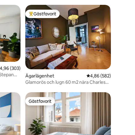
Gästfavorit
Populär gästfavorit
en
,96 av 5 i genomsnittligt betyg, 303 omdömen
4,96 (303)
 Stepan
Ägarlägenhet
4,86 av 5 i genomsnitt
4,86 (582)
Glamorös och lugn 60 m2 nära Charles
Bridge
Gästfavorit
Gästfavorit