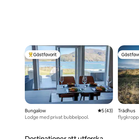
Gästfavorit
Gästfavo
Populär gästfavorit
Gästfavo
Bungalow
5 av 5 i genomsnit
5 (43)
Trädhus
Lodge med privat bubbelpool.
flygkrop
Destinationer att utforska