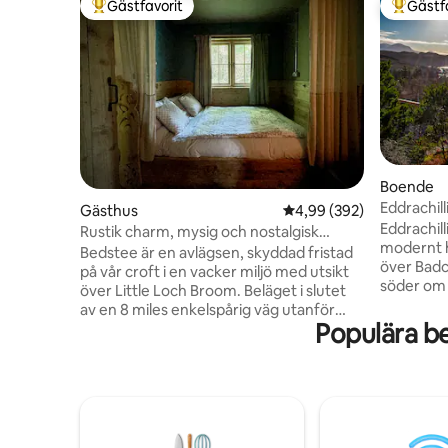
Gästfavorit
Gästf
Populär gästfavorit
Populär 
Boende
Eddrachil
Gästhus
4,99 av 5 i genomsnitt
4,99 (392)
Eddrachil
Rustik charm, mysig och nostalgisk
modernt 
Bedstee för 2
Bedstee är en avlägsen, skyddad fristad
över Badca
på vår croft i en vacker miljö med utsikt
söder om 
över Little Loch Broom. Beläget i slutet
på 100 tu
av en 8 miles enkelspårig väg utanför
strandlin
Populära b
NC500, är det perfekt för att utforska
öppen pla
Highlands. Äventyr, fantastisk utsikt,
välutrust
tystnad och elementen, vår mysiga,
kan äta m
romantiska Bedstee har en intim och
mysiga lo
nostalgisk rustik känsla. Skapad med
altandörra
kärlek och uppmärksamhet för detaljer,
med fanta
önskar vi att du kommer att uppleva en