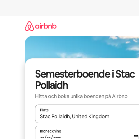
Hoppa
till
innehåll
Semesterboende i Stac
Pollaidh
Hitta och boka unika boenden på Airbnb
Plats
När resultaten är tillgängliga kan du navigera me
Incheckning