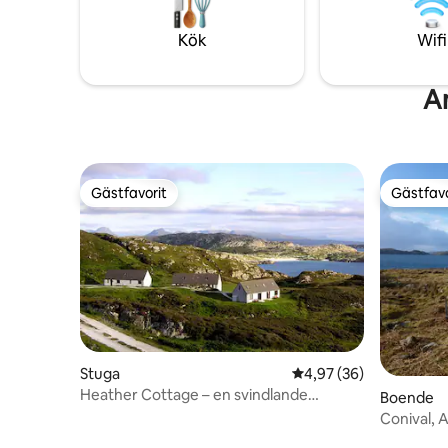
badrum o
unik vistelse i en underbar liten crofting
sän
kommun. Hundar i koppel är mycket
Kök
Wifi
välkomna.
An
Gästfavorit
Gästfavo
Gästfavorit
Gästfavo
Stuga
4,97 av 5 i genomsnit
4,97 (36)
Heather Cottage – en svindlande
Boende
kustnära utsikt!!
Conival, A
och komf