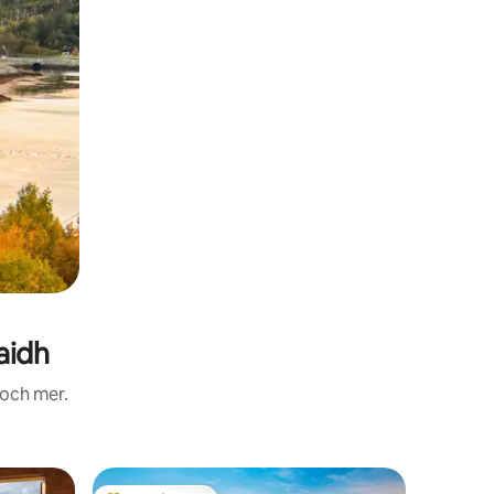
aidh
 och mer.
Boende