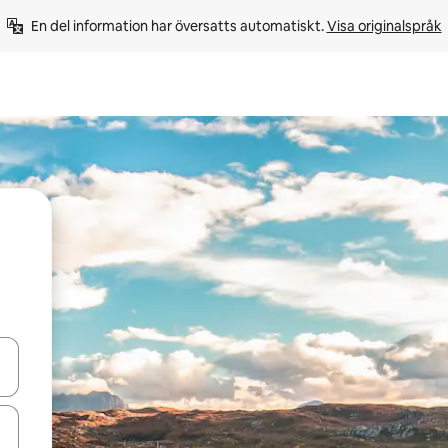
En del information har översatts automatiskt. 
Visa originalspråk
d upp- och nedåtpilarna eller utforska genom att trycka eller svepa.