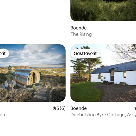
Boende
The Rising
rit
Gästfavorit
rit
Gästfavorit
tligt betyg, 43 omdömen
5 av 5 i genomsnittligt betyg, 6 omdöm
5 (6)
Boende
pen
Dubbelsäng Byre Cottage, Ass