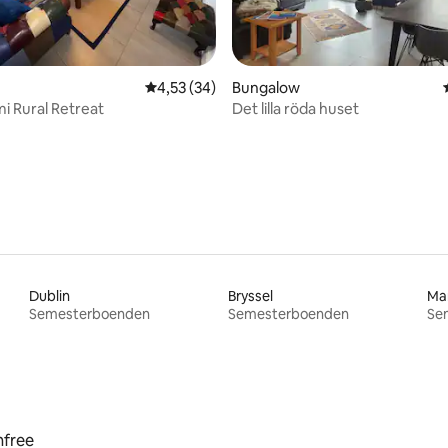
4,53 av 5 i genomsnittligt betyg, 34 omdöm
4,53 (34)
Bungalow
ttligt betyg, 8 omdömen
mi Rural Retreat
Det lilla röda huset
Dublin
Bryssel
Ma
Semesterboenden
Semesterboenden
Se
nfree