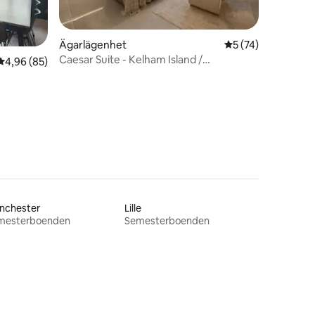
Ägarlägenhet
5 av 5 i genomsnit
5 (74)
Caesar Suite - Kelham Island /
en
4,96 av 5 i genomsnittligt betyg, 85 omdömen
4,96 (85)
Stadscentrum
nchester
Lille
mesterboenden
Semesterboenden