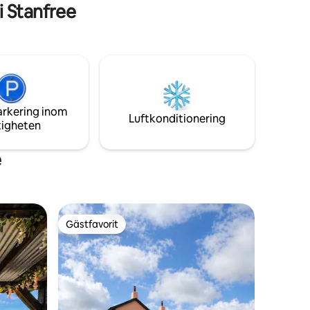
bilresa från Peak District, det är mycket
 Stanfree
privat med en egen, helt inhägnad,
er på
hundvänlig trädgård. En utmärkt
destination för en kort semester,
omgiven av vackra vandrings- och
cykelvägar, inklusive Route 6 och
Sherwood Pines.
arkering inom
Luftkonditionering
tigheten
e
Gästfavorit
Gästfavorit