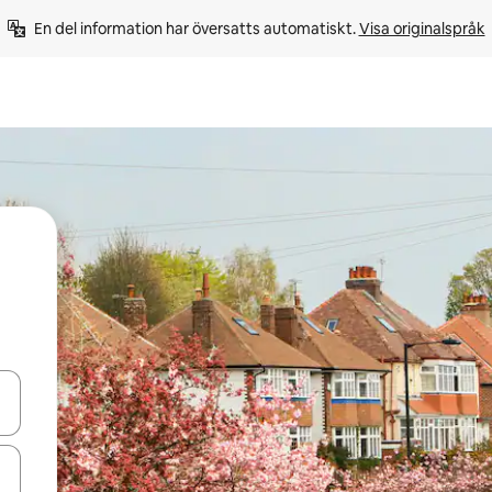
En del information har översatts automatiskt. 
Visa originalspråk
d upp- och nedåtpilarna eller utforska genom att trycka eller svepa.