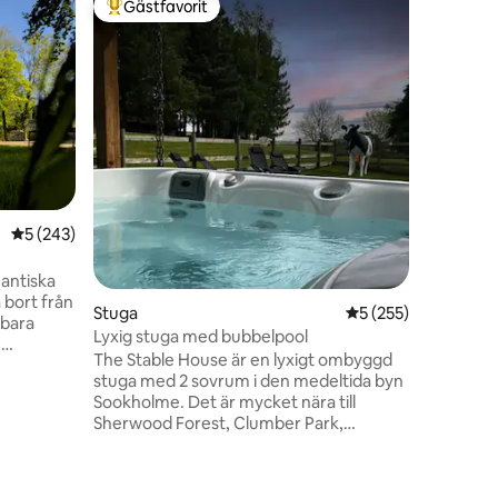
Gästfavorit
Gästfav
Populär gästfavorit
Gästfav
Nummer 2
Prestigef
nybyggda
emot Van Dyk H
minuter f
minuters 
Peak Dis
Forest, o
Högkvalit
en enkels
5 av 5 i genomsnittligt betyg, 243 omdömen
5 (243)
gäster i 
Höghasti
denna fas
antiska
gäster, s
 bort från
Stuga
5 av 5 i genomsnitt
5 (255)
 bara
Lyxig stuga med bubbelpool
The Stable House är en lyxigt ombyggd
m
en
stuga med 2 sovrum i den medeltida byn
re var en
Sookholme. Det är mycket nära till
ll The
Sherwood Forest, Clumber Park,
Hardwick Hall, Chatsworth House,
Bolsover,
historiska Edwinstowe och ett stort antal
ruk 2002
andra lokala vackra platser. En kort
 4-