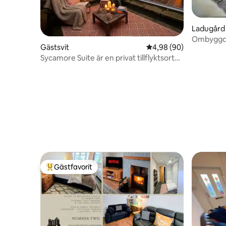
Ladugård
Ombyggd 
Gästsvit
4,98 av 5 i genomsnit
4,98 (90)
lantgård
Sycamore Suite är en privat tillflyktsort
med timmereld
Gästfavorit
Populär gästfavorit