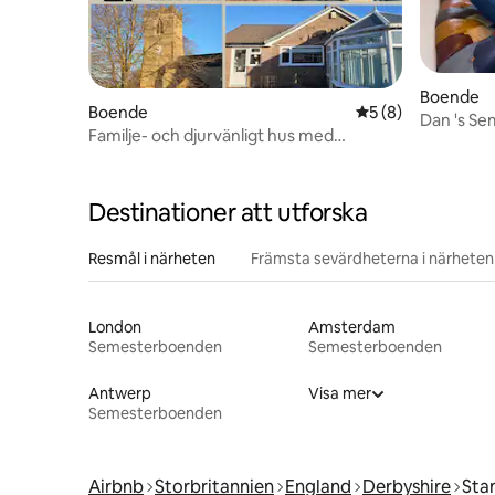
Boende
Boende
5 av 5 i genomsni
5 (8)
Dan 's Se
Familje- och djurvänligt hus med
vedeldad spis och trädgård
Destinationer att utforska
Resmål i närheten
Främsta sevärdheterna i närheten
London
Amsterdam
Semesterboenden
Semesterboenden
Antwerp
Visa mer
Semesterboenden
Airbnb
Storbritannien
England
Derbyshire
Sta