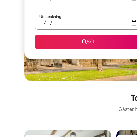
Utcheckning
Sök
T
Gäster h