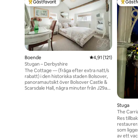
Gästfavorit
Gästf
Populär gästfavorit
Populär 
Boende
4,91 av 5 i genomsnitt
4,91 (121)
Stugan – Derbyshire
The Cottage — (fråga efter extra natt/s
rabatt) i den historiska staden Bolsover,
panoramautsikt över Bolsover Castle &
Scarsdale Hall, några minuter från J29a
M1. Bra bas för arbete, promenader och
cykling 2 dubbelsängar och 1 dubbelrum
Stuga
Bad, separat dusch och toalett
Ytterligare toalett Bjälktak Öppet
The Carri
vardagsrum, smart-TV, WiFi Trädgård,
Res tillba
gräsmatta och uteplats Peak District,
restaurer
Matlock, Chatsworth House och Haddon
som ligger
Hall, Sherwood Forest, Creswell Craggs,
av ett va