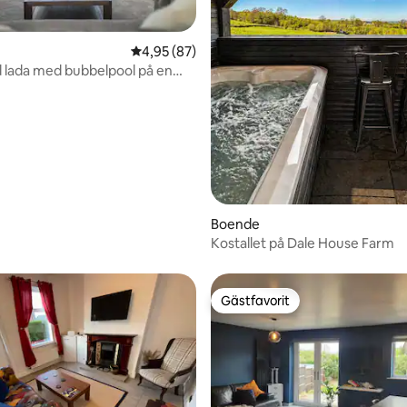
4,95 av 5 i genomsnittligt betyg, 87 omdöm
4,95 (87)
lada med bubbelpool på en
tligt betyg, 90 omdömen
Boende
Kostallet på Dale House Farm
Gästfavorit
Gästfavorit