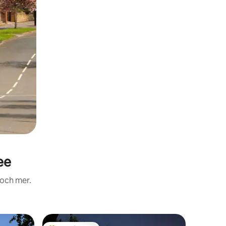
ee
 och mer.
Boende