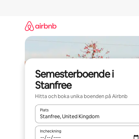
Hoppa
till
innehåll
Semesterboende i
Stanfree
Hitta och boka unika boenden på Airbnb
Plats
När resultaten är tillgängliga kan du navigera me
Incheckning