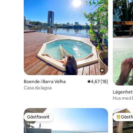
Boende i Barra Velha
4,67 av 5 i genomsnit
4,67 (18)
Casa da lagoa
Lägenhet i
Hus med 
Gästfavorit
Gästf
Gästfavorit
Populär 