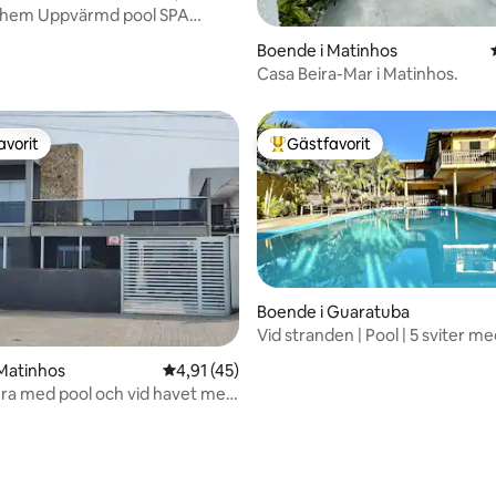
s hem Uppvärmd pool SPA
ttligt betyg, 6 omdömen
Beto
Boende i Matinhos
Casa Beira-Mar i Matinhos.
avorit
Gästfavorit
gästfavorit
Populär gästfavorit
Boende i Guaratuba
Vid stranden | Pool | 5 sviter me
Upp till 20
Matinhos
4,91 av 5 i genomsnittligt betyg, 45 omdöm
4,91 (45)
era med pool och vid havet med
tionering