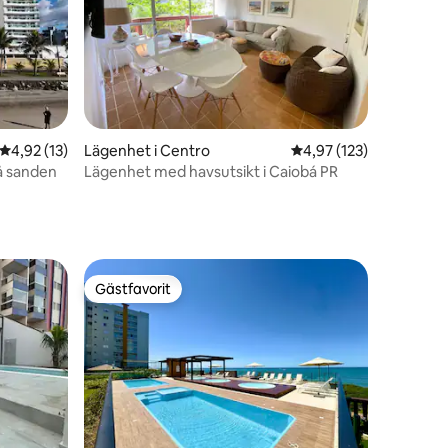
en
4,92 av 5 i genomsnittligt betyg, 13 omdömen
4,92 (13)
Lägenhet i Centro
4,97 av 5 i genomsnitt
4,97 (123)
på sanden
Lägenhet med havsutsikt i Caiobá PR
Gästfavorit
Gästfavorit
en