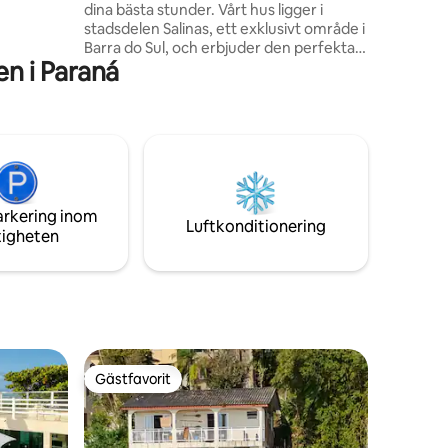
dina bästa stunder. Vårt hus ligger i
 utrustat
stadsdelen Salinas, ett exklusivt område i
 - 1 plats
Barra do Sul, och erbjuder den perfekta
n i Paraná
miljön för att njuta av oförglömliga dagar
med familj och vänner. Det finns 6
sovrum, plus ett stort vardagsrum och
kök med utsikt över havet, vilket ger en
komplett upplevelse och anslutning till
naturen Alla rum har luftkonditionering,
Wi-Fi och en komplett grillplats, perfekt
för att samla de människor du älskar.
arkering inom
Luftkonditionering
tigheten
Gästfavorit
Gästfavorit