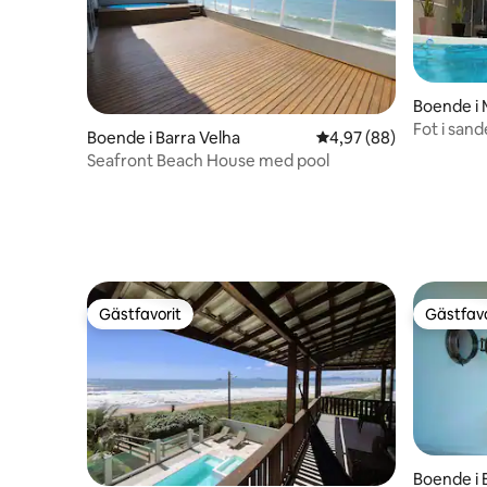
Boende i 
Fot i san
Boende i Barra Velha
4,97 av 5 i genomsnit
4,97 (88)
Seafront Beach House med pool
Gästfavorit
Gästfavo
Gästfavorit
Gästfavo
Boende i 