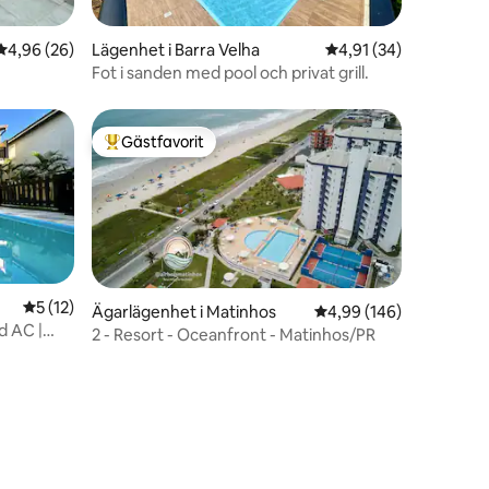
4,96 av 5 i genomsnittligt betyg, 26 omdömen
4,96 (26)
Lägenhet i Barra Velha
4,91 av 5 i genomsnit
4,91 (34)
Fot i sanden med pool och privat grill.
Gästfavorit
Populär gästfavorit
5 av 5 i genomsnittligt betyg, 12 omdömen
5 (12)
Ägarlägenhet i Matinhos
4,99 av 5 i genomsnitt
4,99 (146)
d AC |
2 - Resort - Oceanfront - Matinhos/PR
en