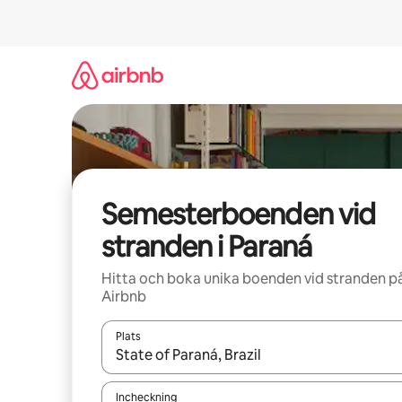
Hoppa
till
innehåll
Semesterboenden vid
stranden i Paraná
Hitta och boka unika boenden vid stranden p
Airbnb
Plats
När resultaten är tillgängliga kan du navigera me
Incheckning