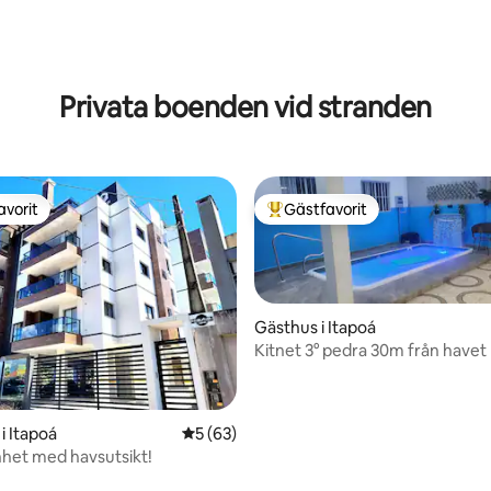
tligt betyg, 84 omdömen
Privata boenden vid stranden
avorit
Gästfavorit
gästfavorit
Populär gästfavorit
Gästhus i Itapoá
Kitnet 3° pedra 30m från have
uppvärmd pool
i Itapoá
5 av 5 i genomsnittligt betyg, 63 omdöm
5 (63)
nhet med havsutsikt!