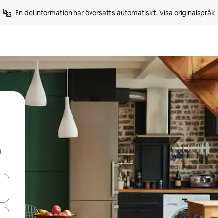
En del information har översatts automatiskt. 
Visa originalspråk
å
d upp- och nedåtpilarna eller utforska genom att trycka eller svepa.