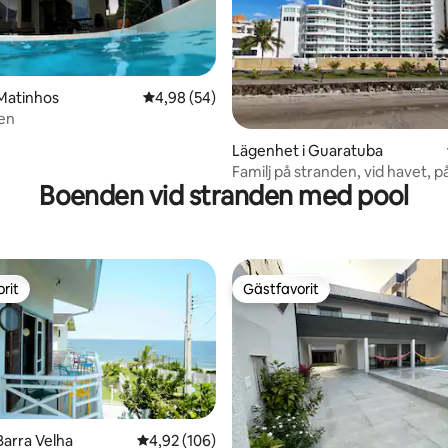
Matinhos
4,98 av 5 i genomsnittligt betyg, 54 omdöm
4,98 (54)
den
tligt betyg, 88 omdömen
Lägenhet i Guaratuba
Familj på stranden, vid havet, 
Boenden vid stranden med pool
rit
Gästfavorit
rit
Gästfavorit
Barra Velha
4,92 av 5 i genomsnittligt betyg, 106 omdöm
4,92 (106)