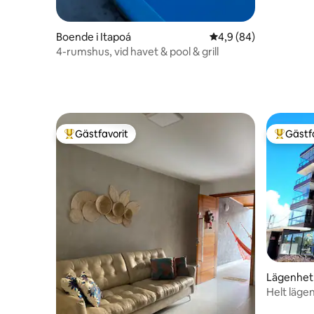
Boende i Itapoá
4,9 av 5 i genomsnit
4,9 (84)
4-rumshus, vid havet & pool & grill
Gästfavorit
Gästf
Populär gästfavorit
Populär 
Lägenhet 
Helt läge