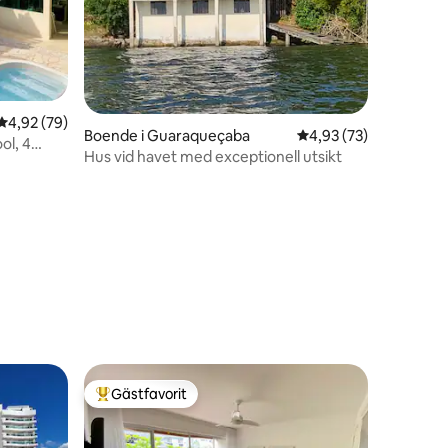
4,92 av 5 i genomsnittligt betyg, 79 omdömen
4,92 (79)
Boende i Guaraqueçaba
4,93 av 5 i genomsnit
4,93 (73)
ol, 4
Hus vid havet med exceptionell utsikt
en
Gästfavorit
Populär gästfavorit