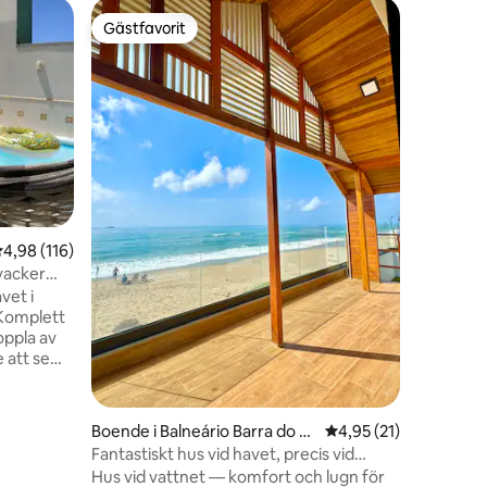
Lägenhet 
Gästfavorit
Gästf
Gästfavorit
Populär
Sul
AP 203 -
Praia Gr
Lägenhet 
Perfekt f
kvarteret
eftertrak
Prainha. 
och brygg
en bil so
byggnaden
har inget 
,98 av 5 i genomsnittligt betyg, 116 omdömen
4,98 (116)
Nyrenove
Sänglinne
vacker
under hot
vet i
Husdjursv
 Komplett
oppla av
 att se
(1 svit),
för att
en
Boende i Balneário Barra do S
4,95 av 5 i genomsnit
4,95 (21)
- 3
ul
Fantastiskt hus vid havet, precis vid
 badrum -
sanden
Hus vid vattnet — komfort och lugn för