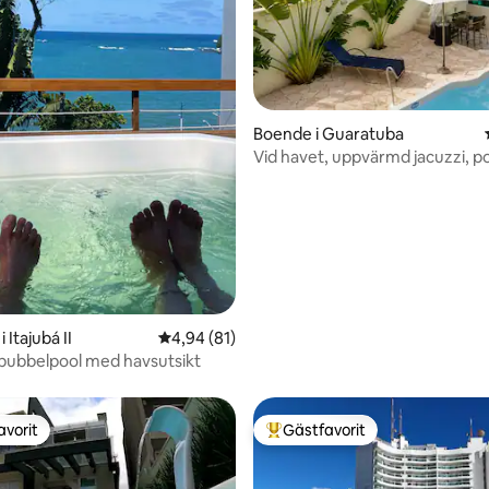
Boende i Guaratuba
Vid havet, uppvärmd jacuzzi, po
sviter
tligt betyg, 18 omdömen
 Itajubá II
4,94 av 5 i genomsnittligt betyg, 81 omdöm
4,94 (81)
bubbelpool med havsutsikt
avorit
Gästfavorit
gästfavorit
Populär gästfavorit