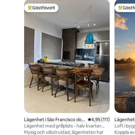
Gästfavorit
Gästf
Populär gästfavorit
Populär 
Lägenhet i São Francisco do S
4,95 av 5 i genomsnitt
4,95 (111)
Lägenhet 
ul
Lägenhet med grillplats - halv kvarter
Loft i by
från havet - Prainha
luftkondit
Mysig och välutrustad, lägenheten har
Koppla av