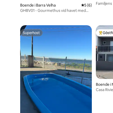
Familjen
Boende i Barra Velha
5 av 5 i genomsni
5 (6)
Trädhus 
GHBV01 - Gourmethus vid havet med
pool - 4/4
Superhost
Gästf
Superhost
Populär 
Boende i 
Casa Rivi
luftkondi