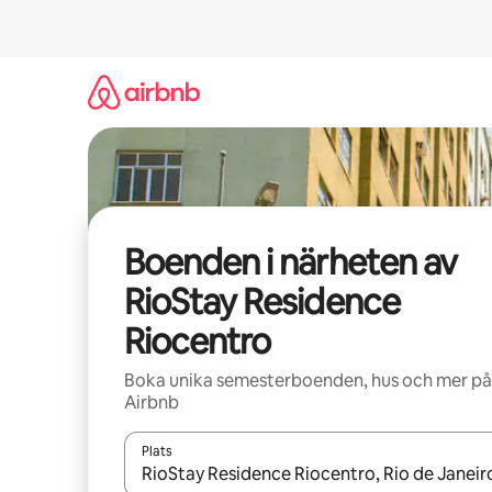
Hoppa
till
innehåll
Boenden i närheten av
RioStay Residence
Riocentro
Boka unika semesterboenden, hus och mer på
Airbnb
Plats
När resultaten är tillgängliga kan du navigera me