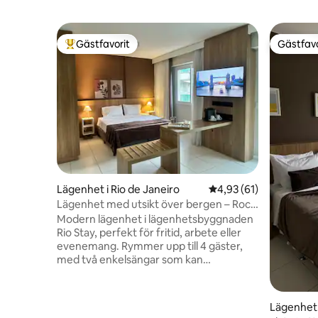
Gästfavorit
Gästfavo
Populär gästfavorit
Gästfavo
Lägenhet i Rio de Janeiro
4,93 av 5 i genomsnit
4,93 (61)
Lägenhet med utsikt över bergen – Rock
in Rio och Rio Centro
Modern lägenhet i lägenhetsbyggnaden
Rio Stay, perfekt för fritid, arbete eller
evenemang. Rymmer upp till 4 gäster,
med två enkelsängar som kan
sammanfogas till en dubbelsäng och en
bäddsoffa (idealisk för 1). I lägenheten: •
Kaffebryggare • Luftkonditionering •
Lägenhet 
Mikrovågsugn • Vattenrenare • Kylskåp •