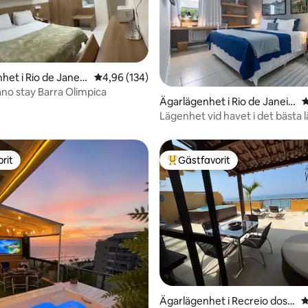
het i Rio de Janeir
4,96 av 5 i genomsnittligt betyg, 134 omdöm
4,96 (134)
ligt betyg, 433 omdömen
ano stay Barra Olimpica
Ägarlägenhet i Rio de Janeir
4
o
Lägenhet vid havet i det bästa l
Barra
rit
Gästfavorit
rit
Populär gästfavorit
ligt betyg, 145 omdömen
Ägarlägenhet i Recreio dos B
4