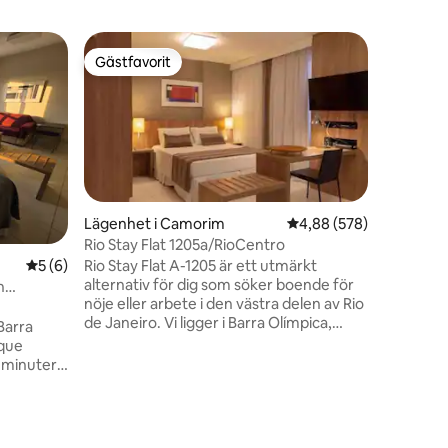
Lägenhet 
Gästfavorit
Gästfav
Gästfavorit
Gästfav
Mysig stu
Rio Stay 
som söke
fritid ell
pool, jac
Allt dett
och bekv
minibar, 
Lägenhet i Camorim
4,88 av 5 i genomsnitt
4,88 (578)
size-sän
Rio Stay Flat 1205a/RioCentro
otrolig ut
5 av 5 i genomsnittligt betyg, 6 omdömen
5 (6)
Rio Stay Flat A-1205 är ett utmärkt
ligger br
alternativ för dig som söker boende för
köpcentra
h
nöje eller arbete i den västra delen av Rio
stränder 
de Janeiro. Vi ligger i Barra Olímpica,
 Barra
bredvid Riocentro, 1,5 km från Rock in
rque
Rio, 4 km från Parque Olímpico, 12 km
 minuter
från Praia da Reserva. På vårt hotell
erbjuder vi: ▪️24-timmarsreception ▪️Pool
, exklusiv
▪️Bastu (underhålls för närvarande)
en
▪️Jacuzzi (underhålls) ▪️Gym ▪️ Lekområde