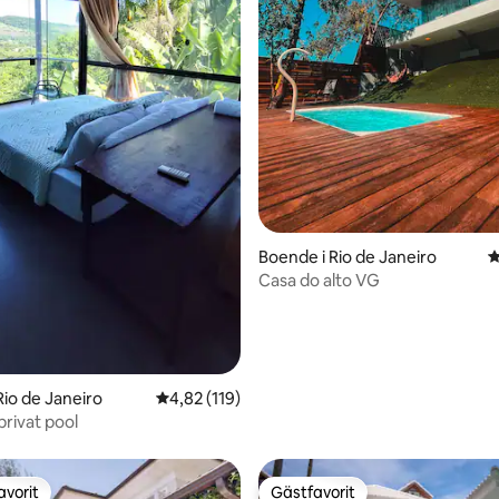
ligt betyg, 120 omdömen
Boende i Rio de Janeiro
4
Casa do alto VG
Rio de Janeiro
4,82 av 5 i genomsnittligt betyg, 119 omdöm
4,82 (119)
rivat pool
avorit
Gästfavorit