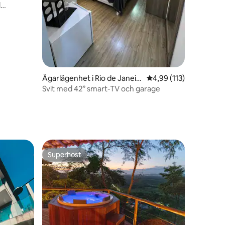
Ägarlägenhet i Rio de Janeir
4,99 av 5 i genomsnitt
4,99 (113)
en
o
Svit med 42” smart-TV och garage
Superhost
Superhost