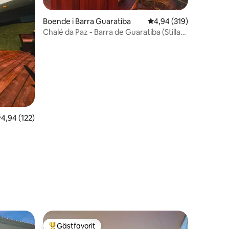
Boende i Barra Guaratiba
4,94 av 5 i genomsnitt
4,94 (319)
Chalé da Paz - Barra de Guaratiba (Stilla
stuga - Barra de Guaratiba)
,94 av 5 i genomsnittligt betyg, 122 omdömen
4,94 (122)
en
Gästfavorit