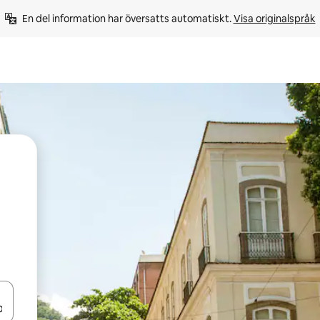
En del information har översatts automatiskt. 
Visa originalspråk
d upp- och nedåtpilarna eller utforska genom att trycka eller svepa.