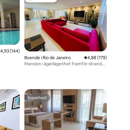
Populär gästfavorit
en
,93 av 5 i genomsnittligt betyg, 144 omdömen
4,93 (144)
Boende i Rio de Janeiro
4,88 av 5 i genomsnitt
4,88 (179)
Mansion i ägarlägenhet framför stranden
( Maramar )
Superhost
Superhost