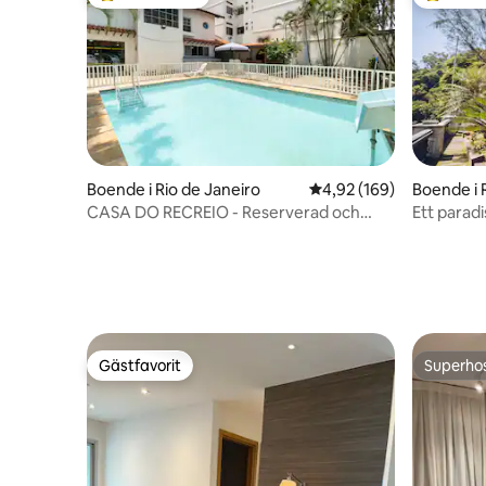
Populär gästfavorit
Populär 
Boende i Rio de Janeiro
4,92 av 5 i genomsnitt
4,92 (169)
Boende i 
rantes
CASA DO RECREIO - Reserverad och
Ett paradis
mysig miljö
Gästfavorit
Superho
Gästfavorit
Superho