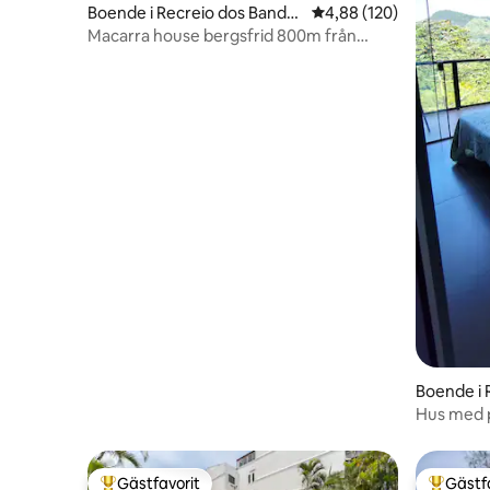
Boende i Recreio dos Bandei
4,88 av 5 i genomsnitt
4,88 (120)
rantes
Macarra house bergsfrid 800m från
stranden
Boende i 
Hus med p
Gästfavorit
Gästf