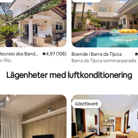
gästfavorit
Gästfavorit
ligt betyg, 169 omdömen
Recreio dos Bandei
4,97 av 5 i genomsnittligt betyg, 106 omdöm
4,97 (106)
Boende i Barra da Tijuca
4
 i Rio.
Barra da Tijuca sommarparadis
Lägenheter med luftkonditionering
st
Gästfavorit
st
Gästfavorit