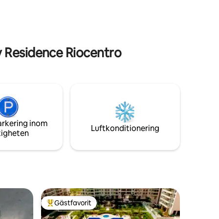
▪️Tennisbana ▪️ Minimarknad ▪️Gratis
 närbutik
parkering ▪️laddare/elbil
je gästen
 Residence Riocentro
arkering inom
Luftkonditionering
tigheten
Gästfavorit
Populär gästfavorit