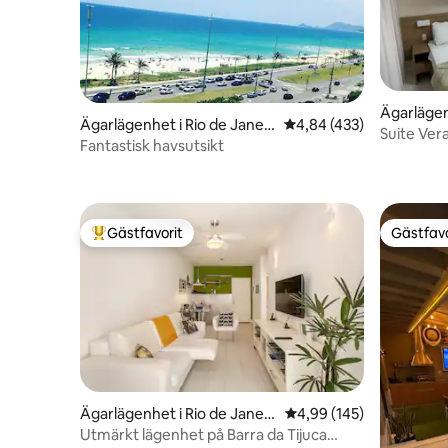
Ägarlägen
Ägarlägenhet i Rio de Janeir
4,84 av 5 i genomsnitt
4,84 (433)
o
Suite Ver
o
Fantastisk havsutsikt
Gästfavorit
Gästfavo
Populär gästfavorit
Gästfavo
Ägarlägenhet i Rio de Janeir
4,99 av 5 i genomsnitt
4,99 (145)
o
Utmärkt lägenhet på Barra da Tijuca