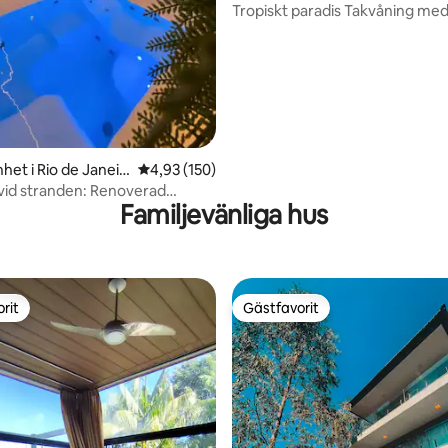
andeirantes
Tropiskt paradis Takvåning med
havsutsikt
het i Rio de Janeir
4,93 av 5 i genomsnittligt betyg, 150 omdöm
4,93 (150)
 vid stranden: Renoverad
Familjevänliga hus
!
rit
Gästfavorit
rit
Gästfavorit