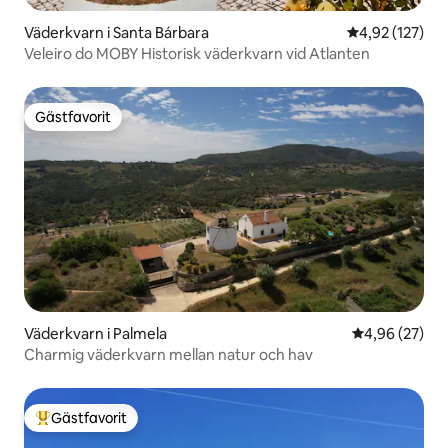
Väderkvarn i Santa Bárbara
4,92 av 5 i ge
4,92 (127)
Veleiro do MOBY Historisk väderkvarn vid Atlanten
Gästfavorit
Gästfavorit
Väderkvarn i Palmela
4,96 av 5 i g
4,96 (27)
Charmig väderkvarn mellan natur och hav
Gästfavorit
Populär gästfavorit