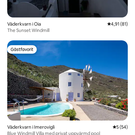
Väderkvarn i Oia
4,91 av 5 i g
4,91 (81)
The Sunset Windmill
Gästfavorit
Gästfavorit
Väderkvarn i Imerovigli
5 av 5 i g
5 (54)
Blue Windmill Villa med privat uppvärmd pool