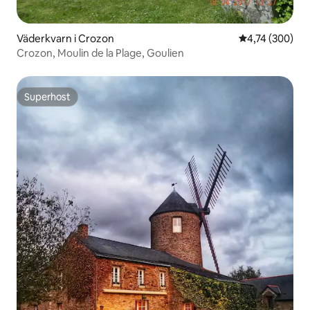
Väderkvarn i Crozon
4,74 av 5 i ge
4,74 (300)
Crozon, Moulin de la Plage, Goulien
Superhost
Superhost