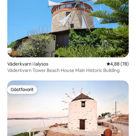
Väderkvarn i Ialysos
4,88 av 5 i g
4,88 (78)
Väderkvarn Tower Beach House Main Historic Building
Gästfavorit
Gästfavorit