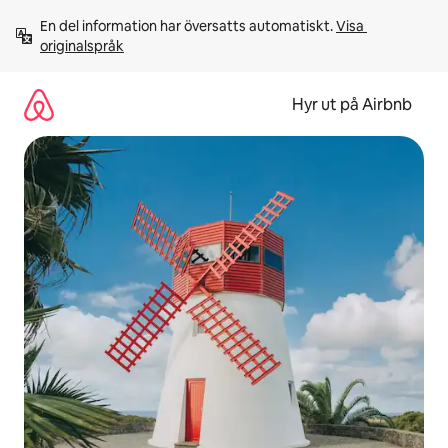
Hoppa
En del information har översatts automatiskt. 
Visa 
till
originalspråk
innehåll
Hyr ut på Airbnb