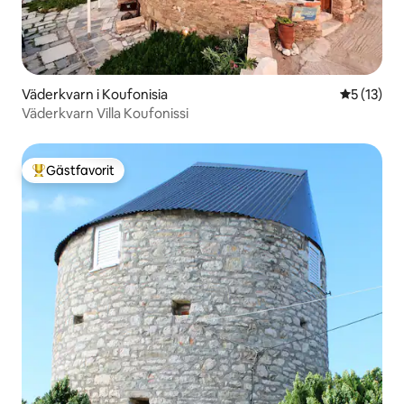
Väderkvarn i Koufonisia
5 av 5 i g
5 (13)
Väderkvarn Villa Koufonissi
Gästfavorit
Populär gästfavorit