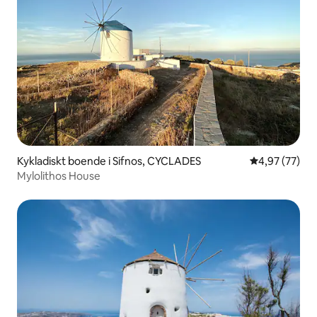
Kykladiskt boende i Sifnos, CYCLADES
4,97 av 5 i g
4,97 (77)
Mylolithos House