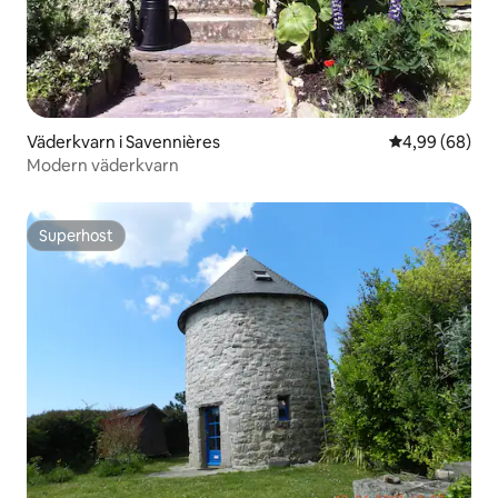
Väderkvarn i Savennières
4,99 av 5 i g
4,99 (68)
Modern väderkvarn
Superhost
Superhost