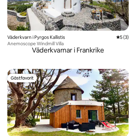
Väderkvarn i Pyrgos Kallistis
5 av 5 i 
5 (3)
Anemoscope Windmill Villa
Väderkvarnar i Frankrike
Gästfavorit
Gästfavorit