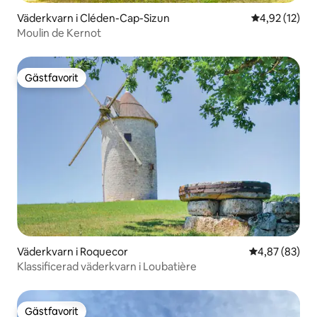
Väderkvarn i Cléden-Cap-Sizun
4,92 av 5 i g
4,92 (12)
Moulin de Kernot
Gästfavorit
Gästfavorit
Väderkvarn i Roquecor
4,87 av 5 i g
4,87 (83)
Klassificerad väderkvarn i Loubatière
Gästfavorit