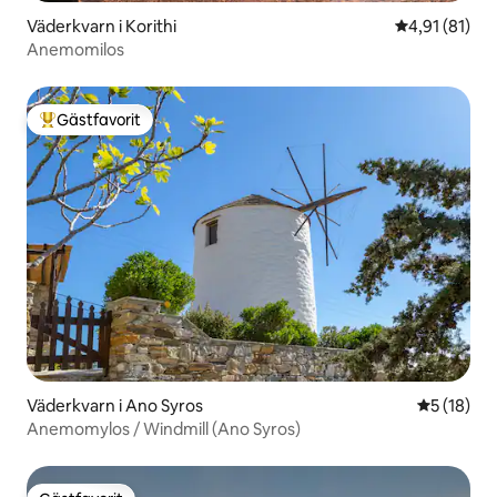
Väderkvarn i Korithi
4,91 av 5 i g
4,91 (81)
Anemomilos
Gästfavorit
Populär gästfavorit
Väderkvarn i Ano Syros
5 av 5 i g
5 (18)
Anemomylos / Windmill (Ano Syros)