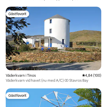
Gästfavorit
Gästfavorit
Väderkvarn i Tinos
4,84 av 5 i ge
4,84 (100)
Väderkvarn vid havet (nu med A/C) Ꙭ Stavros Bay
Gästfavorit
Gästfavorit