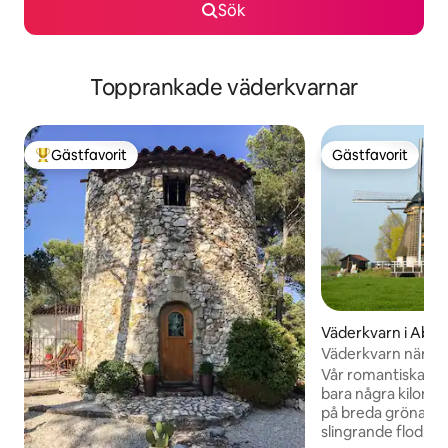
Sök
Topprankade väderkvarnar
Gästfavorit
Gästfavorit
Populär gästfavorit
Gästfavorit
Väderkvarn i Abc
Väderkvarn nära 
Vår romantiska väd
bara några kilom
på breda gröna fäl
slingrande flod: "Ge