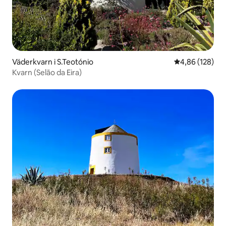
Väderkvarn i S.Teotónio
4,86 av 5 i ge
4,86 (128)
Kvarn (Selão da Eira)