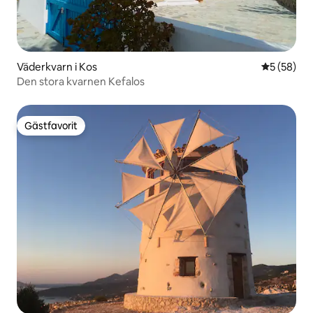
Väderkvarn i Kos
5 av 5 i g
5 (58)
Den stora kvarnen Kefalos
Gästfavorit
Gästfavorit