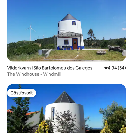
Väderkvarn i São Bartolomeu dos Galegos
4,94 av 5 i g
4,94 (54)
The Windhouse - Windmill
Gästfavorit
Gästfavorit