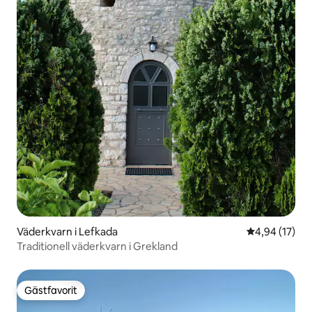
Väderkvarn i Lefkada
4,94 av 5 i g
4,94 (17)
Traditionell väderkvarn i Grekland
Gästfavorit
Gästfavorit