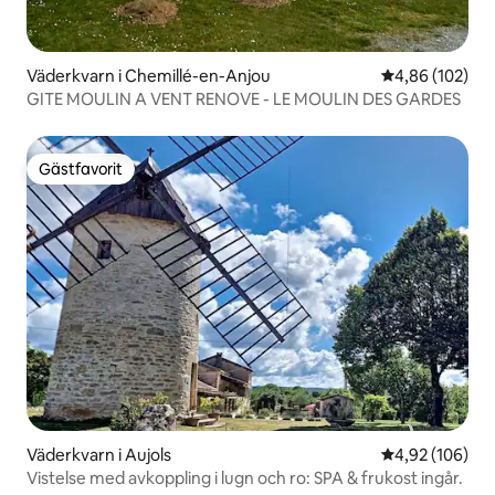
Väderkvarn i Chemillé-en-Anjou
4,86 av 5 i ge
4,86 (102)
GITE MOULIN A VENT RENOVE - LE MOULIN DES GARDES
Gästfavorit
Gästfavorit
Väderkvarn i Aujols
4,92 av 5 i ge
4,92 (106)
Vistelse med avkoppling i lugn och ro: SPA & frukost ingår.