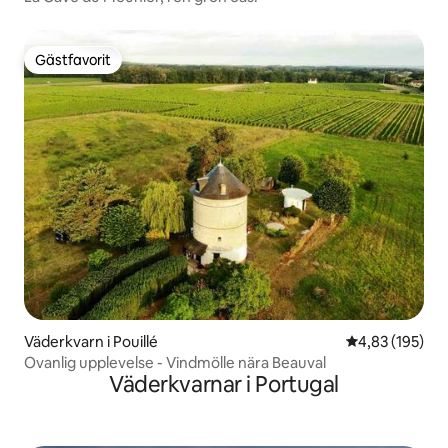
Gästfavorit
Gästfavorit
Väderkvarn i Pouillé
4,83 av 5 i ge
4,83 (195)
Ovanlig upplevelse - Vindmölle nära Beauval
Väderkvarnar i Portugal