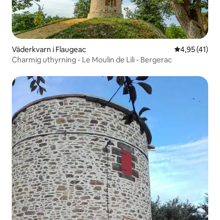
Väderkvarn i Flaugeac
4,95 av 5 i g
4,95 (41)
Charmig uthyrning - Le Moulin de Lili - Bergerac