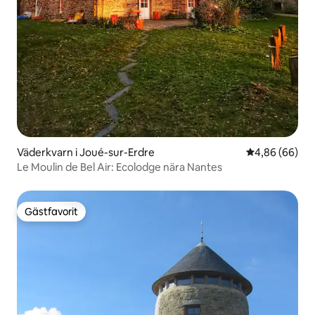
Väderkvarn i Joué-sur-Erdre
4,86 av 5 i g
4,86 (66)
Le Moulin de Bel Air: Ecolodge nära Nantes
Gästfavorit
Gästfavorit