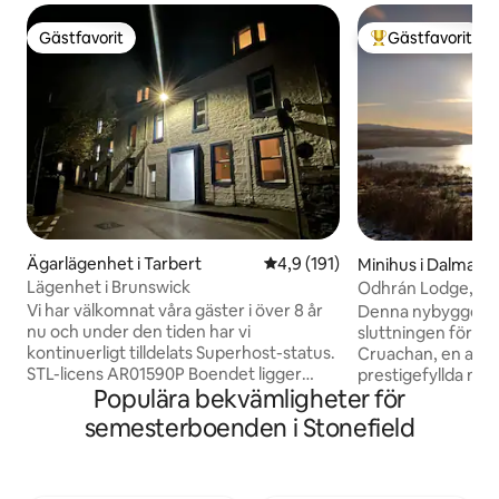
Gästfavorit
Gästfavorit
Gästfavorit
Populär gästfavor
Ägarlägenhet i Tarbert
4,9 av 5 i genomsnittligt bet
4,9 (191)
Minihus i Dalmally
Lägenhet i Brunswick
Odhrán Lodge, St 
Boende med utsik
Vi har välkomnat våra gäster i över 8 år
Denna nybyggda idy
nu och under den tiden har vi
sluttningen för två
kontinuerligt tilldelats Superhost-status.
Cruachan, en av S
STL-licens AR01590P Boendet ligger
prestigefyllda munros. Odhrá
Populära bekvämligheter för
precis utanför huvudhamnen och inom
på St Conan's Escap
gångavstånd till byns butiker,
vedeldad spis och
semesterboenden i Stonefield
postkontor, atm-punkt, restauranger
med eget badrum i
och busstjänster. Prova Cafe Ca Dora för
tillsammans med e
en god frukost Boendet har en
matplats – alla el