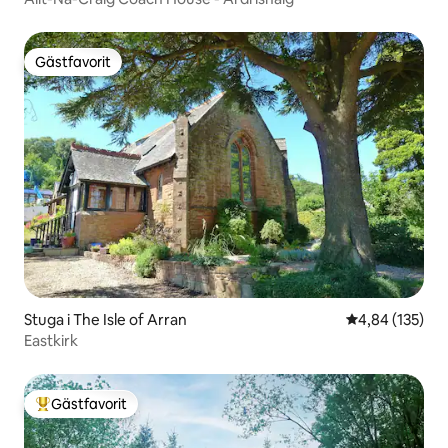
Gästfavorit
Gästfavorit
Stuga i The Isle of Arran
4,84 av 5 i ge
4,84 (135)
Eastkirk
Gästfavorit
Populär gästfavorit