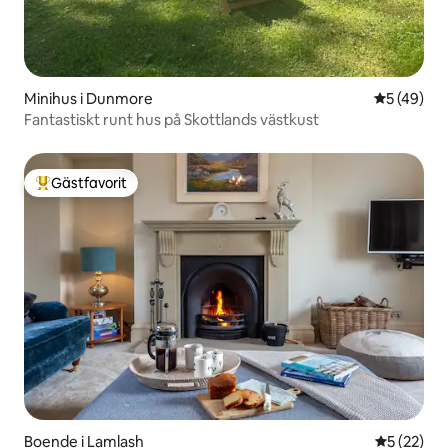
Minihus i Dunmore
5 av 5 i g
5 (49)
Fantastiskt runt hus på Skottlands västkust
Gästfavorit
Populär gästfavorit
Boende i Lamlash
5 av 5 i g
5 (22)