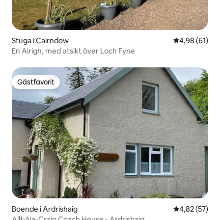
Stuga i Cairndow
4,98 av 5 i g
4,98 (61)
En Airigh, med utsikt över Loch Fyne
Gästfavorit
Gästfavorit
Boende i Ardrishaig
4,82 av 5 i g
4,82 (57)
Allt-Na-Craig Coach House - Ardrishaig