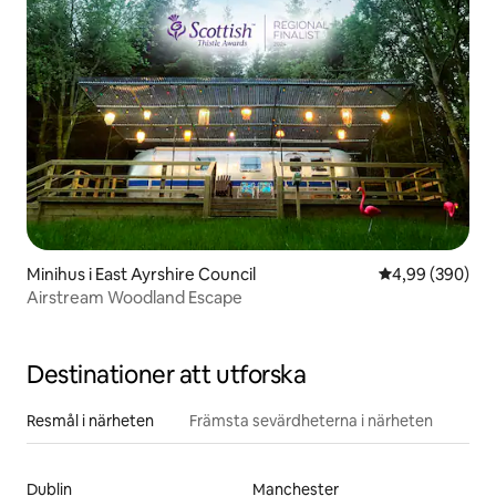
Minihus i East Ayrshire Council
4,99 av 5 i ge
4,99 (390)
Airstream Woodland Escape
Destinationer att utforska
Resmål i närheten
Främsta sevärdheterna i närheten
Dublin
Manchester