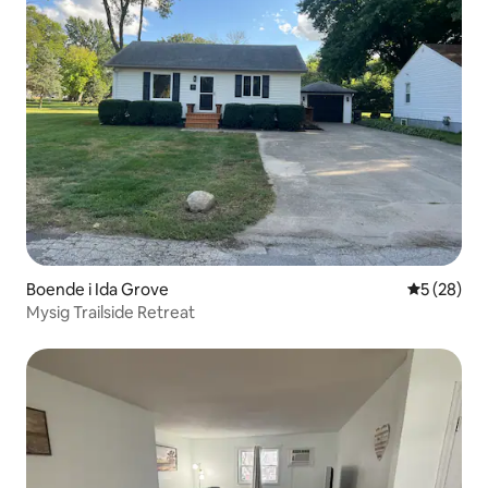
Boende i Ida Grove
5 av 5 i g
5 (28)
Mysig Trailside Retreat