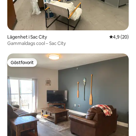
Lägenhet i Sac City
4,9 av 5 i g
4,9 (20)
Gammaldags cool – Sac City
Gästfavorit
Gästfavorit