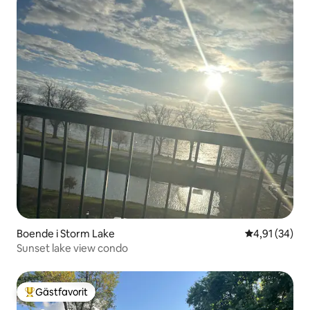
Boende i Storm Lake
4,91 av 5 i g
4,91 (34)
Sunset lake view condo
Gästfavorit
Populär gästfavorit