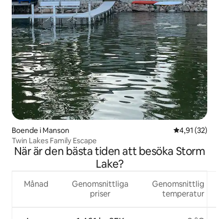
Boende i Manson
4,91 av 5 i g
4,91 (32)
Twin Lakes Family Escape
När är den bästa tiden att besöka Storm
Lake?
Månad
Genomsnittliga
Genomsnittlig
priser
temperatur