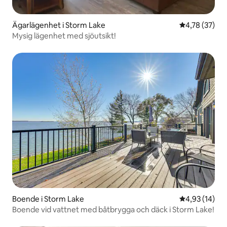
Ägarlägenhet i Storm Lake
4,78 av 5 i g
4,78 (37)
Mysig lägenhet med sjöutsikt!
Boende i Storm Lake
4,93 av 5 i g
4,93 (14)
Boende vid vattnet med båtbrygga och däck i Storm Lake!