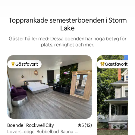
Topprankade semesterboenden i Storm
Lake
Gäster håller med: Dessa boenden har höga betyg för
plats, renlighet och mer.
Gästfavorit
Gästfavorit
Populär gästfavorit
Populär gästfavor
Boende i Rockwell City
5 av 5 i genomsnittligt be
5 (12)
LoversLodge-Bubbelbad-Sauna-