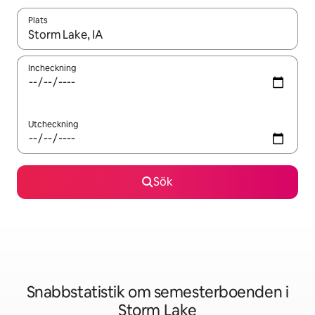
Plats
När resultaten är tillgängliga kan du navigera med upp- och ned
Incheckning
Utcheckning
Sök
Snabbstatistik om semesterboenden i
Storm Lake