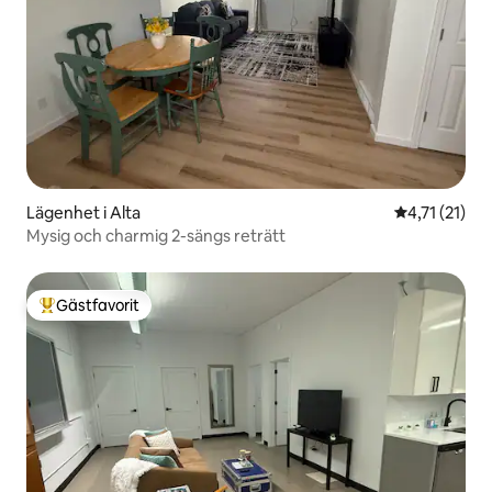
Lägenhet i Alta
4,71 av 5 i 
4,71 (21)
Mysig och charmig 2-sängs reträtt
Gästfavorit
Populär gästfavorit