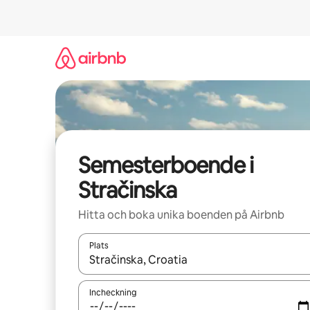
Hoppa
till
innehåll
Semesterboende i
Stračinska
Hitta och boka unika boenden på Airbnb
Plats
När resultaten är tillgängliga kan du navigera me
Incheckning