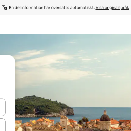
En del information har översatts automatiskt. 
Visa originalspråk
d upp- och nedåtpilarna eller utforska genom att trycka eller svepa.