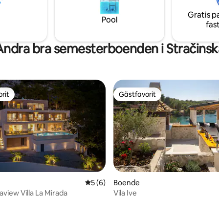
vlig semester på en av de
öarna i Kroatien!
Gratis p
Pool
fas
Andra bra semesterboenden i Stračinsk
rit
Gästfavorit
rit
Gästfavorit
ttligt betyg, 3 omdömen
5 av 5 i genomsnittligt betyg, 6 omdöm
5 (6)
Boende
aview Villa La Mirada
Vila Ive