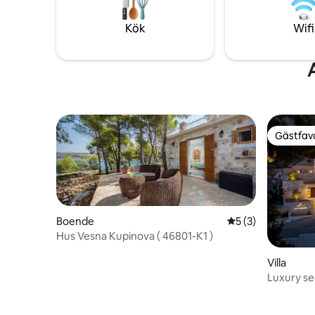
en semester som verkligen är värdig en
båda! Tre
kung.
soligaste 
Kök
Wifi
Gästfavo
Gästfavo
Boende
5 av 5 i genomsni
5 (3)
Hus Vesna Kupinova ( 46801-K1 )
Villa
Luxury se