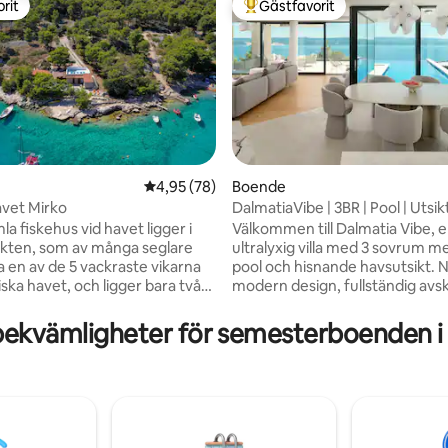
rit
Gästfavorit
rit
Populär gästfavorit
tligt betyg, 62 omdömen
4,95 av 5 i genomsnittligt betyg, 78 omdöm
4,95 (78)
Boende
avet Mirko
DalmatiaVibe | 3BR | Pool | Utsik
a fiskehus vid havet ligger i
Välkommen till Dalmatia Vibe, 
kten, som av många seglare
ultralyxig villa med 3 sovrum 
a en av de 5 vackraste vikarna
pool och hisnande havsutsikt. Njut av
iska havet, och ligger bara två
modern design, fullständig avsk
lklara havet,
och komfort med ett öppet va
ling och snorkling bara några
ett fullt utrustat kök, luftkondi
bekvämligheter för semesterboenden i 
 din säng är utmärkta
snabbt Wi-Fi och en terrass so
ningar för en perfekt semester.
perfekt för solnedgångar. Det är den
rädor och 2 kajaker ingår i
perfekta flykten för familjer, par
 huset. Med
vänner bara några minuter från
hetsinternet med 5G från Star-
och restauranger. Koppla av, ladda om
arbetsnarkomaner njuta av
och njut av Adriatiska havets s