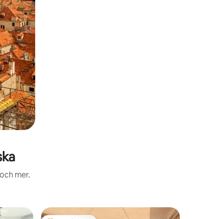
ska
 och mer.
Boende