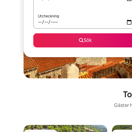
Utcheckning
Sök
To
Gäster h