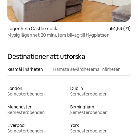
Lägenhet i Castleknock
4,54 av 5 i g
4,54 (71)
Mysig lägenhet 20 minuters bilväg till flygplatsen
Destinationer att utforska
Resmål i närheten
Främsta sevärdheterna i närheten
London
Dublin
Semesterboenden
Semesterboenden
Manchester
Birmingham
Semesterboenden
Semesterboenden
Liverpool
York
Semesterboenden
Semesterboenden