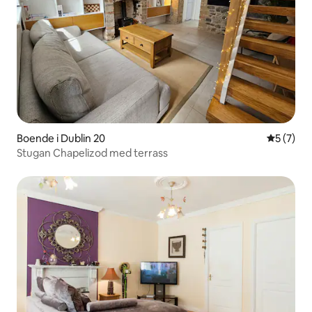
Boende i Dublin 20
5 av 5 i 
5 (7)
Stugan Chapelizod med terrass