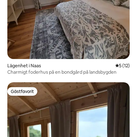
Lägenhet i Naas
5 av 5 i g
5 (12)
Charmigt foderhus på en bondgård på landsbygden
Gästfavorit
Gästfavorit