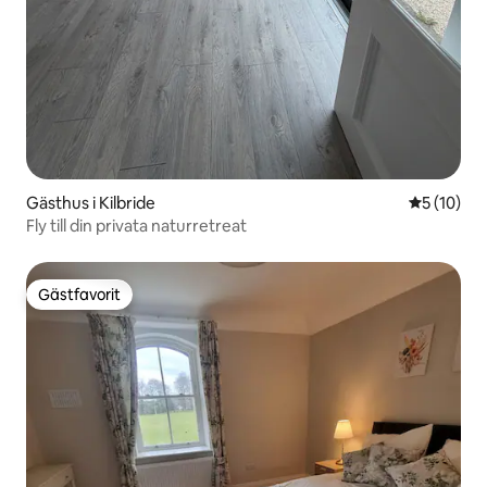
Gästhus i Kilbride
5 av 5 i g
5 (10)
Fly till din privata naturretreat
Gästfavorit
Gästfavorit