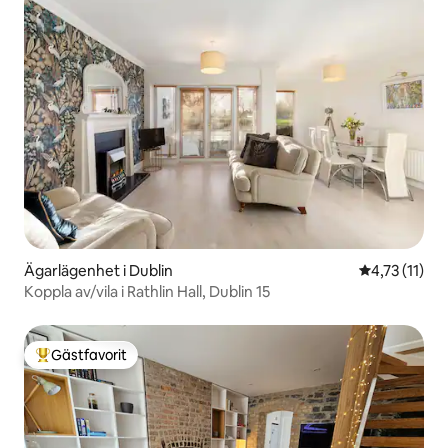
Ägarlägenhet i Dublin
4,73 av 5 i 
4,73 (11)
Koppla av/vila i Rathlin Hall, Dublin 15
Gästfavorit
Populär gästfavorit