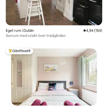
Eget rum i Dublin
4,94 av 5 i ge
4,94 (154)
Sovrum med utsikt över trädgården
Gästfavorit
Populär gästfavorit