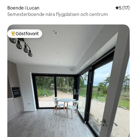
Boende i Lucan
5 av 5 i g
5 (17)
Semesterboende nära flygplatsen och centrum
Gästfavorit
Populär gästfavorit