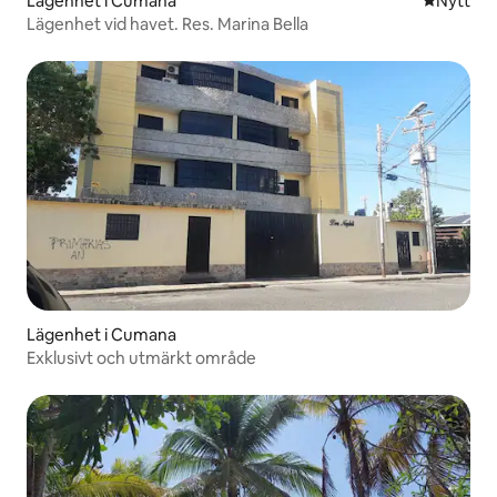
Lägenhet i Cumana
Nytt ställ
Nytt
Lägenhet vid havet. Res. Marina Bella
Lägenhet i Cumana
Exklusivt och utmärkt område