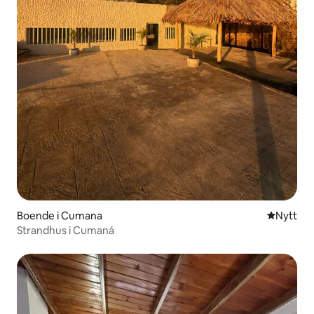
Boende i Cumana
Nytt ställ
Nytt
Strandhus i Cumaná