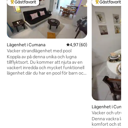
Gästfavorit
Gästfavorit
Populär gästfavorit
Populär gästfavor
Lägenhet i Cumana
4,97 av 5 i genomsnittligt bet
4,97 (60)
Vacker strandlägenhet med pool
Koppla av på denna unika och lugna
tillflyktsort. Du kommer att njuta av en
vackert inredda och mycket funktionell
lägenhet där du har en pool för barn och
vuxna, bubbelpool med vattenfall, en
vacker churuata med alla sina tjänster,
badrum, utomhusdusch och det bästa:
med direkt tillgång till en paradisisk
strand, där du kan uppskatta
spektakulära solnedgångar, allt inom en
Lägenhet i Cuma
ram av komfort och säkerhet. Du
Vacker och utrust
kommer också att njuta av orientalisk
Denna vackra läge
mat under dina strandpromenader.
komfort och stil e