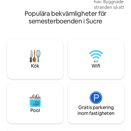
hav: Byggnaden har 
stranden så att du
Populära bekvämligheter för
av havet på några
svalka dig i pool
semesterboenden i Sucre
en bekväm säng o
alla älskar. Dessuto
fransk restaurang 
frukost. Säkerhet
utmärkt. Du komme
trygg och bekväm
bubbla i Cumaná
Kök
Wifi
Gratis parkering
Pool
inom fastigheten