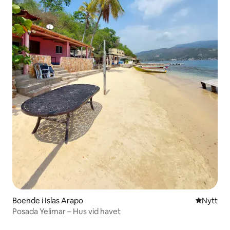
Boende i Islas Arapo
Nytt ställ
Nytt
Posada Yelimar – Hus vid havet