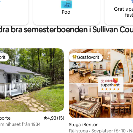
rld Series!
jakt, kajakpaddling, camping, etc
Gratis p
helt enkelt njuta av lugn och r
Pool
fas
tittar på djurlivet (örnar)!
ra bra semesterboenden i Sullivan Co
rit
Gästfavorit
rit
Populär gästfavorit
aporte
4,93 av 5 i genomsnittligt betyg, 15 omdöm
4,93 (15)
, minihuset från 1934
Stuga i Benton
Fjällstuga • Sovplatser för 10 • 