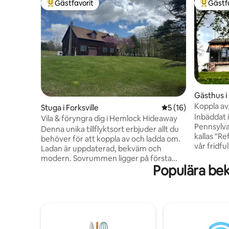
Gästfavorit
Gästf
Populär gästfavorit
Populär 
Gästhus 
Koppla av,
Stuga i Forksville
5 av 5 i genomsnit
5 (16)
Reflectio
Inbäddat i
Vila & föryngra dig i Hemlock Hideaway
Pennsylvan
Denna unika tillflyktsort erbjuder allt du
kallas "Reflections"
behöver för att koppla av och ladda om.
vår fridfu
Ladan är uppdaterad, bekväm och
dig. Det är det perfekta stället att koppla
modern. Sovrummen ligger på första
av och va
Populära bek
våningen och ett brett öppet
djurlivet i
vardagsrum ligger på andra våningen,
vacker b
inklusive en altan för att se solen gå upp
hundratals vand
och stjärnorna falla. Marken är vacker —
miljö, men
perfekt för promenader, fågelskådning,
mängd oli
fotografering eller bara för att sitta med
staden Wi
en kopp kaffe och njuta av allt. Utan