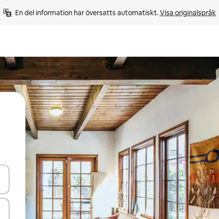
En del information har översatts automatiskt. 
Visa originalspråk
d upp- och nedåtpilarna eller utforska genom att trycka eller svepa.