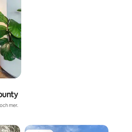
ounty
 och mer.
Boende i