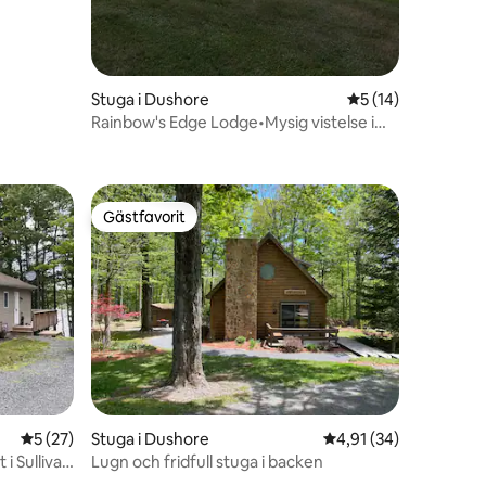
Stuga i Dushore
5 av 5 i genomsnit
5 (14)
Rainbow's Edge Lodge•Mysig vistelse i
bergen på 6,5 tunnland
Gästfavorit
Gästfavorit
en
5 av 5 i genomsnittligt betyg, 27 omdömen
5 (27)
Stuga i Dushore
4,91 av 5 i genomsnit
4,91 (34)
 i Sullivan
Lugn och fridfull stuga i backen