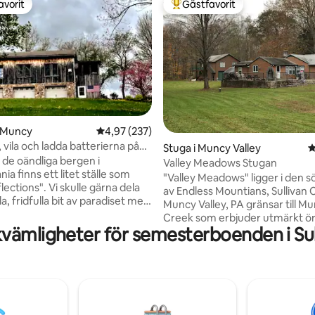
avorit
Gästfavorit
gästfavorit
Populär gästfavorit
i Muncy
4,97 av 5 i genomsnittligt betyg, 237 omdöm
4,97 (237)
 vila och ladda batterierna på
tligt betyg, 16 omdömen
Stuga i Muncy Valley
4
ns.
 de oändliga bergen i
Valley Meadows Stugan
ia finns ett litet ställe som
"Valley Meadows" ligger i den s
. Vi skulle gärna dela
av Endless Mountians, Sullivan C
lla, fridfulla bit av paradiset med
Muncy Valley, PA gränsar till M
Creek som erbjuder utmärkt ör
rva ner medan du tittar på
vämligheter för semesterboenden i Su
denna stuga ligger mellan Worl
 trädgården eller sitter i en
och Ricketts Glen State Parks,
lomsterträdgård omgiven av
närliggande Loyalsock Trail & Fo
ringsleder. Vi är i lantlig
State GameLands#13, Historic 
 ändå bara en kort bilresa till en
Mere och sjöar. Denna
ka State Parks, fiskebäckar, och
semesterdestination för alla år
lliamsport — hem för Little
erbjuder vandring, fiske, cykling