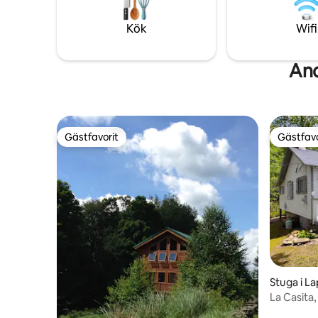
League Wo
ljusföroreningar har du fri sikt över
himlen. Kom och bo här och låt
Kök
Wifi
tystnaden göra sitt jobb.
And
Gästfavorit
Gästfavo
Gästfavorit
Gästfavo
Stuga i L
La Casita