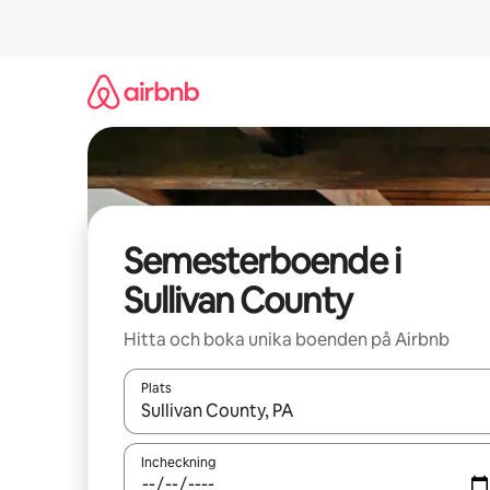
Hoppa
till
innehåll
Semesterboende i
Sullivan County
Hitta och boka unika boenden på Airbnb
Plats
När resultaten är tillgängliga kan du navigera me
Incheckning