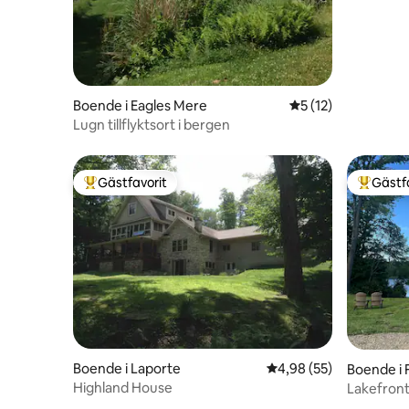
Boende i Eagles Mere
5 av 5 i genomsnit
5 (12)
Lugn tillflyktsort i bergen
Gästfavorit
Gästf
Populär gästfavorit
Populär 
Boende i Laporte
4,98 av 5 i genomsnit
4,98 (55)
Boende i F
Highland House
Lakefron