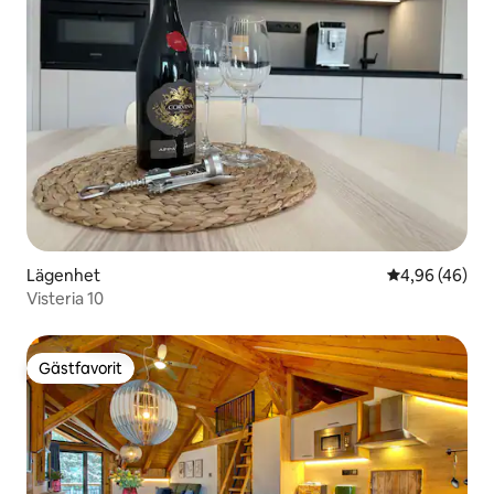
Lägenhet
4,96 av 5 i g
4,96 (46)
Visteria 10
Gästfavorit
Gästfavorit