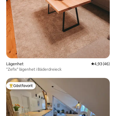
Lägenhet
4,93 av 5 i g
4,93 (46)
"Zefix" lägenhet i Bäderdreieck
Gästfavorit
Populär gästfavorit