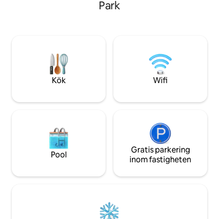
Park
tjänsterna i ett e
bäcken. Skäm bort dig själv med frisk
ligger "några" ste
luft, rent vatten från källan och
kommer att känna 
möjligheten att plantera ditt eget träd
som en påminnelse om en oförglömlig
vistelse. För naturälskare erbjuder vi
även möjlighet för insamling av bär.
Upplev ett äventyr som stannar i ditt
hjärta för alltid. Vi ser fram emot att se
Kök
Wifi
dig!
Gratis parkering
Pool
inom fastigheten