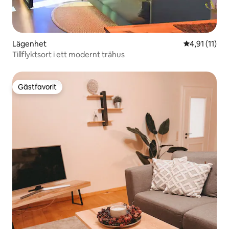
Lägenhet
4,91 av 5 i 
4,91 (11)
Tillflyktsort i ett modernt trähus
Gästfavorit
Gästfavorit