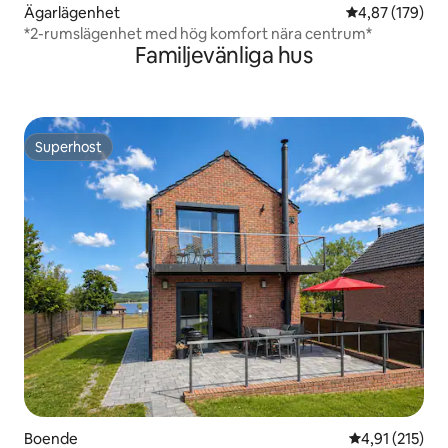
Ägarlägenhet
4,87 av 5 i ge
4,87 (179)
*2-rumslägenhet med hög komfort nära centrum*
Familjevänliga hus
Superhost
Superhost
Boende
4,91 av 5 i ge
4,91 (215)