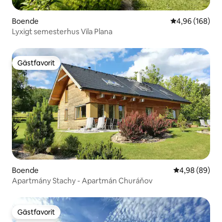
Boende
4,96 av 5 i ge
4,96 (168)
Lyxigt semesterhus Vila Plana
Gästfavorit
Gästfavorit
Boende
4,98 av 5 i g
4,98 (89)
Apartmány Stachy - Apartmán Churáňov
Gästfavorit
Gästfavorit