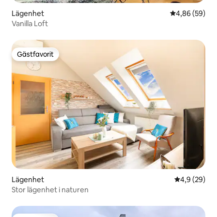
Lägenhet
4,86 av 5 i g
4,86 (59)
Vanilla Loft
Gästfavorit
Gästfavorit
Lägenhet
4,9 av 5 i g
4,9 (29)
Stor lägenhet i naturen