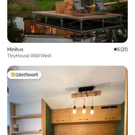
Minihus
5 av 5 i g
5 (21)
TinyHouse Wild West
Gästfavorit
Populär gästfavorit