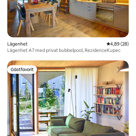
Lägenhet
4,89 av 5 i g
4,89 (28)
Lägenhet A7 med privat bubbelpool, RezidenceKupec
Gästfavorit
Gästfavorit