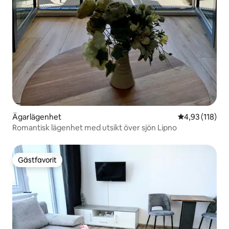
Ägarlägenhet
4,93 av 5 i ge
4,93 (118)
Romantisk lägenhet med utsikt över sjön Lipno
Gästfavorit
Gästfavorit