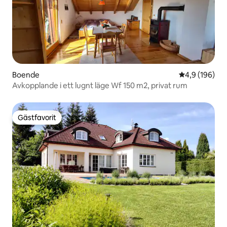
Boende
4,9 av 5 i ge
4,9 (196)
Avkopplande i ett lugnt läge Wf 150 m2, privat rum
Gästfavorit
Gästfavorit