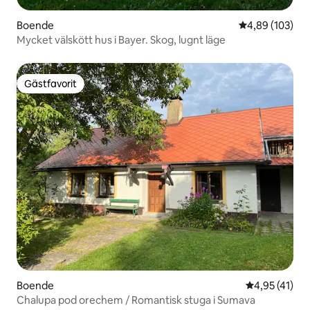
Boende
4,89 av 5 i ge
4,89 (103)
Mycket välskött hus i Bayer. Skog, lugnt läge
Gästfavorit
Gästfavorit
Boende
4,95 av 5 i g
4,95 (41)
Chalupa pod orechem / Romantisk stuga i Sumava