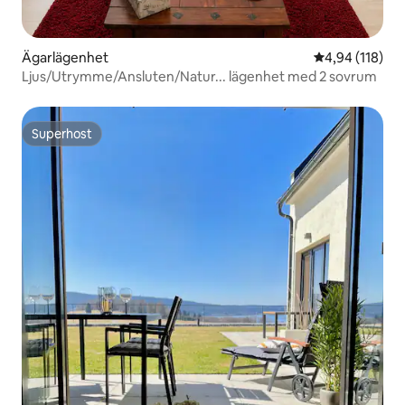
Ägarlägenhet
4,94 av 5 i ge
4,94 (118)
Ljus/Utrymme/Ansluten/Natur... lägenhet med 2 sovrum
Superhost
Superhost