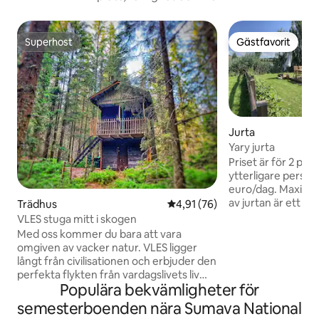
Superhost
Gästfavorit
Superhost
Gästfavorit
Jurta
Yary jurta
Priset är för 2 per
ytterligare person
euro/dag. Maximalt
av jurtan är ett v
Trädhus
4,91 av 5 i genomsnittligt be
4,91 (76)
betalar på plats ( 
VLES stuga mitt i skogen
inte, vi återkommer 
Med oss kommer du bara att vara
bokning och bekrä
omgiven av vacker natur. VLES ligger
ytterligare tjänster. Njut av fantast
långt från civilisationen och erbjuder den
utsikt över dammen
perfekta flykten från vardagslivets liv
En flock får komme
Populära bekvämligheter för
och rörelse. Gör dig redo för en
omkring dig. Fasti
upplevelse där de enda grannarna
semesterboenden nära Sumava National
Om du missar någ
kommer att vara träden, fåglarna och