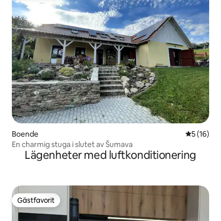
Boende
5 av 5 i g
5 (16)
En charmig stuga i slutet av Šumava
Lägenheter med luftkonditionering
Gästfavorit
Gästfavorit