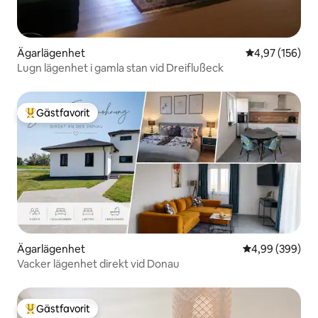
Ägarlägenhet
4,97 av 5 i ge
4,97 (156)
Lugn lägenhet i gamla stan vid Dreiflußeck
Gästfavorit
Populär gästfavorit
Ägarlägenhet
4,99 av 5 i ge
4,99 (399)
Vacker lägenhet direkt vid Donau
Gästfavorit
Populär gästfavorit