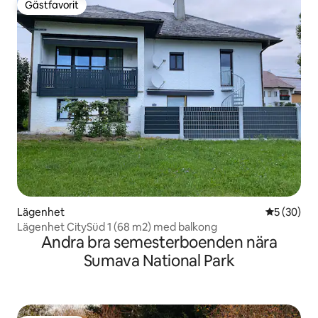
Gästfavorit
Gästfavorit
Lägenhet
5 av 5 i g
5 (30)
Lägenhet CitySüd 1 (68 m2) med balkong
Andra bra semesterboenden nära
Sumava National Park