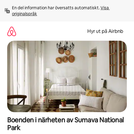
Hoppa
En del information har översatts automatiskt. 
Visa 
till
originalspråk
innehåll
Hyr ut på Airbnb
Boenden i närheten av Sumava National
Park