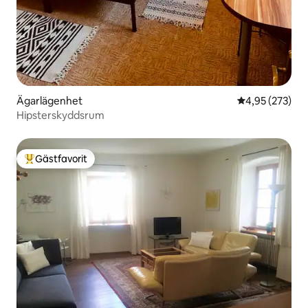
Ägarlägenhet
4,95 av 5 i ge
4,95 (273)
Hipsterskyddsrum
Gästfavorit
Populär gästfavorit