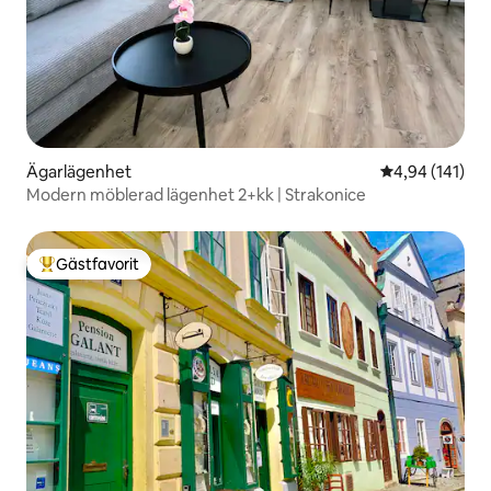
Ägarlägenhet
4,94 av 5 i ge
4,94 (141)
Modern möblerad lägenhet 2+kk | Strakonice
Gästfavorit
Populär gästfavorit