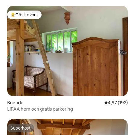
Gästfavorit
Populär gästfavorit
Boende
4,97 av 5 i ge
4,97 (192)
LIPAA hem och gratis parkering
Superhost
Superhost