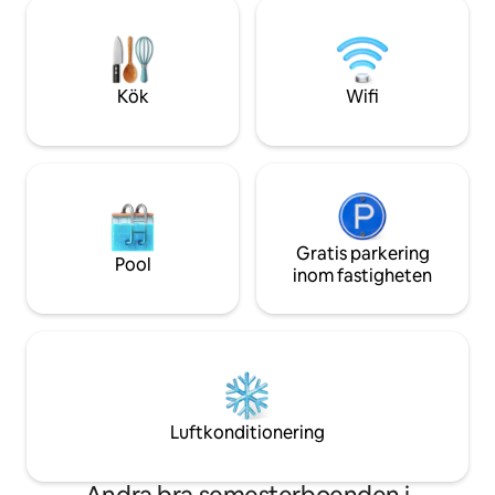
ligger bara 3 minuter bort och 5 andra
tala om att det har
toppklassiga golfbanor ligger inom 15-30
gården, och iblan
minuter, eller om du bara är ute efter ett
ända upp till det 
ställe att koppla av och njuta av lugn och
Djurinteraktion/ma
ro, är detta rätt ställe.
med ägarna.
Kök
Wifi
Gratis parkering
Pool
inom fastigheten
Luftkonditionering