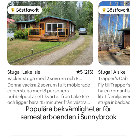
Gästfavorit
Gästfavorit
Populär gästfavorit
Populär gästfavor
Stuga i Lake Isle
5 av 5 i genomsnittligt bet
5 (215)
Stuga i Alsike
Vacker stuga med 2 sovrum och 8
Trapper's Cabin
personers badtunna
Denna vackra 2 sovrum fullt möblerade
Fly till Trapper's C
cederstuga med 8 personers
ha en romantisk se
bubbelpool är ett kvarter från Lake Isle
litet familjeävent
och ligger bara 45 minuter från västra
stuga inbäddad i s
Populära bekvämligheter för
änden av Edmonton. Om du är en fiskare
besviken. Det ligger på en liten aktiv 80
som vill ha tillgång till 2 andra sjöar
hektar stor gård.
semesterboenden i Sunnybrook
(Wabaman och Lac St. Anne) som ligger
vandringsleder, 
inom några minuter från Lake Isle, eller
din egen eldstad, 
en ivrig golfare (Silver Sands Golf Resort
stugan och din ege