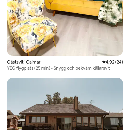
Gästsvit i Calmar
4,92 av 5 i g
4,92 (24)
YEG flygplats (25 min) - Snygg och bekväm källarsvit