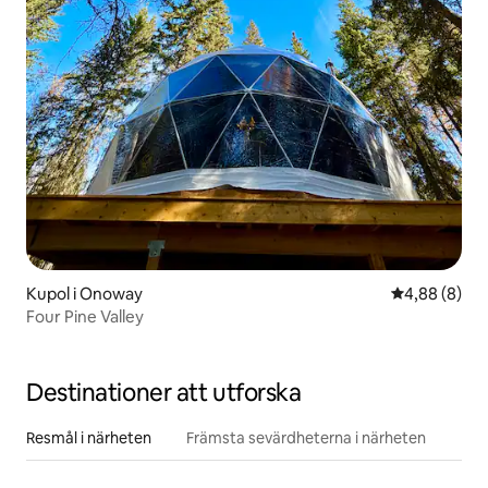
Kupol i Onoway
4,88 av 5 i 
4,88 (8)
Four Pine Valley
Destinationer att utforska
Resmål i närheten
Främsta sevärdheterna i närheten