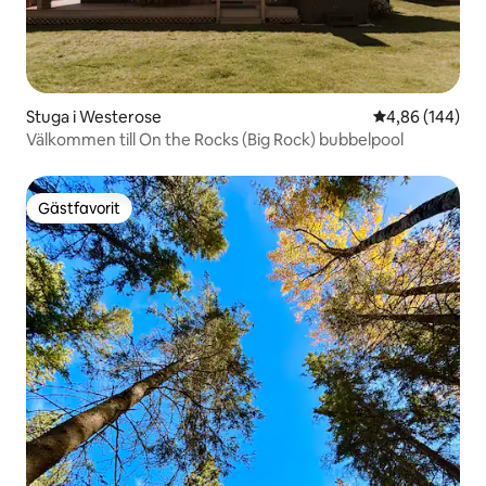
Stuga i Westerose
4,86 av 5 i ge
4,86 (144)
Välkommen till On the Rocks (Big Rock) bubbelpool
Gästfavorit
Gästfavorit