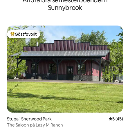
Andra bra semesterboenden i
Sunnybrook
Gästfavorit
Populär gästfavorit
Stuga i Sherwood Park
5 av 5 i g
5 (45)
The Saloon på Lazy M Ranch