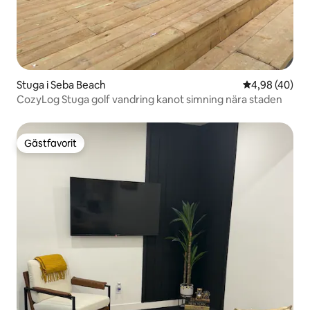
Stuga i Seba Beach
4,98 av 5 i g
4,98 (40)
CozyLog Stuga golf vandring kanot simning nära staden
Gästfavorit
Gästfavorit