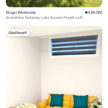
Stuga i Westerose
4,85 av 5 i g
4,85 (95)
Grandview Getaway-Lake Access-Firepit-Loft
Gästfavorit
Gästfavorit