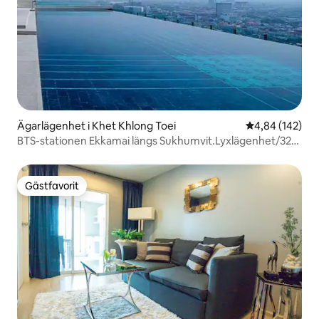
Ägarlägenhet i Khet Khlong Toei
4,84 av 5 i ge
4,84 (142)
BTS-stationen Ekkamai längs Sukhumvit.Lyxlägenhet/32
våningar oändlig pool/stort köpcentrum och
stormarknad/Pattaya Bus Station East +4
Gästfavorit
Gästfavorit