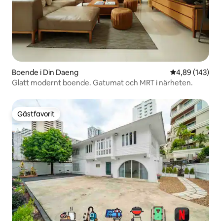
Boende i Din Daeng
4,89 av 5 i ge
4,89 (143)
Glatt modernt boende. Gatumat och MRT i närheten.
Gästfavorit
Gästfavorit