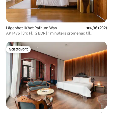
Lägenhet i Khet Pathum Wan
4,96 av 5 i ge
4,96 (292)
APT476 | 3rd Fl. | 2 BDR | 1 minuters promenad till
tunnelbanan
Gästfavorit
Gästfavorit