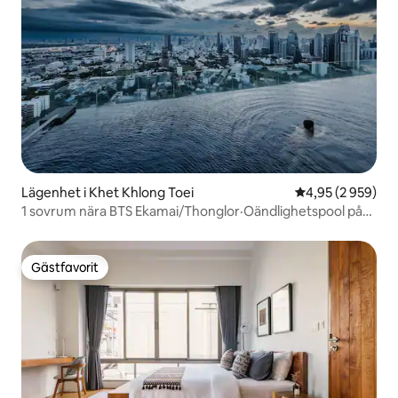
Lägenhet i Khet Khlong Toei
4,95 av 5 i geno
4,95 (2 959)
1 sovrum nära BTS Ekamai/Thonglor·Oändlighetspool på
taket
Gästfavorit
Gästfavorit