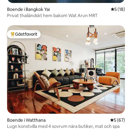
Boende i Bangkok Yai
5 av 5 i g
5 (18)
Privat thailändskt hem bakom Wat Arun MRT
Gästfavorit
Populär gästfavorit
Boende i Watthana
5 av 5 i g
5 (67)
Lugn konstvilla med 4 sovrum nära butiker, mat och spa