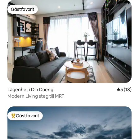
Gästfavorit
Gästfavorit
Lägenhet i Din Daeng
5 av 5 i g
5 (18)
Modern Living steg till MRT
Gästfavorit
Populär gästfavorit