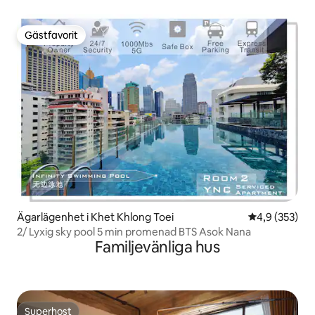
Gästfavorit
Gästfavorit
Ägarlägenhet i Khet Khlong Toei
4,9 av 5 i ge
4,9 (353)
2/ Lyxig sky pool 5 min promenad BTS Asok Nana
Familjevänliga hus
Superhost