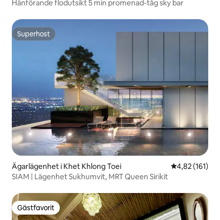
Hänförande flodutsikt 5 min promenad-tåg sky bar
Superhost
Superhost
Ägarlägenhet i Khet Khlong Toei
4,82 av 5 i ge
4,82 (161)
SIAM | Lägenhet Sukhumvit, MRT Queen Sirikit
Gästfavorit
Gästfavorit