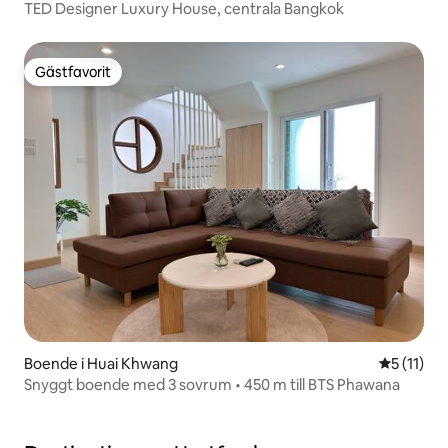
TED Designer Luxury House, centrala Bangkok
Gästfavorit
Gästfavorit
Boende i Huai Khwang
5 av 5 i 
5 (11)
Snyggt boende med 3 sovrum • 450 m till BTS Phawana