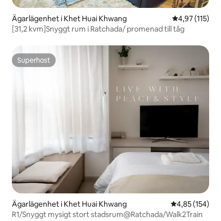
Ägarlägenhet i Khet Huai Khwang
4,97 av 5 i ge
4,97 (115)
[31,2 kvm]Snyggt rum i Ratchada/ promenad till tåg
Superhost
Superhost
Ägarlägenhet i Khet Huai Khwang
4,85 av 5 i ge
4,85 (154)
R1/Snyggt mysigt stort stadsrum@Ratchada/Walk2Train