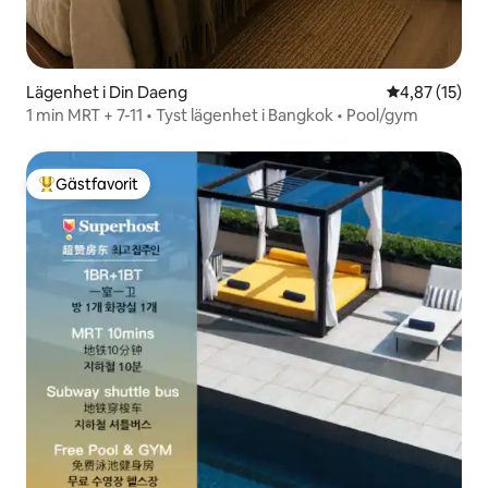
Lägenhet i Din Daeng
4,87 av 5 i g
4,87 (15)
1 min MRT + 7-11 • Tyst lägenhet i Bangkok • Pool/gym
Gästfavorit
Populär gästfavorit