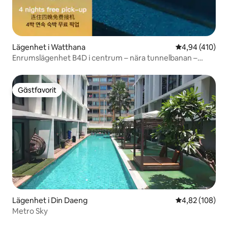
Lägenhet i Watthana
4,94 av 5 i ge
4,94 (410)
Enrumslägenhet B4D i centrum – nära tunnelbanan –
utsikt över höghusen i staden – Siam-affärsdistriktet –
gratis transfer till stationen – utomhuspool – gym – bar på
taket – gratis transfer till flygplatsen för fyra nätter
Gästfavorit
Gästfavorit
Lägenhet i Din Daeng
4,82 av 5 i ge
4,82 (108)
Metro Sky