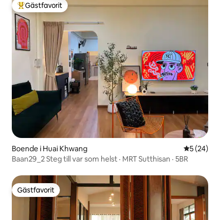
Gästfavorit
Populär gästfavorit
Boende i Huai Khwang
5 av 5 i g
5 (24)
Baan29_2 Steg till var som helst · MRT Sutthisan · 5BR
Gästfavorit
Gästfavorit