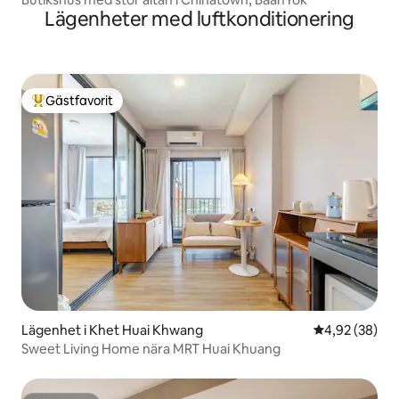
Lägenheter med luftkonditionering
Gästfavorit
Populär gästfavorit
Lägenhet i Khet Huai Khwang
4,92 av 5 i g
4,92 (38)
Sweet Living Home nära MRT Huai Khuang