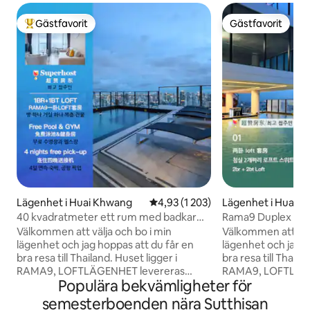
Gästfavorit
Gästfavorit
Populär gästfavorit
Gästfavorit
Lägenhet i Huai Khwang
4,93 av 5 i genomsnittligt betyg
4,93 (1 203)
Lägenhet i Huai 
40 kvadratmeter ett rum med badkar
Rama9 Duplex LO
balkong LOFT-D4 / bo 3 personer / tak
och badkar A1/Plat
Välkommen att välja och bo i min
Välkommen att välj
pool / nära RCA / nära tåg nattmarknad /
personer/Takpool
lägenhet och jag hoppas att du får en
lägenhet och jag h
nära tonglor
Night Market/Nära
bra resa till Thailand. Huset ligger i
bra resa till Thailand. Huset lig
RAMA9, LOFTLÄGENHET levereras
RAMA9, LOFTLÄGE
Populära bekvämligheter för
2024.Rummet är cirka 40 kvadratmeter
2024.Rummet är ca
stort och består av ett sovrum, ett
två sovrum, ett v
semesterboenden nära Sutthisan