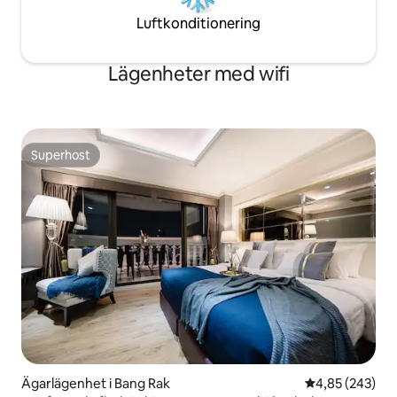
Luftkonditionering
Lägenheter med wifi
Superhost
Superhost
Ägarlägenhet i Bang Rak
4,85 av 5 i ge
4,85 (243)