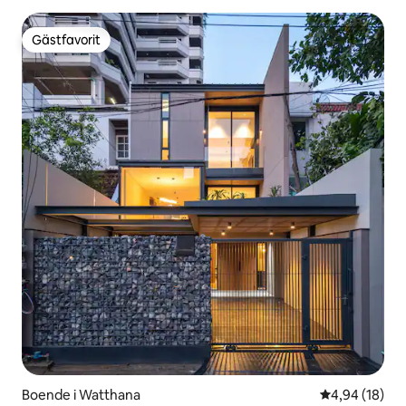
Gästfavorit
Gästfavorit
Boende i Watthana
4,94 av 5 i g
4,94 (18)