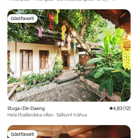
Gästfavorit
Gästfavorit
Stuga i Din Daeng
4,83 av 5 i g
4,83 (12)
Hela thailändska villan · Sällsynt trähus
Gästfavorit
Gästfavorit