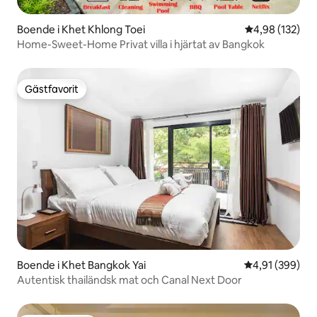
Boende i Khet Khlong Toei
4,98 av 5 i ge
4,98 (132)
Home-Sweet-Home Privat villa i hjärtat av Bangkok
Gästfavorit
Gästfavorit
Boende i Khet Bangkok Yai
4,91 av 5 i ge
4,91 (399)
Autentisk thailändsk mat och Canal Next Door