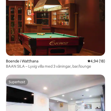
Boende i Watthana
4,94 av 5 i g
4,94 (18)
BAAN SILA – Lyxig villa med 3 våningar, bar/lounge
Superhost
Superhost