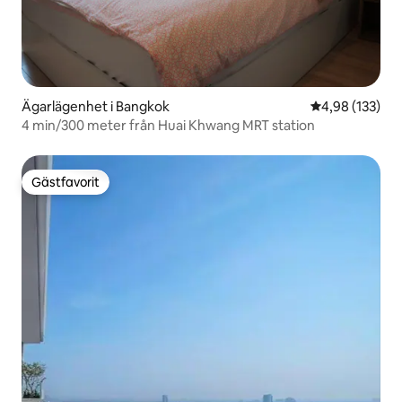
Ägarlägenhet i Bangkok
4,98 av 5 i ge
4,98 (133)
4 min/300 meter från Huai Khwang MRT station
Gästfavorit
Gästfavorit