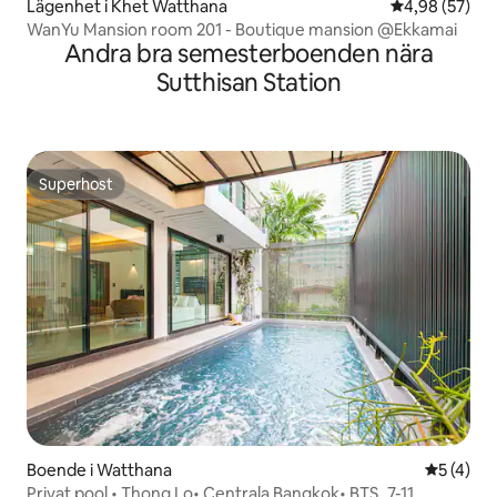
Lägenhet i Khet Watthana
4,98 av 5 i g
4,98 (57)
WanYu Mansion room 201 - Boutique mansion @Ekkamai
Andra bra semesterboenden nära
Sutthisan Station
Superhost
Superhost
Boende i Watthana
5 av 5 i 
5 (4)
Privat pool • Thong Lo• Centrala Bangkok• BTS_7-11