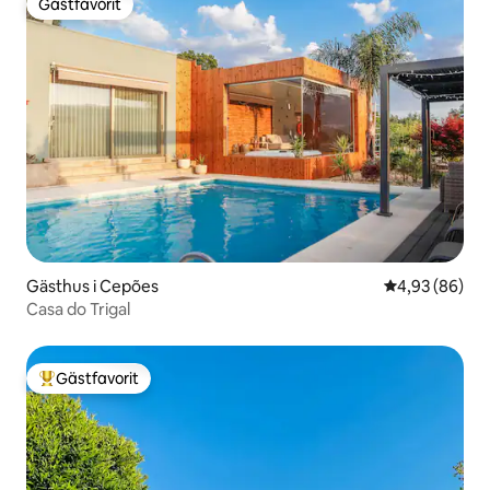
Gästfavorit
Gästfavorit
Gästhus i Cepões
4,93 av 5 i g
4,93 (86)
Casa do Trigal
Gästfavorit
Populär gästfavorit