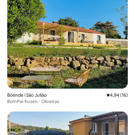
Boende i São Julião
4,94 av 5 i g
4,94 (16)
BomPai-husen - Oliveiras