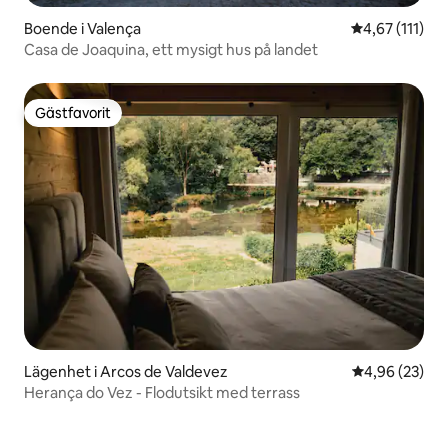
Boende i Valença
4,67 av 5 i g
4,67 (111)
Casa de Joaquina, ett mysigt hus på landet
Gästfavorit
Gästfavorit
Lägenhet i Arcos de Valdevez
4,96 av 5 i g
4,96 (23)
Herança do Vez - Flodutsikt med terrass