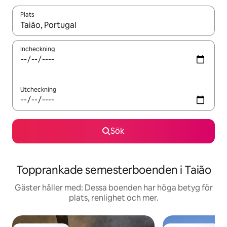
Plats
När resultaten är tillgängliga kan du navigera med upp- och ned
Incheckning
Utcheckning
Sök
Topprankade semesterboenden i Taião
Gäster håller med: Dessa boenden har höga betyg för
plats, renlighet och mer.