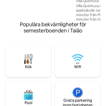
Villa Quichuca. Nig
för att njuta av friluftsaktiviteterna.
Villa Quichuca är e
spektakulär naturm
minuter från Play
minuter från Vigo o
Populära bekvämligheter för
Missa inte ljuset 2025. I boendet,
m2, kommer du att 
semesterboenden i Taião
bekvämligheter för
unik och speciell. Med en gård på mer än
5 000 m2, med spe
mest spektakulära
området. Det är den perfekta platsen
för att njuta av e
Kök
Wifi
Gratis parkering
Pool
inom fastigheten