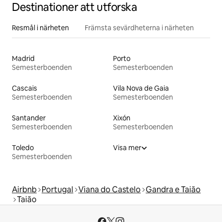
Destinationer att utforska
Resmål i närheten
Främsta sevärdheterna i närheten
Madrid
Porto
Semesterboenden
Semesterboenden
Cascais
Vila Nova de Gaia
Semesterboenden
Semesterboenden
Santander
Xixón
Semesterboenden
Semesterboenden
Toledo
Visa mer
Semesterboenden
Airbnb
Portugal
Viana do Castelo
Gandra e Taião
Taião