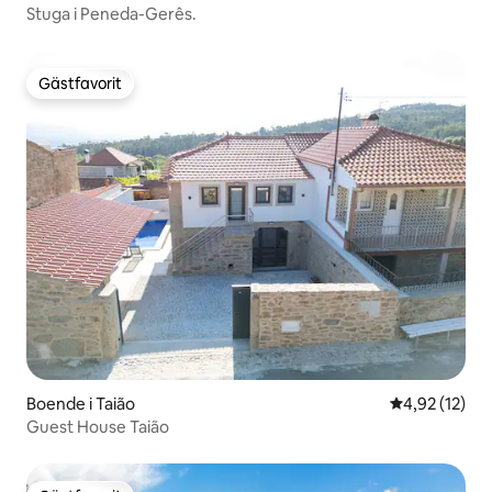
Stuga i Peneda-Gerês.
Gästfavorit
Gästfavorit
Boende i Taião
4,92 av 5 i g
4,92 (12)
Guest House Taião