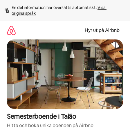
Hoppa
En del information har översatts automatiskt. 
Visa 
till
originalspråk
innehåll
Hyr ut på Airbnb
Semesterboende i Taião
Hitta och boka unika boenden på Airbnb