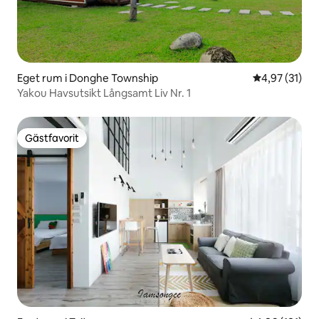
Eget rum i Donghe Township
4,97 av 5 i g
4,97 (31)
Yakou Havsutsikt Långsamt Liv Nr. 1
Gästfavorit
Gästfavorit