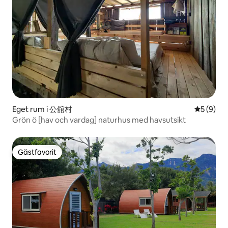
Eget rum i 公舘村
5 av 5 i 
5 (9)
Grön ö [hav och vardag] naturhus med havsutsikt
Gästfavorit
Gästfavorit