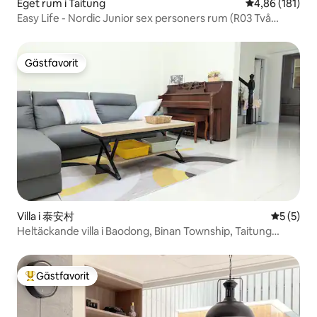
Eget rum i Taitung
4,86 av 5 i ge
4,86 (181)
Easy Life - Nordic Junior sex personers rum (R03 Två
sovrum Ett vardagsrum med badkar)
Gästfavorit
Gästfavorit
Villa i 泰安村
5 av 5 i 
5 (5)
Heltäckande villa i Baodong, Binan Township, Taitung
"Break Away", "lagligt boende". I närheten finns Nonghui
Supermarket, Taquanlian och tågstationen.
Gästfavorit
Populär gästfavorit