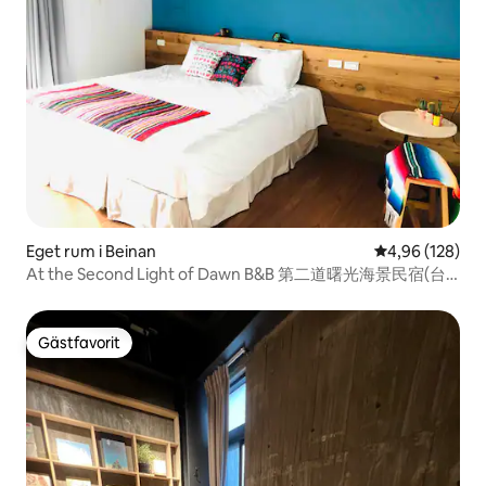
Eget rum i Beinan
4,96 av 5 i ge
4,96 (128)
At the Second Light of Dawn B&B 第二道曙光海景民宿(台
東縣卑南鄉)
Gästfavorit
Gästfavorit