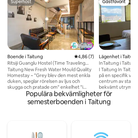
Superhost
Gästfavorit
Superhost
Gästfavorit
Boende i Taitung
4,86 av 5 i genomsnittligt b
4,86 (7)
Lägenhet i Taitun
Ritsiji Guanglu Hostel (Time Traveling
InTaitung i Taitun
Hostel) nära skogspark, Siwei Night
specifik våning i s
Taitung New Fresh Water Mould Quality
I Taitung In Taitun
Market
marknaden.Nattma
Homestay ~ "Grey blev den mest enkla
på en specifik vånin
bosättning.Transf
duken, speglar rörelsen av ljus och
centrum av staden
transport och bra 
skugga och pratade om" enkelhet "i
bekvämt utrymme
Populära bekvämligheter för
ögonblicket."-Ji Temple Kwangjuku.
att känna sig som
"Kiyomizu Concrete" -metoden,
personlig och exklu
semesterboenden i Taitung
"Kiyomizu Concrete" -tekniken, är att
gömma dig i fred un
bilda en mycket slät betongvägg, som
Taitung har stora 
inte längre är på någon färg eller
belysning.Wifi, ele
tegeldekoration, men presenteras med
varmvattenbered
den mest ursprungliga
luftkonditionering,
betonghållningen.På grund av detta har
matbord och stort