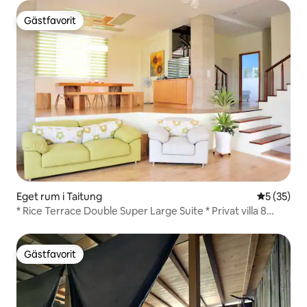
Gästfavorit
Gästfavorit
Eget rum i Taitung
5 av 5 i g
5 (35)
* Rice Terrace Double Super Large Suite * Privat villa 8
minuters bilväg till Seaside Garden (med frukost)
Gästfavorit
Gästfavorit