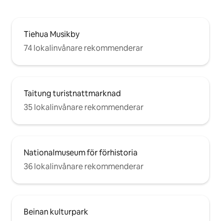
flygplatsen. Varmluftsballong (Deer Field
Plateau): Från Forest Park Station till
transferstationen, ta Taiwan Xiangguan
Tiehua Musikby
Deer Wild Line och Dingdong Passenger
Mountain Line
74 lokalinvånare rekommenderar
Taitung turistnattmarknad
35 lokalinvånare rekommenderar
Nationalmuseum för förhistoria
36 lokalinvånare rekommenderar
Beinan kulturpark