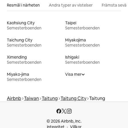
Resmål i närheten
Andra typer av vistelser
Främsta sevär
Kaohsiung City
Taipei
Semesterboenden
Semesterboenden
Taichung City
Miyakojima
Semesterboenden
Semesterboenden
Ximending
Ishigaki
Semesterboenden
Semesterboenden
Miyako-jima
Visa mer
Semesterboenden
Airbnb
Taiwan
Taitung
Taitung City
Taitung
© 2026 Airbnb, Inc.
Integritet
Villkor