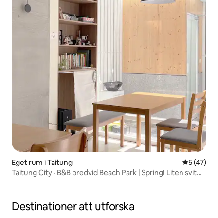
Eget rum i Taitung
5 av 5 i g
5 (47)
Taitung City · B&B bredvid Beach Park | Spring! Liten svit
med havsutsikt och dubbelsäng
Destinationer att utforska