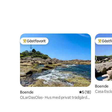
Gästfavorit
Gästf
Populär gästfavorit
Populär 
Boende
Casa Escl
Boende
5 av 5 i genomsnit
5 (18)
OLarDasOlas- Hus med privat trädgård
vid havet