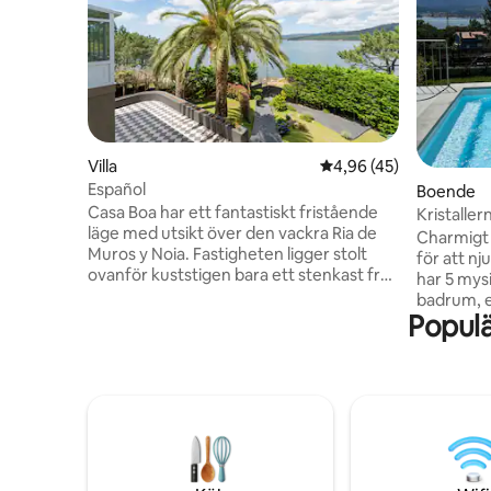
Villa
4,96 av 5 i genomsnit
4,96 (45)
Español
Boende
Casa Boa har ett fantastiskt fristående
Kristaller
läge med utsikt över den vackra Ria de
Charmigt 
Muros y Noia. Fastigheten ligger stolt
för att nj
ovanför kuststigen bara ett stenkast från
har 5 mys
havet och en charmig liten strand. Den
badrum, et
större stranden Casa Boa ligger bara 5
Populä
vardagsru
minuters promenad från huset. Det är
personer.
den perfekta tillflyktsorten för att
den priva
komma bort från galenskapen i det
perfekt år
moderna livet. Trots sitt avskilda läge
dela med 
ligger de små och njutbara städerna Noia
stranden 
& Porto do Son inom räckhåll med bil
stil och et
(Santiago de Compostela 30 minuter).
oförglöml
tillflyktso