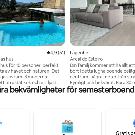
tligt betyg, 45 omdömen
4,9 av 5 i genomsnittligt betyg, 51 omdöm
4,9 (51)
Lägenhet
nas hus
Areal de Esteiro
hus för 10 personer, perfekt
Din familj kommer att ha allt et
uta av havet och naturen. Det
bort i detta lugna boende beläg
iga sovrum, 3 moderna
centrum. några meter från str
t utrustat kök och ett ljust
Rymligt och bekvämt. Bara 30 
ra bekvämligheter för semesterboende
m med ett bord för 10
från Santiago de Compostela o
 På sommaren kan du njuta av
minuter från den medeltida by
ta poolen; trädgården är
sjöfartsbyn Muros. Du kan pr
et runt för att koppla av eller
lugnt till Parameán-stranden p
familjen. Några steg från
vackra strandpromenad. Du kommer att
kombinerar detta hus komfort,
ha en privat parkering och en t
t privilegierat läge för en
lugn miljö, förutom allt du behö
ig semester. Din perfekta
dig underbara vistelse handduk
Gratis p
rt väntar på dig!
sängkläder ..