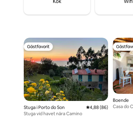
Kök
Wifi
Gästfavorit
Gästfavo
Gästfavorit
Gästfavo
Boende
Casa do C
Stuga i Porto do Son
4,88 av 5 i genomsnit
4,88 (86)
Stuga vid havet nära Camino