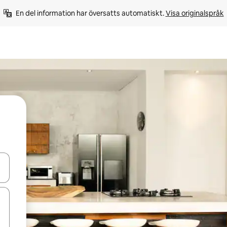
En del information har översatts automatiskt. 
Visa originalspråk
d upp- och nedåtpilarna eller utforska genom att trycka eller svepa.