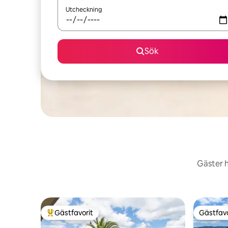
Utcheckning
Sök
Gäster h
Gästfavorit
Gästfavo
Populär gästfavorit
Gästfavo