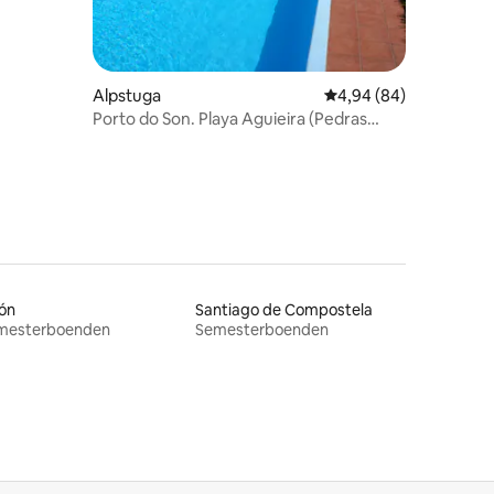
Alpstuga
4,94 av 5 i genomsnit
4,94 (84)
Porto do Son. Playa Aguieira (Pedras
Negras)
ón
Santiago de Compostela
mesterboenden
Semesterboenden