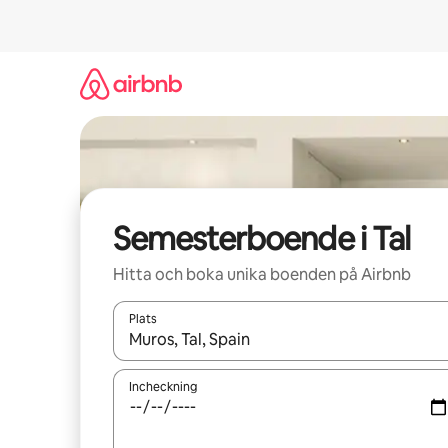
Hoppa
till
innehåll
Semesterboende i Tal
Hitta och boka unika boenden på Airbnb
Plats
När resultaten är tillgängliga kan du navigera me
Incheckning