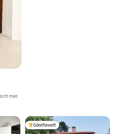
 och mer.
Boende
Gästfavorit
Gästf
Populär gästfavorit
Populär
Corbelo,