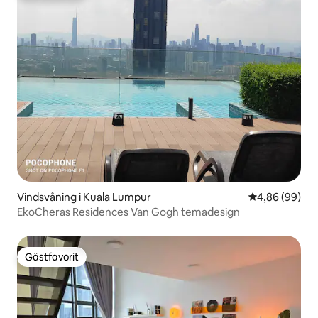
Vindsvåning i Kuala Lumpur
4,86 av 5 i g
4,86 (99)
EkoCheras Residences Van Gogh temadesign
Gästfavorit
Gästfavorit