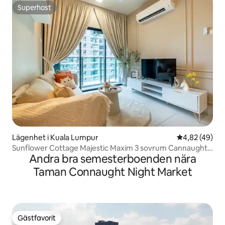
Superhost
Superhost
Lägenhet i Kuala Lumpur
4,82 av 5 i g
4,82 (49)
Sunflower Cottage Majestic Maxim 3 sovrum Cannaught
Andra bra semesterboenden nära
中文房东
Taman Connaught Night Market
Gästfavorit
Gästfavorit