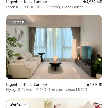
Lägenhet i Kuala Lumpur
4,95 av 5 i ge
4,95 (146)
Eaton KL, 1R1B, KLCC, 500 Mbit/s, 1–2 personer
Superhost
Superhost
Lägenhet i Kuala Lumpur
4,89 av 5 i 
4,89 (9)
Mysiga 2+1 sviter på TRX | 1 min promenad till TRX
Gästfavorit
Gästfavorit