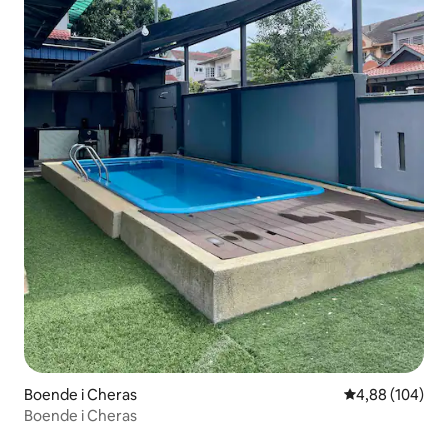
Boende i Cheras
4,88 av 5 i ge
4,88 (104)
Boende i Cheras