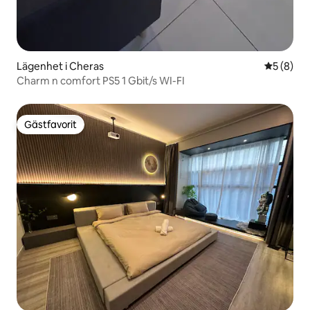
Lägenhet i Cheras
5 av 5 i 
5 (8)
Charm n comfort PS5 1 Gbit/s WI-FI
Gästfavorit
Gästfavorit