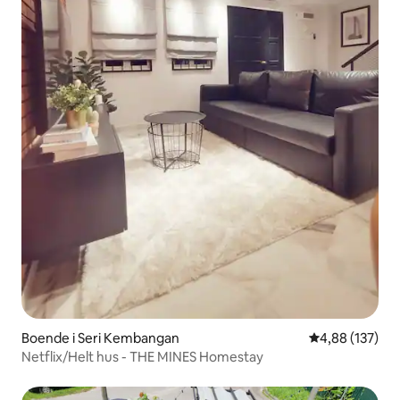
Boende i Seri Kembangan
4,88 av 5 i ge
4,88 (137)
Netflix/Helt hus - THE MINES Homestay