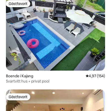
Gästfavorit
Gästfavorit
Boende i Kajang
4,97 av 5 i ge
4,97 (154)
Svartvitt hus + privat pool
Gästfavorit
Gästfavorit