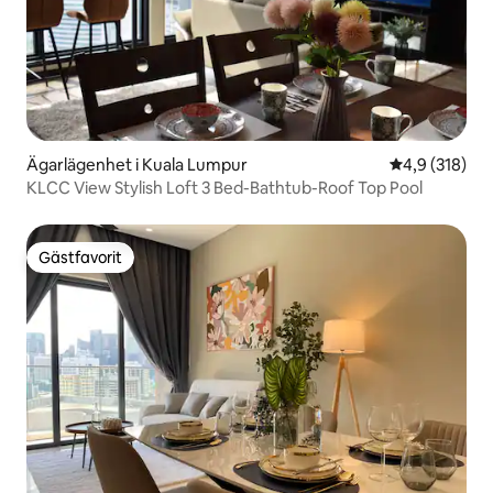
Ägarlägenhet i Kuala Lumpur
4,9 av 5 i ge
4,9 (318)
KLCC View Stylish Loft 3 Bed-Bathtub-Roof Top Pool
Gästfavorit
Gästfavorit