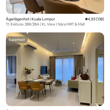
Ägarlägenhet i Kuala Lumpur
4,93 av 5 i ge
4,93 (138)
11: Exklusiv 2BR/2BA | KL View | Nära MRT & Mall
Superhost
Superhost