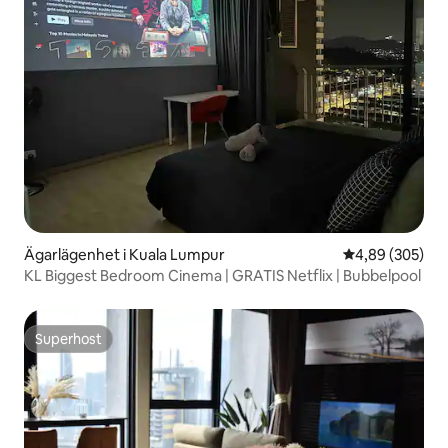
Ägarlägenhet i Kuala Lumpur
4,89 av 5 i ge
4,89 (305)
KL Biggest Bedroom Cinema | GRATIS Netflix | Bubbelpool
Superhost
Superhost