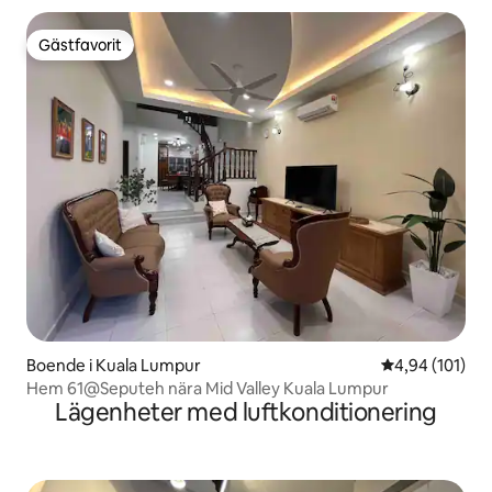
Gästfavorit
Gästfavorit
Boende i Kuala Lumpur
4,94 av 5 i ge
4,94 (101)
Hem 61@Seputeh nära Mid Valley Kuala Lumpur
Lägenheter med luftkonditionering