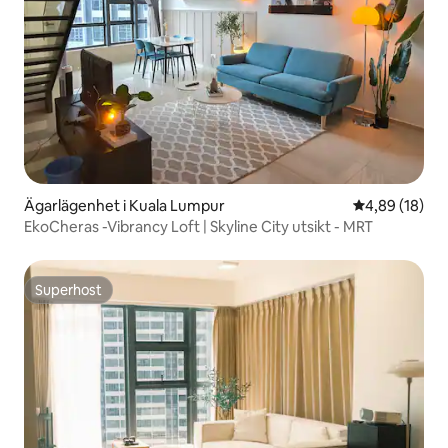
Ägarlägenhet i Kuala Lumpur
4,89 av 5 i g
4,89 (18)
EkoCheras -Vibrancy Loft | Skyline City utsikt - MRT
Superhost
Superhost