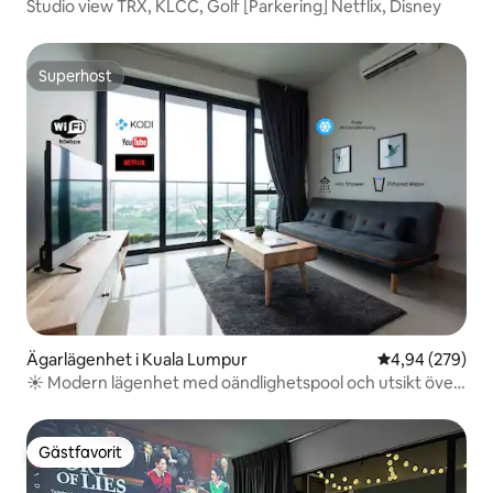
Studio view TRX, KLCC, Golf [Parkering] Netflix, Disney
Superhost
Superhost
Ägarlägenhet i Kuala Lumpur
4,94 av 5 i ge
4,94 (279)
☀ Modern lägenhet med oändlighetspool och utsikt över
KLCC
Gästfavorit
Gästfavorit