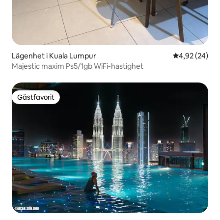
Lägenhet i Kuala Lumpur
4,92 av 5 i g
4,92 (24)
Majestic maxim Ps5/1gb WiFi-hastighet
Gästfavorit
Gästfavorit