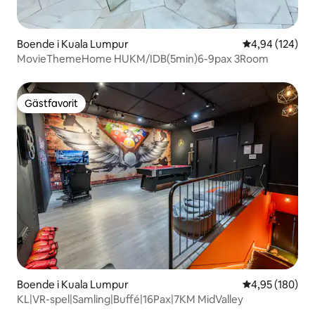
Boende i Kuala Lumpur
4,94 av 5 i ge
4,94 (124)
MovieThemeHome HUKM/IDB(5min)6-9pax 3Room
Gästfavorit
Gästfavorit
Boende i Kuala Lumpur
4,95 av 5 i ge
4,95 (180)
KL|VR-spel|Samling|Buffé|16Pax|7KM MidValley