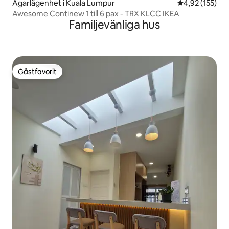
Ägarlägenhet i Kuala Lumpur
4,92 av 5 i ge
4,92 (155)
Awesome Continew 1 till 6 pax - TRX KLCC IKEA
Familjevänliga hus
Gästfavorit
Gästfavorit