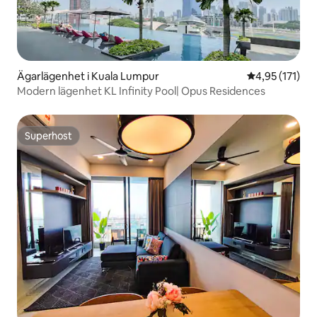
Ägarlägenhet i Kuala Lumpur
4,95 av 5 i ge
4,95 (171)
Modern lägenhet KL Infinity Pool| Opus Residences
Superhost
Superhost