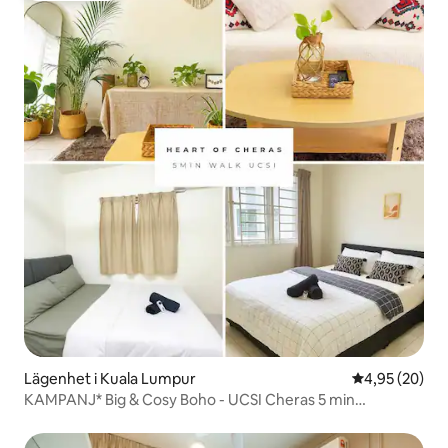
Lägenhet i Kuala Lumpur
4,95 av 5 i g
4,95 (20)
KAMPANJ* Big & Cosy Boho - UCSI Cheras 5 min
promenad