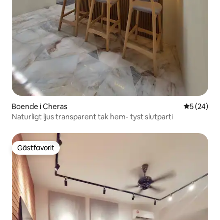
Boende i Cheras
5 av 5 i g
5 (24)
Naturligt ljus transparent tak hem- tyst slutparti
Gästfavorit
Gästfavorit