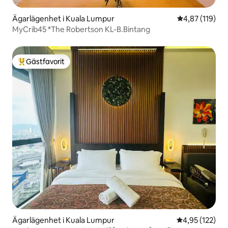
Ägarlägenhet i Kuala Lumpur
4,87 av 5 i ge
4,87 (119)
MyCrib45 *The Robertson KL-B.Bintang
Gästfavorit
Populär gästfavorit
Ägarlägenhet i Kuala Lumpur
4,95 av 5 i ge
4,95 (122)