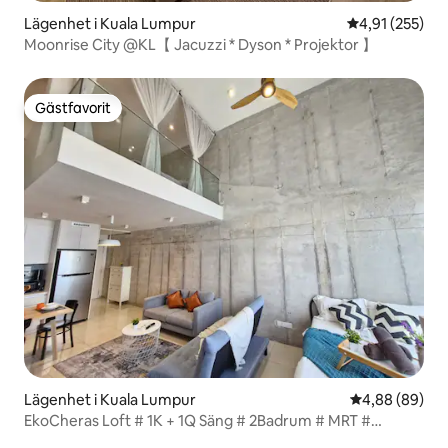
Lägenhet i Kuala Lumpur
4,91 av 5 i ge
4,91 (255)
Moonrise City @KL【 Jacuzzi * Dyson * Projektor 】
Gästfavorit
Gästfavorit
Lägenhet i Kuala Lumpur
4,88 av 5 i g
4,88 (89)
EkoCheras Loft # 1K + 1Q Säng # 2Badrum # MRT #
Trädgårdsplan