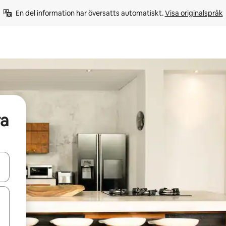
En del information har översatts automatiskt. 
Visa originalspråk
ra
d upp- och nedåtpilarna eller utforska genom att trycka eller svepa.