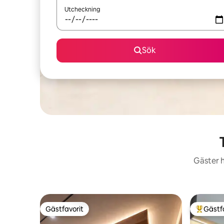
Utcheckning
Sök
Gäster h
Gästfavorit
Gästf
Gästfavorit
Populär 