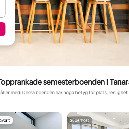
Topprankade semesterboenden i Tanar
åller med: Dessa boenden har höga betyg för plats, renlighet
avorit
Superhost
gästfavorit
Superhost