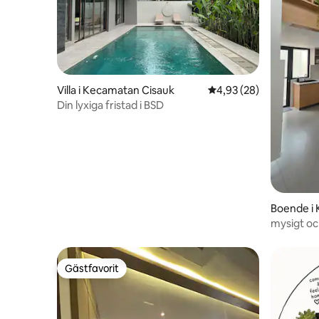
Villa i Kecamatan Cisauk
4,93 av 5 i genomsnit
4,93 (28)
Din lyxiga fristad i BSD
Boende i 
mysigt oc
Residenc
Gästfavorit
Gästfavorit