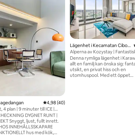
Lägenhet i Kecamatan Cibod
as
Alperna av Kozystay | Fantastis
stadsutsikt | Karawaci
Denna rymliga lägenhet i Karaw
allt en familj kan önska sig: fant
utsikt, en privat hiss och en
utomhuspool. Med ett öppet
vardagsrum och en stor balkon
kommer du inte vilja lämna he
är också bara 5 minuters promen
butiker och restauranger. Professionellt
 Pagedangan
4,98 av 5 i genomsnittligt betyg, 40 omdöm
4,98 (40)
hanterat av Kozystay TILLGÄNGLIGT
t, 4 plan | 9 minuter till ICE |
FÖR GÄSTER: + Digital incheckn
Choice
CHECKNING DYGNET RUNT |
Professionellt rengjort (desinfi
tligt betyg, 13 omdömen
T Snyggt, ljust, fullt inrett.
Bekvämligheter i hotellklass oc
 HOS INNEHÅLLSSKAPARE
sängkläder + Gratis höghastigh
NKTIONELLT hus med kök,
och kabel-TV + Gratis Netflix o