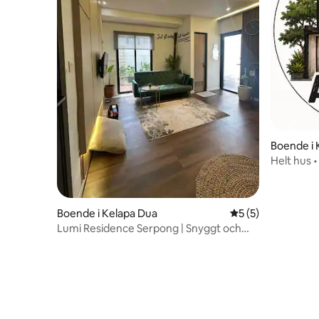
Boende i 
Helt hus 
köpcentr
Boende i Kelapa Dua
5 av 5 i genomsni
5 (5)
Lumi Residence Serpong | Snyggt och
mysigt boende