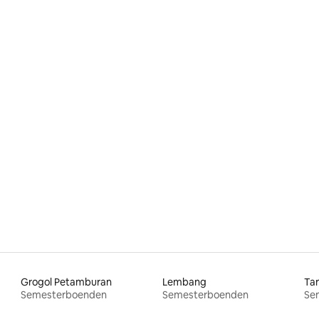
Grogol Petamburan
Lembang
Ta
Semesterboenden
Semesterboenden
Se