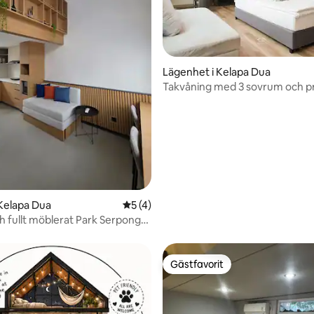
Lägenhet i Kelapa Dua
Takvåning med 3 sovrum och pri
tligt betyg, 28 omdömen
@Lippo karawaci
Kelapa Dua
5 av 5 i genomsnittligt betyg, 4 omdöm
5 (4)
h fullt möblerat Park Serpong
e
Gästfavorit
Gästfavorit