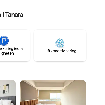
Rumminredning - 1 dubbelsäng - Wifi +
Netflix - Varmvattenberedare - Kylskåp -
Dispenser - Luftkonditionering - TV -
i Tanara
Sminkbord - Hårtork - Strykjärn - Kök &
redskap Byggnadsfaciliteter - Pool - Gym
- Cafeteria - Minimarknad * Indomaret *
Cirkel K 24 timmar – Parkeringsplats
(avgiftsbelagd) - Tvättställe
Underhållning och shopping - Aeon Mall -
ice bsd - The breeze bsd - Q big Mall
arkering inom
Luftkonditionering
tigheten