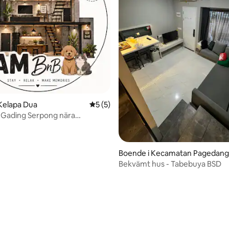
Kelapa Dua
5 av 5 i genomsnittligt betyg, 5 omdöm
5 (5)
• Gading Serpong nära
um SMS
ttligt betyg, 5 omdömen
Boende i Kecamatan Pagedang
n
Bekvämt hus - Tabebuya BSD