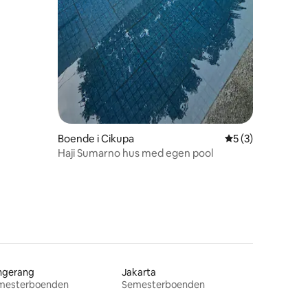
Boende i Cikupa
5 av 5 i genomsni
5 (3)
Haji Sumarno hus med egen pool
ngerang
Jakarta
mesterboenden
Semesterboenden