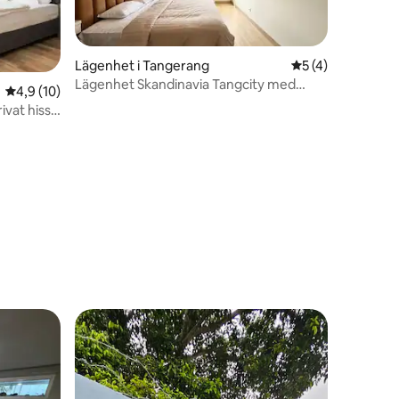
Lägenhet i Tangerang
5 av 5 i genomsn
5 (4)
Lägenhet Skandinavia Tangcity med
4,9 av 5 i genomsnittligt betyg, 10 omdömen
4,9 (10)
sjöutsikt
vat hiss
en