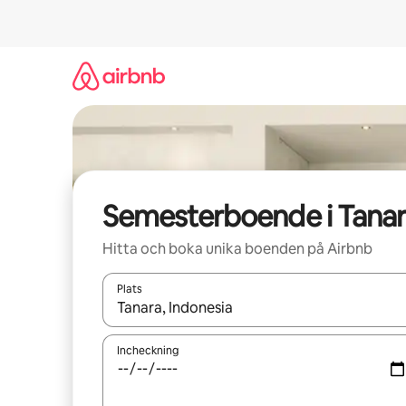
Hoppa
till
innehåll
Semesterboende i Tana
Hitta och boka unika boenden på Airbnb
Plats
När resultaten är tillgängliga kan du navigera me
Incheckning