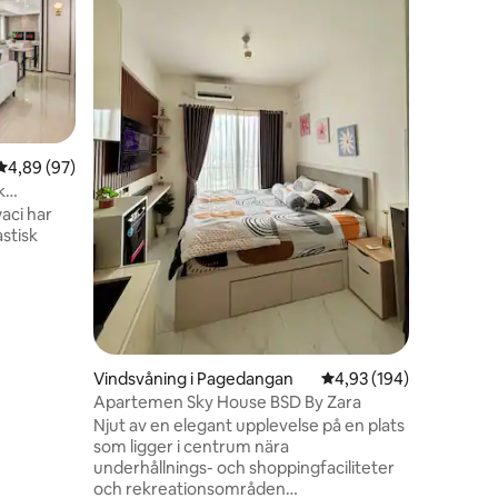
Koppla a
eleganta
fantastis
Genomtä
samtida 
affärsres
vistelser.
några st
4,89 av 5 i genomsnittligt betyg, 97 omdömen
4,89 (97)
minuter t
k
ICE BSD. 
aci har
kokvrå och
astisk
storlek, 
och tvätt
solnedgån
g
mmet. Det
ad till
en
Vindsvåning i Pagedangan
4,93 av 5 i genomsnitt
4,93 (194)
Apartemen Sky House BSD By Zara
ing +
Njut av en elegant upplevelse på en plats
cera) +
som ligger i centrum nära
h fräscha
underhållnings- och shoppingfaciliteter
ets WiFi
och rekreationsområden
ch Disney