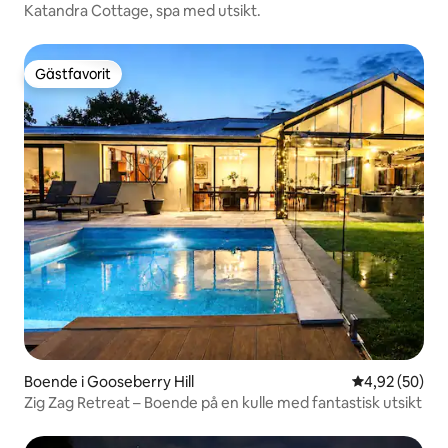
Katandra Cottage, spa med utsikt.
Gästfavorit
Gästfavorit
Boende i Gooseberry Hill
4,92 av 5 i g
4,92 (50)
Zig Zag Retreat – Boende på en kulle med fantastisk utsikt