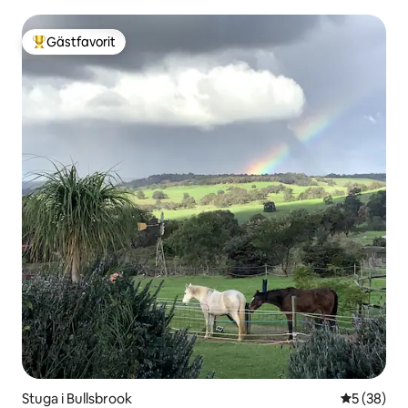
Gästfavorit
Populär gästfavorit
Stuga i Bullsbrook
5 av 5 i g
5 (38)