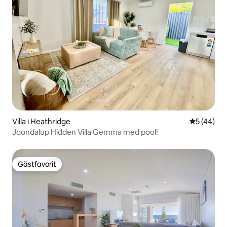
Villa i Heathridge
5 av 5 i g
5 (44)
Joondalup Hidden Villa Gemma med pool!
Gästfavorit
Gästfavorit