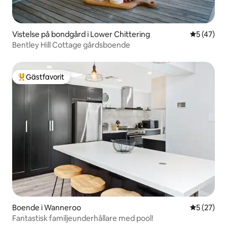
Vistelse på bondgård i Lower Chittering
5 av 5 i g
5 (47)
Bentley Hill Cottage gårdsboende
Gästfavorit
Populär gästfavorit
Boende i Wanneroo
5 av 5 i g
5 (27)
Fantastisk familjeunderhållare med pool!