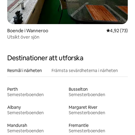
Boende i Wanneroo
4,92 av 5 i g
4,92 (73)
Utsikt över sjön
Destinationer att utforska
Resmål i närheten
Främsta sevärdheterna i närheten
Perth
Busselton
Semesterboenden
Semesterboenden
Albany
Margaret River
Semesterboenden
Semesterboenden
Mandurah
Fremantle
Semesterboenden
Semesterboenden