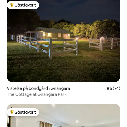
Gästfavorit
Populär gästfavorit
Vistelse på bondgård i Gnangara
5 av 5 i g
5 (74)
The Cottage at Gnangara Park
Gästfavorit
Populär gästfavorit