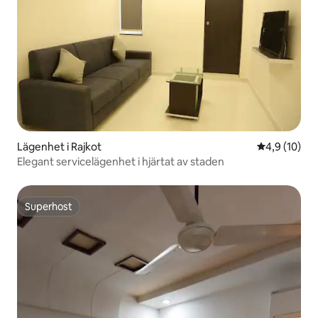
Lägenhet i Rajkot
4,9 av 5 i g
4,9 (10)
Elegant servicelägenhet i hjärtat av staden
Superhost
Superhost