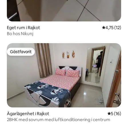
Eget rum i Rajkot
4,75 av 5 i 
4,75 (12)
Bo hos Nikunj
Gästfavorit
Gästfavorit
Ägarlägenhet i Rajkot
5 av 5 i g
5 (16)
2BHK med sovrum med luftkonditionering i centrum