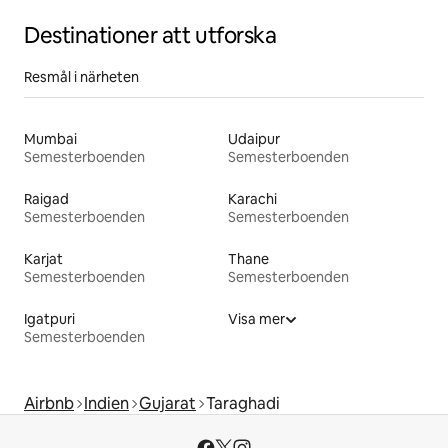
Destinationer att utforska
Resmål i närheten
Mumbai
Udaipur
Semesterboenden
Semesterboenden
Raigad
Karachi
Semesterboenden
Semesterboenden
Karjat
Thane
Semesterboenden
Semesterboenden
Igatpuri
Visa mer
Semesterboenden
Airbnb
Indien
Gujarat
Taraghadi