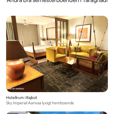
Andra bra semesterboenden i Taraghadi
Hotellrum i Rajkot
Sky Imperial Aarivaa lyxigt hemboende