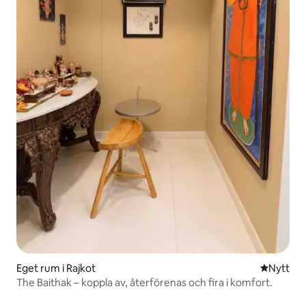
Eget rum i Rajkot
Nytt ställ
Nytt
The Baithak – koppla av, återförenas och fira i komfort.