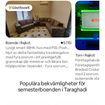
Gästfavorit
Populär gästfavorit
Boende i Rajkot
5 av 5 i genomsnittligt be
5 (15)
Lyxigt smart 4BHK-hus med PS5 i Posh
Area
Njut av detta fantastiska trevåningshus
Torn i Rajkot
med fyra sovrum i ett prestigefyllt
Företagstakvåning 
grannskap där ministrar och läkare bor.
Stadium
Företagspenthouse
Höjdpunkter i boendet - Fyra sovrum,
Bredvid Cricket Stadium. E
vart och ett med eget badrum Fullt
med 2 sovrum belä
utrustade kök på varje våning, utrustade
pulserande staden 
med kärl 65" och 55" OLED-TV för en
Populära bekvämligheter för
dig att uppleva sy
uppslukande tittarupplevelse Wifi-
lugnt boende på öve
aktiverade smarta hemkontroller
semesterboenden i Taraghadi
är unikt? Gratis tillgång till
Närliggande attraktioner - Atal Sarovar –
bekvämligheter: • 
10 minuter Rotary Dolls Museum – 7 min
Simbassäng • Luxura Gym •
Funworld – 7 min Ishwariya Park – 15 min