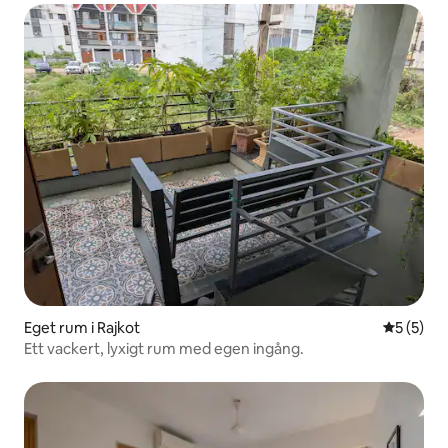
Eget rum i Rajkot
5 av 5 i 
5 (5)
Ett vackert, lyxigt rum med egen ingång.