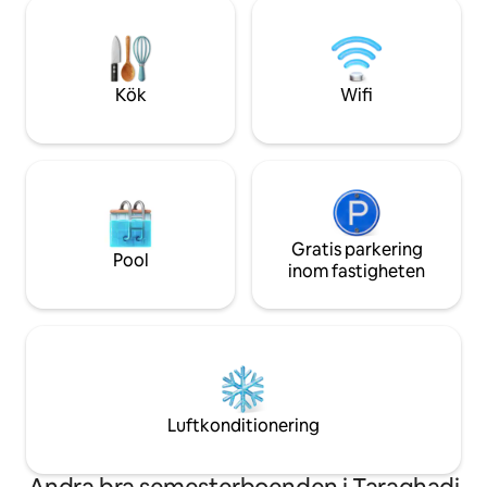
Cricket Pitch • Netflix • Säkerh
Rajkot järnvägsstation – 15 min Central
runt • Tvättmaskin
busstation – 10 min
möblerat kök • Ti
tums Smart LED-TV
parkering dygnet 
Kök
Wifi
Gratis parkering
Pool
inom fastigheten
Luftkonditionering