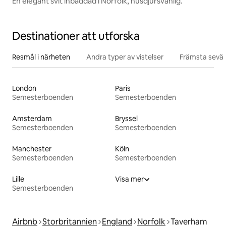
En elegant svit inbäddad i Norfolk, husdjursvänlig.
Destinationer att utforska
Resmål i närheten
Andra typer av vistelser
Främsta sevär
London
Paris
Semesterboenden
Semesterboenden
Amsterdam
Bryssel
Semesterboenden
Semesterboenden
Manchester
Köln
Semesterboenden
Semesterboenden
Lille
Visa mer
Semesterboenden
Airbnb
Storbritannien
England
Norfolk
Taverham