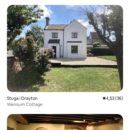
Stuga i Drayton
4,53 av 5 i g
4,53 (36)
Wensum Cottage