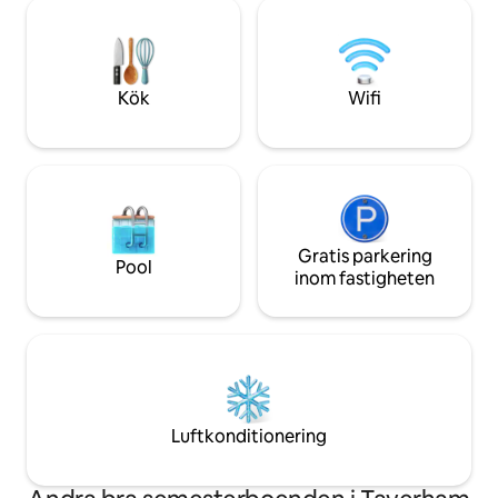
FANTASTISK UTSIKT ÖVER VIDA FÄLT
avkopplande vistel
HÄRLIGA PROMENADER PRECIS VID
denna unika och fr
DÖRREN GÅ TILL 2AA ROSETTE
GASTROPUB VID FLODEN FÖR MIDDAG
Norwich 15 minuter (Wymondham 10 /
Kök
Wifi
Hethersett 5) Bekvämt för NNUH
HOSPITAL, UEA (University of East
Anglia), NORWICH RESEARCH PARK
NORFOLK SHOWGROUND 5 minuter
Gratis parkering
Pool
inom fastigheten
Luftkonditionering