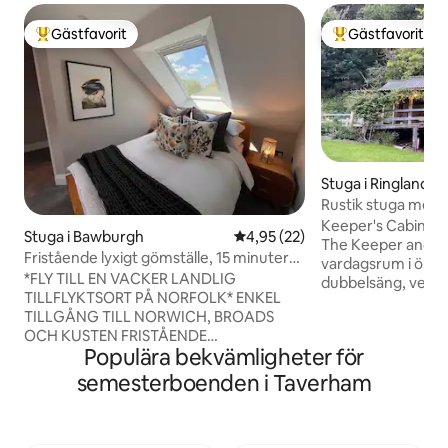
Gästfavorit
Gästfavorit
Populär gästfavorit
Populär gästfavor
Stuga i Ringland
Rustik stuga med s
Keeper's Cabin, be
Stuga i Bawburgh
4,95 av 5 i genomsnittligt be
4,95 (22)
The Keeper and th
Fristående lyxigt gömställe, 15 minuter
vardagsrum i öppe
till Norwich
*FLY TILL EN VACKER LANDLIG
dubbelsäng, vede
TILLFLYKTSORT PÅ NORFOLK* ENKEL
stor omgivande ve
TILLGÅNG TILL NORWICH, BROADS
en underbar dal ~
OCH KUSTEN FRISTÅENDE
för vuxna är ideal
Populära bekvämligheter för
SJÄLVINCHECKNING PLATS FÖR UPP
små retreater och
TILL 3 LOUNGE OCH ENSUITE GRATIS
Gästerna har också 
semesterboenden i Taverham
PRIVAT PARKERINGSPLATS BORTANFÖR
utomhusutrymmen f
VÄGEN KYLSKÅP, MIKROVÅGSUGN,
Bara 20 minuter f
NESPRESSO, VATTENKOKARE
Norfolks kust, en 