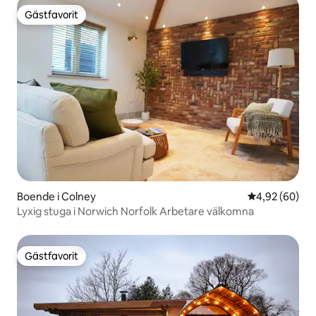
Gästfavorit
Gästfavorit
Boende i Colney
4,92 av 5 i g
4,92 (60)
Lyxig stuga i Norwich Norfolk Arbetare välkomna
Gästfavorit
Gästfavorit