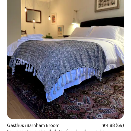
Gästhus i Barnham Broom
4,88 av 5 i g
4,88 (69)