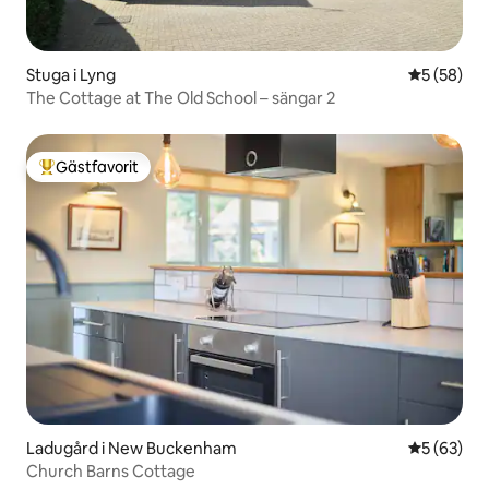
Stuga i Lyng
5 av 5 i g
5 (58)
The Cottage at The Old School – sängar 2
Gästfavorit
Populär gästfavorit
Ladugård i New Buckenham
5 av 5 i g
5 (63)
Church Barns Cottage