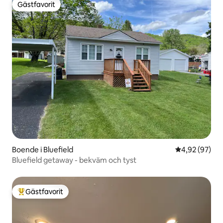
Gästfavorit
Gästfavorit
Boende i Bluefield
4,92 av 5 i g
4,92 (97)
Bluefield getaway - bekväm och tyst
Gästfavorit
Populär gästfavorit