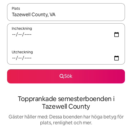
Plats
När resultaten är tillgängliga kan du navigera med upp- och ned
Incheckning
Utcheckning
Sök
Topprankade semesterboenden i
Tazewell County
Gäster håller med: Dessa boenden har höga betyg för
plats, renlighet och mer.