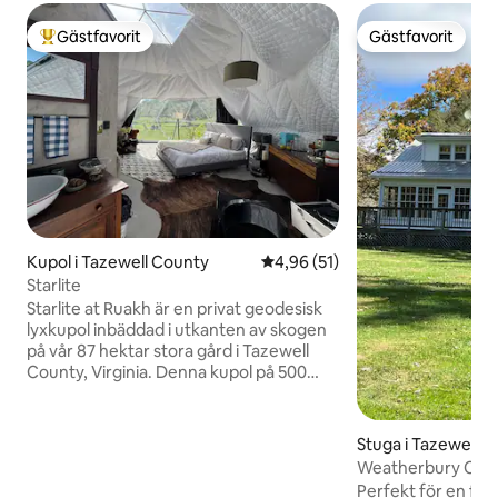
Gästfavorit
Gästfavorit
Populär gästfavorit
Gästfavorit
Kupol i Tazewell County
4,96 av 5 i genomsnittligt be
4,96 (51)
Starlite
Starlite at Ruakh är en privat geodesisk
lyxkupol inbäddad i utkanten av skogen
på vår 87 hektar stora gård i Tazewell
County, Virginia. Denna kupol på 500
kvadratfot är utformad för lugna resor,
långsamma morgnar, klar natthimmel
och tid vid elden, och den kombinerar
Stuga i Tazewell
bekvämligheten av en genomtänkt
Weatherbury Cotta
boendeupplevelse med känslan av att
Garden-resa
Perfekt för en fami