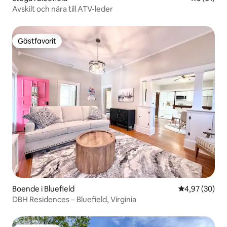
Avskilt och nära till ATV-leder
Gästfavorit
Gästfavorit
Boende i Bluefield
4,97 av 5 i g
4,97 (30)
DBH Residences – Bluefield, Virginia