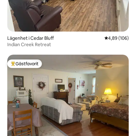
Lägenhet i Cedar Bluff
4,89 av 5 i ge
4,89 (106)
Indian Creek Retreat
Gästfavorit
Populär gästfavorit