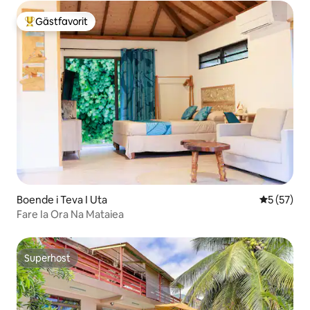
Gästfavorit
Populär gästfavorit
Boende i Teva I Uta
5 av 5 i g
5 (57)
Fare Ia Ora Na Mataiea
Superhost
Superhost