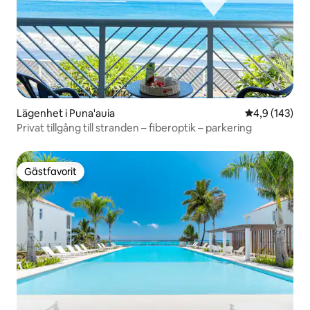
Lägenhet i Puna'auia
4,9 av 5 i ge
4,9 (143)
Privat tillgång till stranden – fiberoptik – parkering
Gästfavorit
Gästfavorit