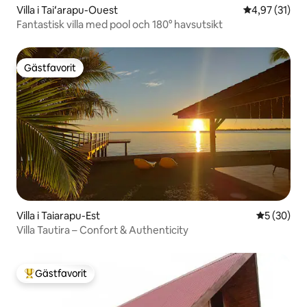
Villa i Taiʻarapu-Ouest
4,97 av 5 i g
4,97 (31)
Fantastisk villa med pool och 180° havsutsikt
Gästfavorit
Gästfavorit
Villa i Taiarapu-Est
5 av 5 i g
5 (30)
Villa Tautira – Confort & Authenticity
Gästfavorit
Populär gästfavorit