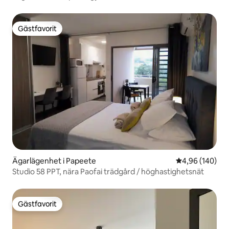
Gästfavorit
Gästfavorit
Ägarlägenhet i Papeete
4,96 av 5 i ge
4,96 (140)
Studio 58 PPT, nära Paofai trädgård / höghastighetsnät
Gästfavorit
Gästfavorit