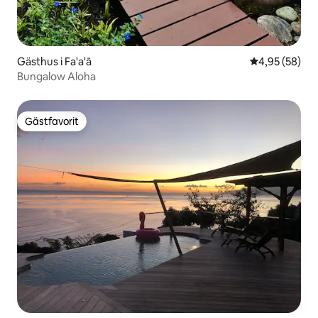
Gästhus i Fa'a'ā
4,95 av 5 i g
4,95 (58)
Bungalow Aloha
Gästfavorit
Gästfavorit