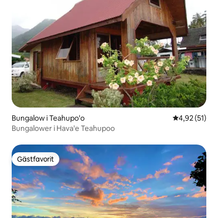
Bungalow i Teahupo'o
4,92 av 5 i g
4,92 (51)
Bungalower i Hava'e Teahupoo
Gästfavorit
Gästfavorit