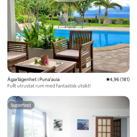
Ägarlägenhet i Puna'auia
4,96 av 5 i ge
4,96 (181)
Fullt utrustat rum med fantastisk utsikt!
Superhost
Superhost