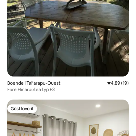
Boende i Taiʻarapu-Ouest
4,89 av 5 i g
4,89 (19)
Fare Hinarautea typ F3
Gästfavorit
Gästfavorit