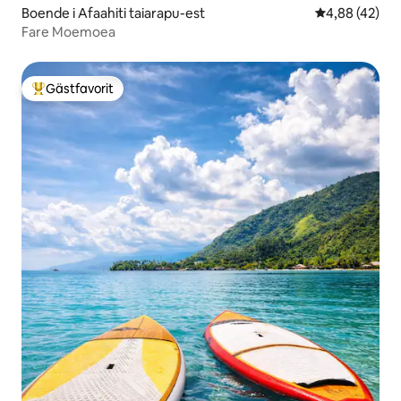
Boende i Afaahiti taiarapu-est
4,88 av 5 i g
4,88 (42)
Fare Moemoea
Gästfavorit
Populär gästfavorit