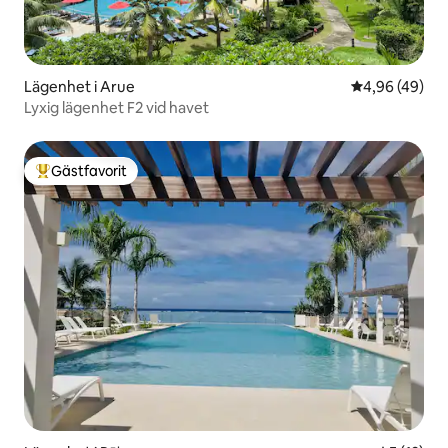
Lägenhet i Arue
4,96 av 5 i g
4,96 (49)
Lyxig lägenhet F2 vid havet
Gästfavorit
Populär gästfavorit