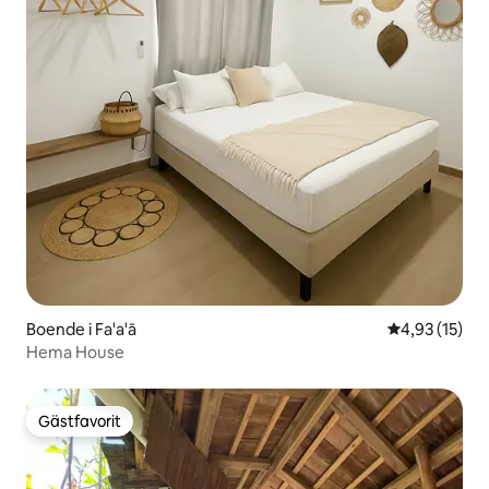
Boende i Fa'a'ā
4,93 av 5 i g
4,93 (15)
Hema House
Gästfavorit
Gästfavorit