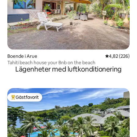
Boende i Arue
4,82 av 5 i ge
4,82 (226)
Tahiti beach house your Bnb on the beach
Lägenheter med luftkonditionering
Gästfavorit
Populär gästfavorit