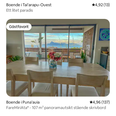
Boende i Taiʻarapu-Ouest
4,92 av 5 i g
4,92 (13)
Ett litet paradis
Gästfavorit
Gästfavorit
Boende i Puna'auia
4,96 av 5 i ge
4,96 (137)
FareMiriAta* - 107 m² panoramautsikt stående skrivbord