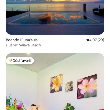
Boende i Puna'auia
4,97 av 5 i g
4,97 (29)
Hus vid Vaiava Beach
Gästfavorit
Populär gästfavorit