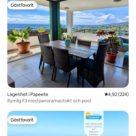
Gästfavorit
Gästfavorit
Lägenhet i Papeete
4,92 av 5 i ge
4,92 (224)
Rymlig F3 med panoramautsikt och pool
Gästfavorit
Gästfavorit