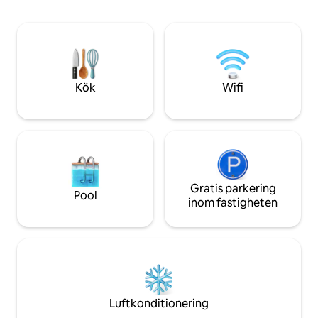
vid vattnet och butiker; ⟶ Gratis, privat
atypiska charm k
parkering. ⟩ Boka din vistelse i Tahiti nu!
förtrolla dig för et
tillgång till Maui-
dig. Det bästa ställ
under säsongen🤙
Kök
Wifi
Gratis parkering
Pool
inom fastigheten
Luftkonditionering