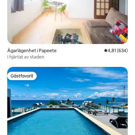
Ägarlägenhet i Papeete
4,81 av 5 i ge
4,81 (634)
I hjärtat av staden
Gästfavorit
Gästfavorit