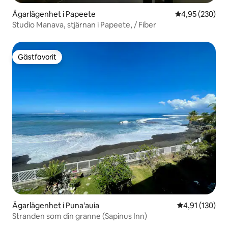
Ägarlägenhet i Papeete
4,95 av 5 i ge
4,95 (230)
Studio Manava, stjärnan i Papeete, / Fiber
Gästfavorit
Gästfavorit
Ägarlägenhet i Puna'auia
4,91 av 5 i ge
4,91 (130)
Stranden som din granne (Sapinus Inn)