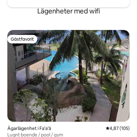
Lägenheter med wifi
Gästfavorit
Gästfavorit
Ägarlägenhet i Fa'a'ā
4,87 av 5 i ge
4,87 (105)
Lugnt boende / pool / gym