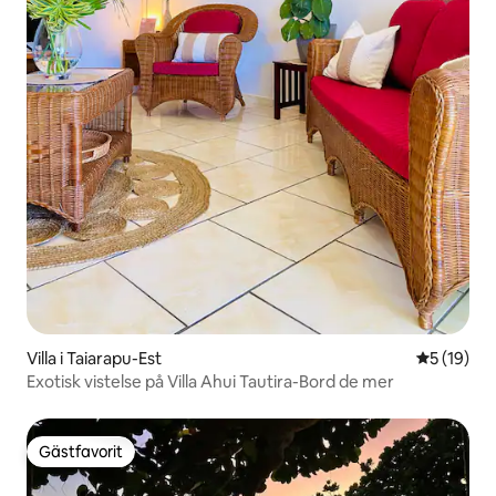
Villa i Taiarapu-Est
5 av 5 i g
5 (19)
Exotisk vistelse på Villa Ahui Tautira-Bord de mer
Gästfavorit
Gästfavorit