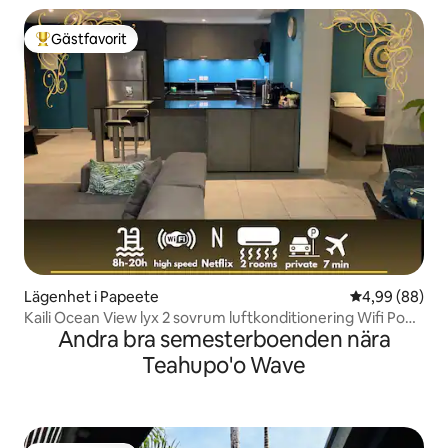
Gästfavorit
Populär gästfavorit
Lägenhet i Papeete
4,99 av 5 i g
4,99 (88)
Kaili Ocean View lyx 2 sovrum luftkonditionering Wifi Pool
Andra bra semesterboenden nära
& ATS
Teahupo'o Wave