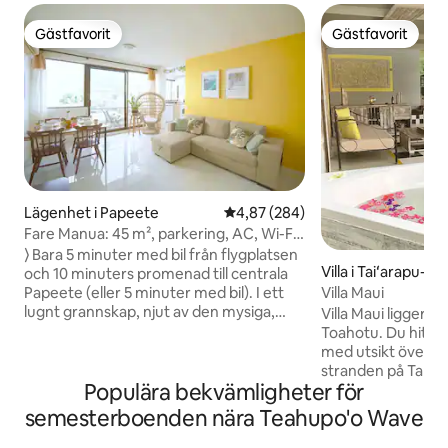
Gästfavorit
Gästfavorit
Gästfavorit
Gästfavorit
Lägenhet i Papeete
4,87 av 5 i genomsnittligt bety
4,87 (284)
Fare Manua: 45 m², parkering, AC, Wi-Fi,
centrum
⟩ Bara 5 minuter med bil från flygplatsen
Villa i Taiʻarapu-O
och 10 minuters promenad till centrala
Villa Maui
Papeete (eller 5 minuter med bil). I ett
lugnt grannskap, njut av den mysiga,
Villa Maui ligger på
moderna och Tahitian 45 m² Fare Manua
Toahotu. Du hittar
med balkong: ⟶ Renoverades i oktober
med utsikt över d
2024; ⟶ Ortopedisk madrass och
stranden på Tahiti 
Populära bekvämligheter för
bäddsoffa av hög kvalitet; ⟶ Gratis och
de Maui”. Villa Ma
säkert Wi-Fi på 20 Mbps; ⟶
utsikt över havet 
semesterboenden nära Teahupo'o Wave
Luftkonditionering; ⟶ Säker byggnad
surfplatsen Vairao,
med hiss; ⟶ Nära till Papeete marknad,
kallad Big Pass. Des