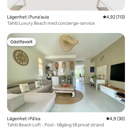
Lägenhet i Puna'auia
4,92 av 5 i ge
4,92 (113)
Tahiti Luxury Beach med concierge-service
Gästfavorit
Gästfavorit
Lägenhet i Pā'ea
4,9 av 5 i g
4,9 (30)
Tahiti Beach Loft - Pool - tillgång till privat strand