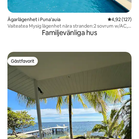
Ägarlägenhet i Puna'auia
4,92 av 5 i ge
4,92 (127)
Vaiteatea Mysig lägenhet nära stranden:2 sovrum w/AC,
Familjevänliga hus
Kng säng
Gästfavorit
Gästfavorit