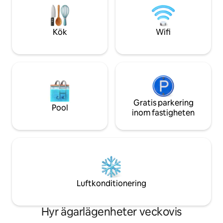
en oförglömlig CDMX-upplevelse.
luftkonditionering. 
Observera att luftkonditioneringen är en
trädgården från 
bärbar luftkonditionering
sovrumme
Kök
Wifi
Gratis parkering
Pool
inom fastigheten
Luftkonditionering
Hyr ägarlägenheter veckovis