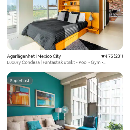
Ägarlägenhet i Mexico City
4,75 av 5 i ge
4,75 (231)
Luxury Condesa | Fantastisk utsikt • Pool • Gym •
Parkering.
Superhost
Superhost