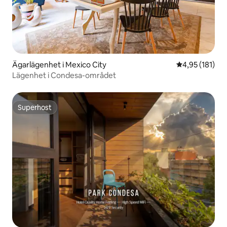
Ägarlägenhet i Mexico City
4,95 av 5 i ge
4,95 (181)
Lägenhet i Condesa-området
Superhost
Superhost