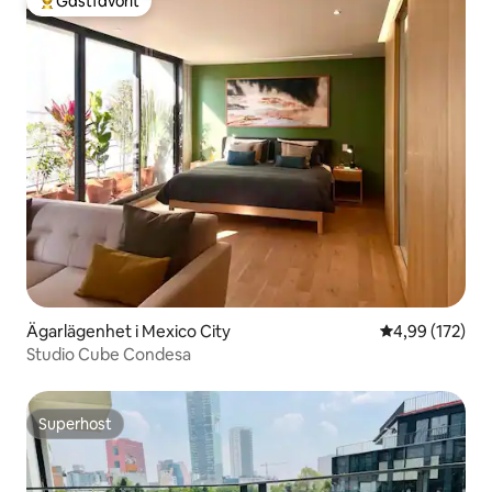
Gästfavorit
Populär gästfavorit
Ägarlägenhet i Mexico City
4,99 av 5 i ge
4,99 (172)
Studio Cube Condesa
Superhost
Superhost