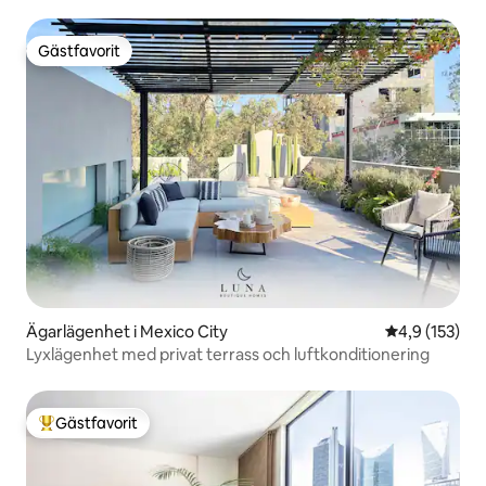
Gästfavorit
Gästfavorit
Ägarlägenhet i Mexico City
4,9 av 5 i ge
4,9 (153)
Lyxlägenhet med privat terrass och luftkonditionering
Gästfavorit
Populär gästfavorit