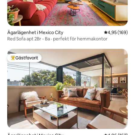
Ägarlägenhet i Mexico City
4,95 av 5 i ge
4,95 (169)
Red Sofa apt 2Br - Ba · perfekt för hemmakontor
Gästfavorit
Populär gästfavorit