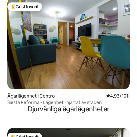
Gästfavorit
Populär gästfavorit
Ägarlägenhet i Centro
4,93 av 5 i ge
4,93 (101)
Siesta Reforma - Lägenhet i hjärtat av staden
Djurvänliga ägarlägenheter