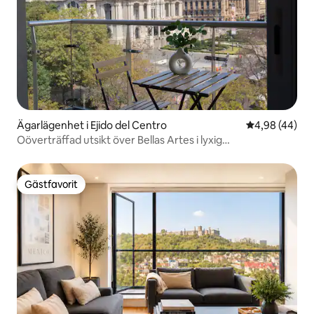
Ägarlägenhet i Ejido del Centro
4,98 av 5 i g
4,98 (44)
Oöverträffad utsikt över Bellas Artes i lyxig
studiolägenhet
Gästfavorit
Gästfavorit