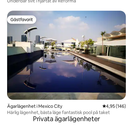
Underbar svit i hjärtat av Reforma
Gästfavorit
Gästfavorit
Ägarlägenhet i Mexico City
4,95 av 5 i ge
4,95 (146)
Härlig lägenhet, bästa läge fantastisk pool på taket
Privata ägarlägenheter