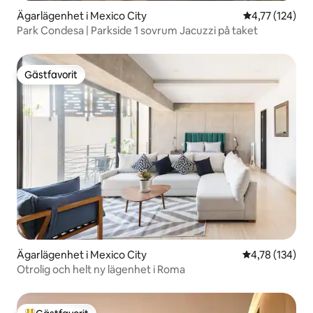
Ägarlägenhet i Mexico City
4,77 av 5 i ge
4,77 (124)
Park Condesa | Parkside 1 sovrum Jacuzzi på taket
Gästfavorit
Gästfavorit
Ägarlägenhet i Mexico City
4,78 av 5 i ge
4,78 (134)
Otrolig och helt ny lägenhet i Roma