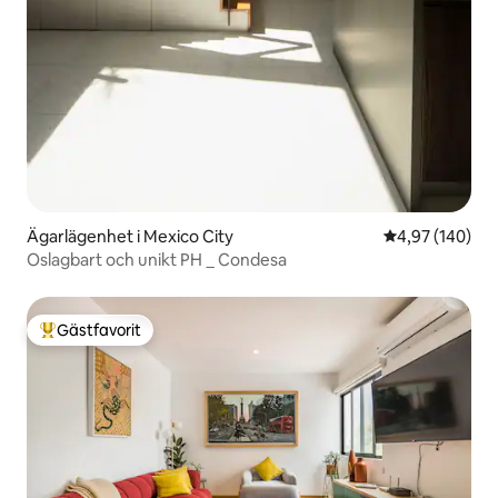
Ägarlägenhet i Mexico City
4,97 av 5 i ge
4,97 (140)
Oslagbart och unikt PH _ Condesa
Gästfavorit
Populär gästfavorit