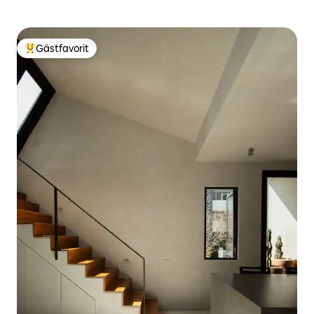
Gästfavorit
Populär gästfavorit