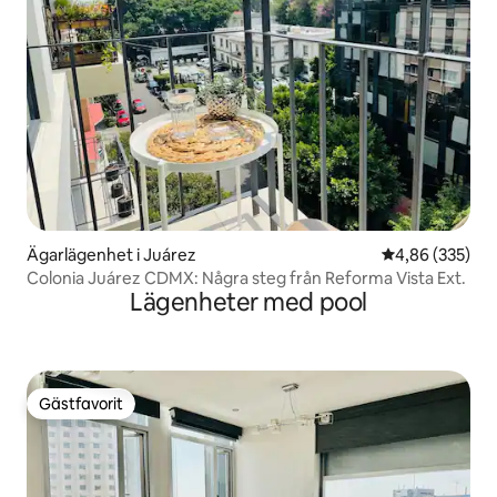
Ägarlägenhet i Juárez
4,86 av 5 i ge
4,86 (335)
Colonia Juárez CDMX: Några steg från Reforma Vista Ext.
Lägenheter med pool
Gästfavorit
Gästfavorit