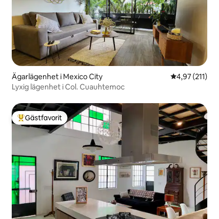
Ägarlägenhet i Mexico City
4,97 av 5 i ge
4,97 (211)
Lyxig lägenhet i Col. Cuauhtemoc
Gästfavorit
Populär gästfavorit