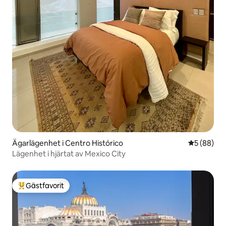
Ägarlägenhet i Centro Histórico
5 av 5 i g
5 (88)
Lägenhet i hjärtat av Mexico City
Gästfavorit
Populär gästfavorit