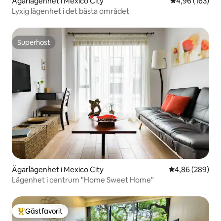
Ägarlägenhet i Mexico City
4,96 av 5 i ge
4,96 (163)
Lyxig lägenhet i det bästa området
Superhost
Superhost
Ägarlägenhet i Mexico City
4,86 av 5 i ge
4,86 (289)
Lägenhet i centrum "Home Sweet Home"
Gästfavorit
Populär gästfavorit