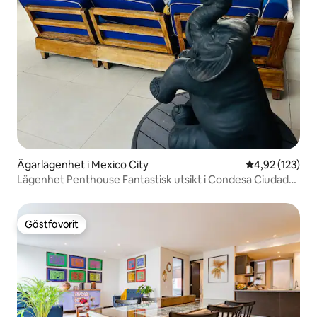
Ägarlägenhet i Mexico City
4,92 av 5 i ge
4,92 (123)
Lägenhet Penthouse Fantastisk utsikt i Condesa Ciudad
de Mexico
Gästfavorit
Gästfavorit