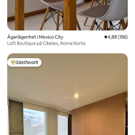
Ägarlägenhet i Mexico City
4,88 av 5 i ge
4,88 (156)
Loft Boutique på Cibeles, Roma Norte
Gästfavorit
Populär gästfavorit