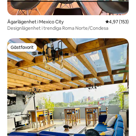
Ägarlägenhet i Mexico City
4,97 av 5 i ge
4,97 (153)
Designlägenhet i trendiga Roma Norte/Condesa
Gästfavorit
Gästfavorit