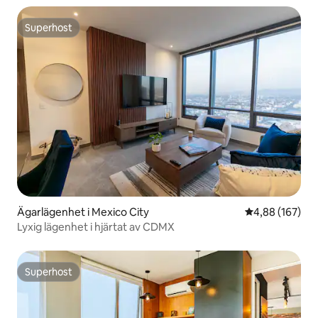
Superhost
Superhost
Ägarlägenhet i Mexico City
4,88 av 5 i ge
4,88 (167)
Lyxig lägenhet i hjärtat av CDMX
Superhost
Superhost