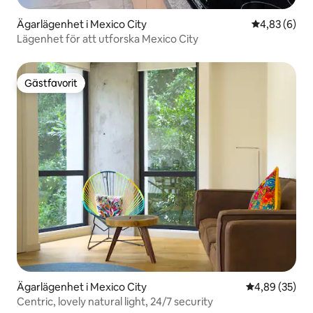
Ägarlägenhet i Mexico City
4,83 av 5 i 
4,83 (6)
Lägenhet för att utforska Mexico City
Gästfavorit
Gästfavorit
Ägarlägenhet i Mexico City
4,89 av 5 i g
4,89 (35)
Centric, lovely natural light, 24/7 security