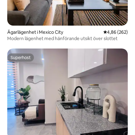
Ägarlägenhet i Mexico City
4,86 av 5 i ge
4,86 (262)
Modern lägenhet med hänförande utsikt över slottet
Superhost
Superhost