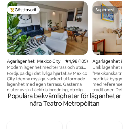
Gästfavorit
Superhost
Populär gästfavorit
Superhost
Ägarlägenhet i Mexico City
4,98 av 5 i genomsnittligt bety
4,98 (105)
Ägarlägenhet i Me
Modern lägenhet med terrass och utsikt
Unik lägenhet med
över taket
trädgård i Roma N
Fördjupa dig i det livliga hjärtat av Mexico
"Mexikanska tradit
City i denna mysiga, vackert utformade
porfirisk byggnad 
lägenhet med egen terrass. Gästerna
med referenser ti
njuter av sin fläckfria inredning, otroliga
traditioner. Det har: rymligt och utrustat
Populära bekvämligheter för lägenheter
utsikt över taket och perfekt läge - steg
badrum; tvättmask
från Zócalo, Bellas Artes och trendiga
placerad; kök utru
nära Teatro Metropólitan
grannskap. Njut av förstklassiga
mikrovågsugn och
bekvämligheter, smidig incheckning och
bord och stolar fö
exklusiva matförmåner. Oavsett om det
vardagsrum med so
gäller kultur eller arbete erbjuder denna
koppla av. Maste
eleganta tillflyktsort komfort, charm och
dubbelsäng, garde