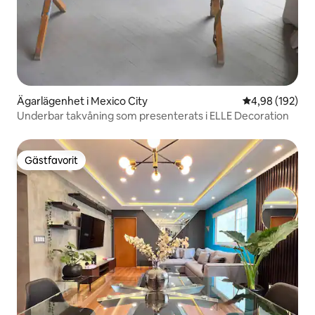
Ägarlägenhet i Mexico City
4,98 av 5 i ge
4,98 (192)
Underbar takvåning som presenterats i ELLE Decoration
Gästfavorit
Gästfavorit