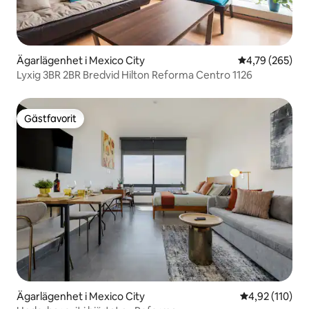
Ägarlägenhet i Mexico City
4,79 av 5 i ge
4,79 (265)
Lyxig 3BR 2BR Bredvid Hilton Reforma Centro 1126
Gästfavorit
Gästfavorit
Ägarlägenhet i Mexico City
4,92 av 5 i ge
4,92 (110)