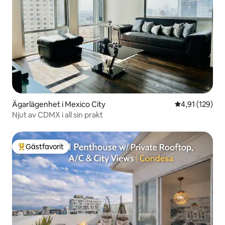
Ägarlägenhet i Mexico City
4,91 av 5 i ge
4,91 (129)
Njut av CDMX i all sin prakt
Gästfavorit
Populär gästfavorit