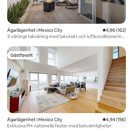
Ägarlägenhet i Mexico City
4,96 av 5 i ge
4,96 (162)
3-vånings takvåning med takutsikt och luftkonditionering
| Condesa
Gästfavorit
Gästfavorit
Ägarlägenhet i Mexico City
4,94 av 5 i ge
4,94 (156)
Exklusiva PH-nationella fester med bekvämligheter