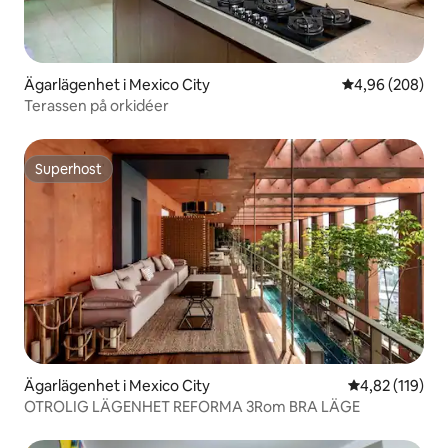
Ägarlägenhet i Mexico City
4,96 av 5 i ge
4,96 (208)
Terassen på orkidéer
Superhost
Superhost
Ägarlägenhet i Mexico City
4,82 av 5 i ge
4,82 (119)
OTROLIG LÄGENHET REFORMA 3Rom BRA LÄGE