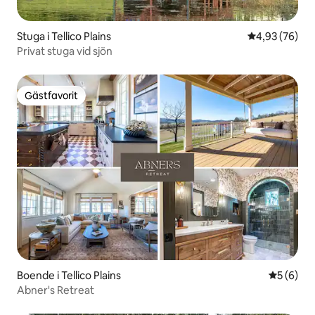
Stuga i Tellico Plains
4,93 av 5 i g
4,93 (76)
Privat stuga vid sjön
Gästfavorit
Gästfavorit
Boende i Tellico Plains
5 av 5 i 
5 (6)
Abner's Retreat