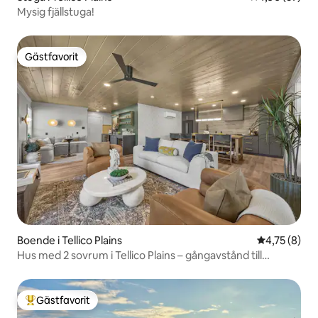
Mysig fjällstuga!
Gästfavorit
Gästfavorit
Boende i Tellico Plains
4,75 av 5 i 
4,75 (8)
Hus med 2 sovrum i Tellico Plains – gångavstånd till
centrum och restauranger
Gästfavorit
Populär gästfavorit