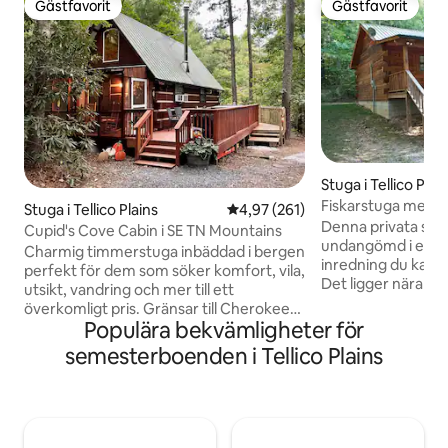
Gästfavorit
Gästfavorit
Gästfavorit
Gästfavorit
Stuga i Tellico Plai
Fiskarstuga med 
Stuga i Tellico Plains
4,97 av 5 i genomsnittligt bet
4,97 (261)
Denna privata stud
Cupid's Cove Cabin i SE TN Mountains
undangömd i en sko
Charmig timmerstuga inbäddad i bergen
inredning du kan f
perfekt för dem som söker komfort, vila,
Det ligger nära de
utsikt, vandring och mer till ett
med en grupp! Bubbelpool och vacker
överkomligt pris. Gränsar till Cherokee
elektrisk steneld
Populära bekvämligheter för
Nat'l Forest och omgiven av Unicoi
snabbt Wi-Fi, fullt
Mountains, Cupid's Cove är perfekt för
semesterboenden i Tellico Plains
tvättmaskin och to
en romantisk semester, smekmånad
queen soffa, badr
eller en liten familjesemester. Njut av att
på verandan. Glid
köra uppför bergsvägen till en rustik
enorma dubbelsän
mysig stuga med bubbelpool, SmartTV,
du vill. Även om du
favorit streaming appar, YouTube TV,