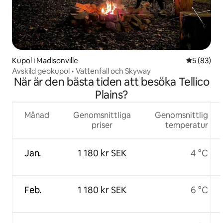
Kupol i Madisonville
5 av 5 i g
5 (83)
Avskild geokupol • Vattenfall och Skyway
När är den bästa tiden att besöka Tellico
Plains?
Månad
Genomsnittliga
Genomsnittlig
priser
temperatur
Jan.
1 180 kr SEK
4 °C
Feb.
1 180 kr SEK
6 °C