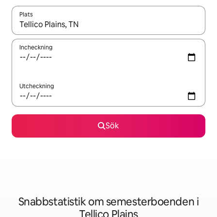
Plats
När resultaten är tillgängliga kan du navigera med upp- och ned
Incheckning
Utcheckning
Sök
Snabbstatistik om semesterboenden i
Tellico Plains