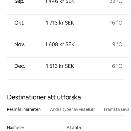
Sep.
1 446 kr SEK
22 °C
Okt.
1 713 kr SEK
16 °C
Nov.
1 608 kr SEK
9 °C
Dec.
1 513 kr SEK
6 °C
Destinationer att utforska
Resmål i närheten
Andra typer av vistelser
Främsta sevär
Nashville
Atlanta