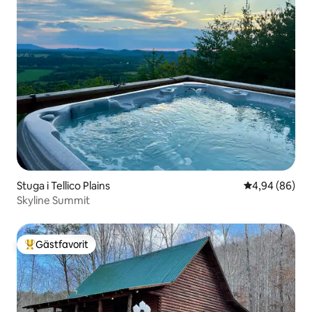
Stuga i Tellico Plains
4,94 av 5 i g
4,94 (86)
Skyline Summit
Gästfavorit
Populär gästfavorit