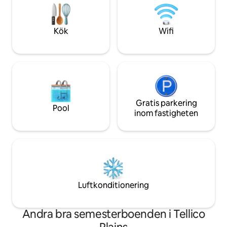
kommer du att älsk
och wifi. Husdjur är välkomna för 75
Husdjur är välkom
dollar i avgift. (2 hundar max 50 lbs INGA
KATTER) Obehörig husdjursavgift 125
Kök
Wifi
dollar.
Gratis parkering
Pool
inom fastigheten
Luftkonditionering
Andra bra semesterboenden i Tellico