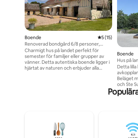
Boende
5 av 5 i genomsnit
5 (15)
Renoverad bondgård 6/8 personer,
trädgård, terrass, biljard
Charmigt hus på landet perfekt för
Boende
semester för familjer eller grupper av
Hus på la
vänner. Detta autentiska boende ligger i
Detta lill
hjärtat av naturen och erbjuder alla
avkoppland
moderna bekvämligheter tack vare sina
Beläget m
3 rymliga sovrum, 2 badrum, ett stort
och Ste Suzanne. - P
vardagsrum med en bäddsoffa och ett
Populär
finns ett
fullt utrustat kök. Koppla av på terrassen
kök, ett 
eller i trädgården, eller utforska
separat to
omgivningen till fots eller på cykel. Bara
ett stort
17 km från Le Mans, är detta hus den
200 cm, 2
perfekta basen från vilken du kan
och en to
uppleva området.
bollar och handduka
i anslutnin