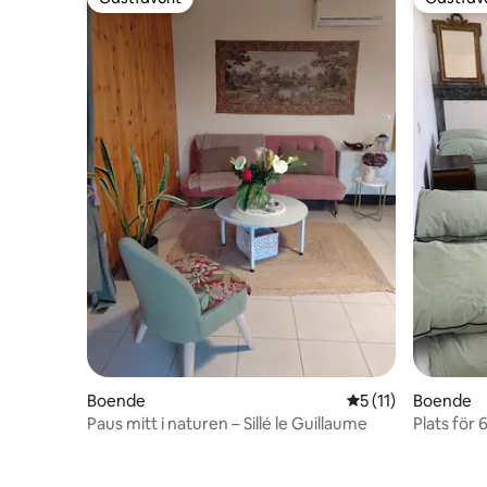
Gästfavorit
Gästfavo
Boende
5 av 5 i genomsnit
5 (11)
Boende
Paus mitt i naturen – Sillé le Guillaume
Plats för 