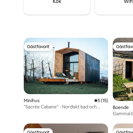
Kök
Wifi
Gästfavorit
Gästfavo
Gästfavorit
Gästfavo
Minihus
5 av 5 i genomsnit
5 (15)
"Sacrée Cabane" - Nordiskt bad och
Boende
vattenfallsdusch
Gammal b
Gästfavorit
Gästfavo