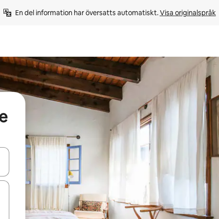
En del information har översatts automatiskt. 
Visa originalspråk
e
d upp- och nedåtpilarna eller utforska genom att trycka eller svepa.