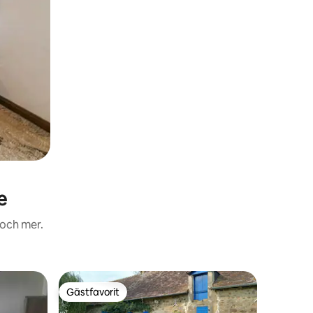
e
 och mer.
Boende
Gästfavorit
Gästf
Gästfavorit
Populär
Escape