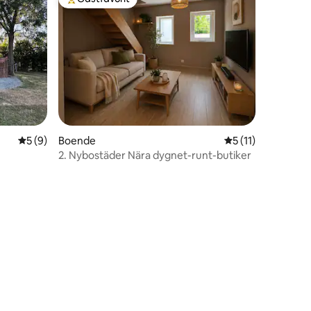
Populär gästfavorit
5 av 5 i genomsnittligt betyg, 9 omdömen
5 (9)
Boende
5 av 5 i genomsni
5 (11)
2. Nybostäder Nära dygnet-runt-butiker
en