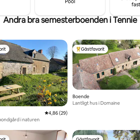
Pool
fas
Andra bra semesterboenden i Tennie
rit
Gästfavorit
rit
Populär gästfavorit
Boende
Lantligt hus i Domaine
tligt betyg, 15 omdömen
4,86 av 5 i genomsnittligt betyg, 29 omdöm
4,86 (29)
ondgård i naturen
rit
Gästfavorit