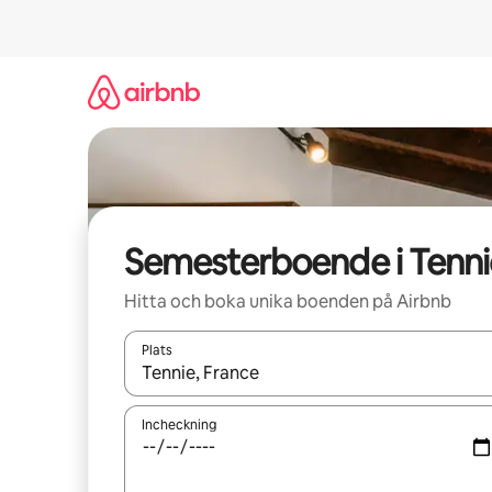
Hoppa
till
innehåll
Semesterboende i Tenni
Hitta och boka unika boenden på Airbnb
Plats
När resultaten är tillgängliga kan du navigera me
Incheckning