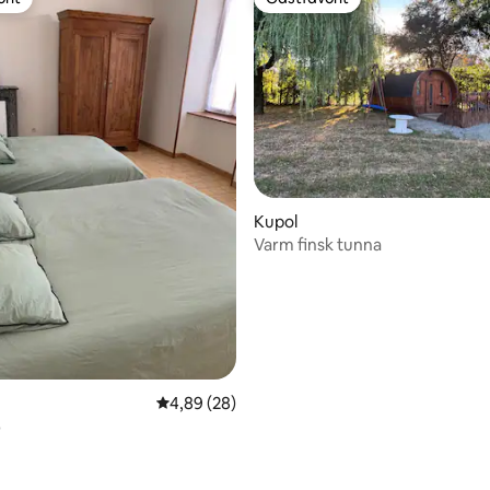
rit
Gästfavorit
Kupol
Varm finsk tunna
tligt betyg, 11 omdömen
4,89 av 5 i genomsnittligt betyg, 28 omdöm
4,89 (28)
6