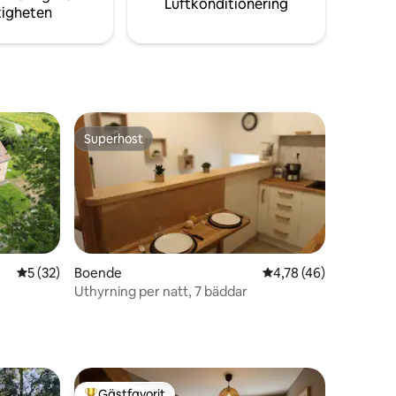
Luftkonditionering
tigheten
Superhost
Superhost
5 av 5 i genomsnittligt betyg, 32 omdömen
5 (32)
Boende
4,78 av 5 i genomsnit
4,78 (46)
Uthyrning per natt, 7 bäddar
en
Gästfavorit