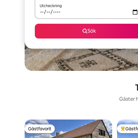
Utcheckning
Sök
Gäster h
Gästfavorit
Gästf
Gästfavorit
Populär 