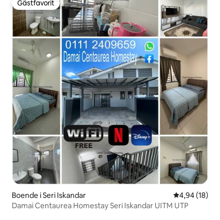
Gästfavorit
Gästfavorit
Boende i Seri Iskandar
4,94 av 5 i g
4,94 (18)
Damai Centaurea Homestay Seri Iskandar UITM UTP