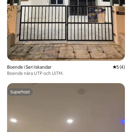
Boende i Seri Iskandar
5 av 5 i 
5 (4)
Boende nära UTP och UiTM.
Superhost
Superhost