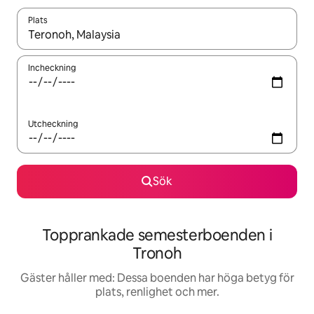
Plats
När resultaten är tillgängliga kan du navigera med upp- och ned
Incheckning
Utcheckning
Sök
Topprankade semesterboenden i
Tronoh
Gäster håller med: Dessa boenden har höga betyg för
plats, renlighet och mer.