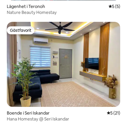
Lägenhet i Teronoh
5 av 5 i 
5 (5)
Nature Beauty Homestay
Gästfavorit
Gästfavorit
Boende i Seri Iskandar
5 av 5 i g
5 (21)
Hana Homestay @ Seri Iskandar