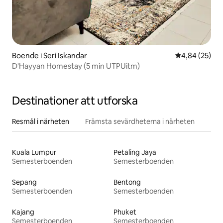
Boende i Seri Iskandar
4,84 av 5 i g
4,84 (25)
D'Hayyan Homestay (5 min UTPUitm)
Destinationer att utforska
Resmål i närheten
Främsta sevärdheterna i närheten
Kuala Lumpur
Petaling Jaya
Semesterboenden
Semesterboenden
Sepang
Bentong
Semesterboenden
Semesterboenden
Kajang
Phuket
Semesterboenden
Semesterboenden