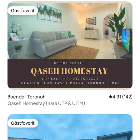
Gästfavorit
Gästfavorit
Boende i Teronoh
4,91 av 5 i ge
4,91 (142)
Qaseh Homestay (nära UTP & UiTM)
Gästfavorit
Gästfavorit