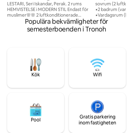
LESTARI, Seri Iskandar, Perak. 2 rums
sovrum (2 luftkondi
HEMVISTELSE i MODERN STIL Endast för
▪️2 badrum (varm
muslimer🌸🌸 2 luftkonditionerade
▪️Vardagsrum (luft
Populära bekvämligheter för
sovrum Vardagsrummet Kök 1 badrum
▪️Simbassäng Tillag
(Huset ligger på andra våningen, det
och strykbräda ▪️
semesterboenden i Tronoh
finns en hiss) Bekvämligheter som ingår :
▪️Övervakningskame
2 luftkonditionerade 2 golvfläktar 1
kuddar ▪️Familje
dubbelsäng + 1 enkelsäng ( totes och
hemester Strategiskt läge: 📍10 minuter
extra kuddar) Kylskåp Mikrovågsugn -
till Kellie's Castle 
Vattenkokare TV (MYTV, Youtube)
Gajah City 📍Bemb
Strykjärn & strykbräda Parkering
Närliggande resta
Bönmattor Socker, te, tallrikar, koppar,
Station 📍Nära Silv
skedar, kanna Handdukar Närliggande
KTM 📍Motorväg I
Kök
Wifi
utp, uitm, kpmsi, kvsi och andra
UTP) ✨GRATIS Wi
faciliteter
Gratis parkering
Pool
inom fastigheten